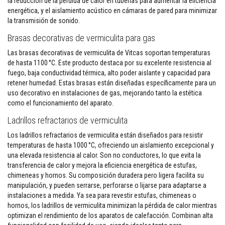
la reducción de la pérdida de calor en tuberías para aumentar la eficiencia
t
energética, y el aislamiento acústico en cámaras de pared para minimizar
a
s
la transmisión de sonido.
t
e
Brasas decorativas de vermiculita para gas
m
p
Las brasas decorativas de vermiculita de Vitcas soportan temperaturas
e
de hasta 1100 °C. Este producto destaca por su excelente resistencia al
r
fuego, baja conductividad térmica, alto poder aislante y capacidad para
a
retener humedad. Estas brasas están diseñadas específicamente para un
t
u
uso decorativo en instalaciones de gas, mejorando tanto la estética
r
como el funcionamiento del aparato.
a
s
Ladrillos refractarios de vermiculita
A
Los ladrillos refractarios de vermiculita están diseñados para resistir
d
temperaturas de hasta 1000 °C, ofreciendo un aislamiento excepcional y
h
una elevada resistencia al calor. Son no conductores, lo que evita la
e
transferencia de calor y mejora la eficiencia energética de estufas,
s
i
chimeneas y hornos. Su composición duradera pero ligera facilita su
v
manipulación, y pueden serrarse, perforarse o lijarse para adaptarse a
o
instalaciones a medida. Ya sea para revestir estufas, chimeneas o
s
hornos, los ladrillos de vermiculita minimizan la pérdida de calor mientras
p
a
optimizan el rendimiento de los aparatos de calefacción. Combinan alta
r