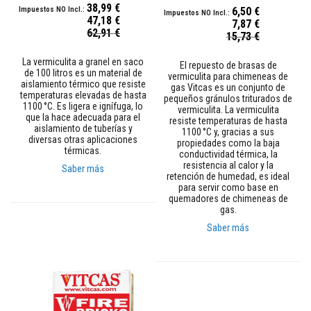
38,99 €
a
6,50 €
47,18 €
d
7,87 €
Precio
e
62,91 €
Precio
15,73 €
especial
e
especial
n
La vermiculita a granel en saco
l
El repuesto de brasas de
de 100 litros es un material de
u
vermiculita para chimeneas de
aislamiento térmico que resiste
c
gas Vitcas es un conjunto de
temperaturas elevadas de hasta
i
pequeños gránulos triturados de
1100 °C. Es ligera e ignífuga, lo
d
vermiculita. La vermiculita
que la hace adecuada para el
o
resiste temperaturas de hasta
aislamiento de tuberías y
r
1100 °C y, gracias a sus
diversas otras aplicaciones
e
propiedades como la baja
térmicas.
s
conductividad térmica, la
i
resistencia al calor y la
Saber más
s
retención de humedad, es ideal
t
para servir como base en
e
quemadores de chimeneas de
n
gas.
t
Saber más
e
a
l
c
a
l
o
r