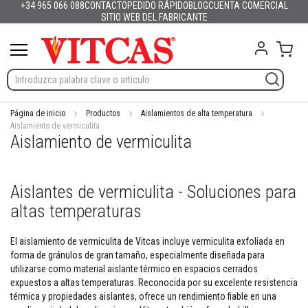
+34 965 066 088
CONTACTO
PEDIDO RÁPIDO
BLOG
CUENTA COMERCIAL
Productos
Español
English (UK)
France
Deutschland
Italia
Portugal
Nederland
Sverige
Danmark
Norge
Suomi
Lietuva
Latvija
Eesti
Česko
Slovensko
Magyarország
România
България
Ελλάδα
Ir
SITIO WEB DEL FABRICANTE
Slovenija
Hrvatska
Polska
English (US)
al
M
contenido
Mi c
a
t
e
r
i
a
Página de inicio
Productos
Aislamientos de alta temperatura
l
Aislamiento de vermiculita
Aislamiento de vermiculita
e
s
r
e
Aislantes de vermiculita - Soluciones para
f
r
altas temperaturas
a
c
t
El aislamiento de vermiculita de Vitcas incluye vermiculita exfoliada en
a
forma de gránulos de gran tamaño, especialmente diseñada para
r
utilizarse como material aislante térmico en espacios cerrados
i
expuestos a altas temperaturas. Reconocida por su excelente resistencia
o
térmica y propiedades aislantes, ofrece un rendimiento fiable en una
s