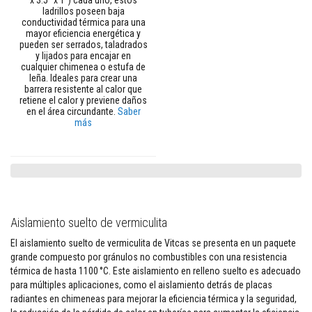
x 3.5" x 1") cada uno, estos
t
ladrillos poseen baja
o
conductividad térmica para una
s
mayor eficiencia energética y
pueden ser serrados, taladrados
S
y lijados para encajar en
e
cualquier chimenea o estufa de
l
leña. Ideales para crear una
l
barrera resistente al calor que
a
retiene el calor y previene daños
d
en el área circundante.
Saber
o
más
r
e
s
r
e
s
i
s
t
Aislamiento suelto de vermiculita
e
n
El aislamiento suelto de vermiculita de Vitcas se presenta en un paquete
t
grande compuesto por gránulos no combustibles con una resistencia
e
térmica de hasta 1100 °C. Este aislamiento en relleno suelto es adecuado
s
a
para múltiples aplicaciones, como el aislamiento detrás de placas
a
radiantes en chimeneas para mejorar la eficiencia térmica y la seguridad,
l