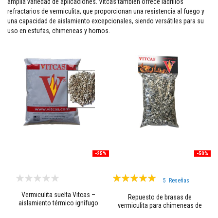
amplia variedad de aplicaciones. Vitcas también ofrece ladrillos
refractarios de vermiculita, que proporcionan una resistencia al fuego y
M
a
una capacidad de aislamiento excepcionales, siendo versátiles para su
s
uso en estufas, chimeneas y hornos.
i
l
l
a
s
r
e
f
r
a
c
t
a
r
i
a
-25%
-50%
s
Valoración:
S
5
Reseñas
i
100%
s
Vermiculita suelta Vitcas –
Repuesto de brasas de
t
aislamiento térmico ignífugo
vermiculita para chimeneas de
e
gas
m