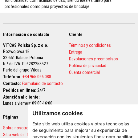
funcionalidad con facilidad de uso, siendo ideales tanto para
a
profesionales como para proyectos de bricolaje.
a
z
u
l
e
j
Información de contacto
Cliente
o
s
VITCAS Polska Sp. z o.o.
Términos y condiciones
y
Rozwojowa 1B
l
Entrega
e
32-551 Babice,
Polonia
Devoluciones y reembolsos
c
N.º de IVA: PL6282258527
Política de privacidad
h
Parte del grupo Vitcas
a
Cuenta comercial
Teléfono:
d
+34 965 066 088
a
Contacto:
Formulario de contacto
s
Pedidos en línea:
24/7
Atención al cliente:
L
i
Lunes a viernes: 09:00-16:00
m
p
Utilizamos cookies
Páginas
Pagos seguros
i
a
Este sitio web utiliza cookies y otras tecnologías
d
Sobre nosotros
de seguimiento para mejorar su experiencia de
o
Sitio web del fabricante
navegación con los siguientes fines:
para habilitar
r