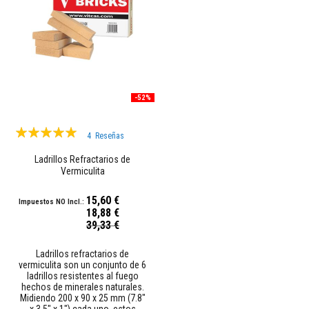
M
o
r
t
e
r
o
-52%
s
r
e
Valoración:
f
4
Reseñas
r
100%
a
Ladrillos Refractarios de
c
Vermiculita
t
a
r
15,60 €
i
18,88 €
o
Precio
39,33 €
especial
s
y
Ladrillos refractarios de
c
vermiculita son un conjunto de 6
e
ladrillos resistentes al fuego
m
hechos de minerales naturales.
e
Midiendo 200 x 90 x 25 mm (7.8"
n