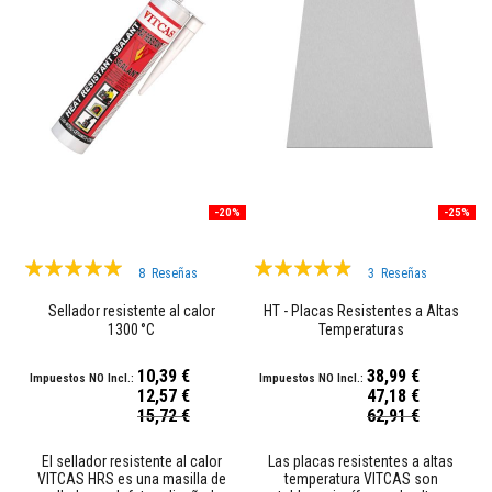
M
a
s
i
l
l
a
s
r
e
f
-20%
-25%
r
a
c
Valoración:
Valoración:
t
8
Reseñas
3
Reseñas
99%
a
93%
r
Sellador resistente al calor
HT - Placas Resistentes a Altas
i
1300 °C
Temperaturas
a
s
10,39 €
38,99 €
12,57 €
47,18 €
S
Precio
Precio
15,72 €
62,91 €
i
especial
especial
s
t
El sellador resistente al calor
Las placas resistentes a altas
e
VITCAS HRS es una masilla de
temperatura VITCAS son
m