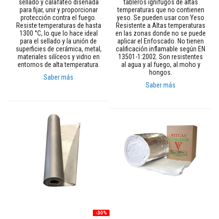
sellado y calafateo diseñada
tableros ignífugos de altas
a
para fijar, unir y proporcionar
temperaturas que no contienen
d
protección contra el fuego.
yeso. Se pueden usar con Yeso
e
Resiste temperaturas de hasta
Resistente a Altas temperaturas
e
1300 °C, lo que lo hace ideal
en las zonas donde no se puede
n
para el sellado y la unión de
aplicar el Enfoscado. No tienen
l
superficies de cerámica, metal,
calificación inflamable según EN
u
materiales silíceos y vidrio en
13501-1:2002. Son resistentes
c
entornos de alta temperatura.
al agua y al fuego, al moho y
i
hongos.
d
Saber más
o
Saber más
r
e
s
i
s
t
e
n
t
e
a
l
c
a
l
o
-30%
r