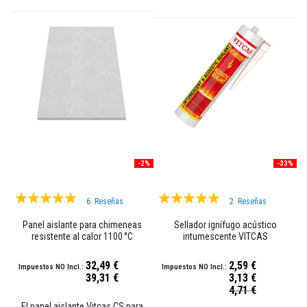
t
o
s
S
e
l
l
a
d
o
r
e
s
r
-2%
-33%
e
s
i
Valoración:
Valoración:
s
6
Reseñas
2
Reseñas
t
99%
100%
e
Panel aislante para chimeneas
Sellador ignífugo acústico
n
resistente al calor 1100 °C
intumescente VITCAS
t
Vitcas CS
e
32,49 €
2,59 €
s
39,31 €
3,13 €
a
Precio
a
4,71 €
especial
l
El panel aislante Vitcas CS para