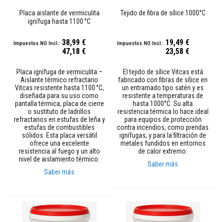
t
99%
100%
u
Placa aislante de vermiculita
Tejido de fibra de sílice 1000°C
r
ignífuga hasta 1100 °C
a
s
r
38,99 €
19,49 €
e
47,18 €
23,58 €
s
i
s
Placa ignífuga de vermiculita –
El tejido de sílice Vitcas está
t
Aislante térmico refractario
fabricado con fibras de sílice en
e
Vitcas resistente hasta 1100 °C,
un entramado tipo satén y es
n
diseñada para su uso como
resistente a temperaturas de
t
pantalla térmica, placa de cierre
hasta 1000°C. Su alta
e
o sustituto de ladrillos
resistencia térmica lo hace ideal
refractarios en estufas de leña y
s
para equipos de protección
a
estufas de combustibles
contra incendios, como prendas
a
sólidos. Esta placa versátil
ignífugas, y para la filtración de
l
ofrece una excelente
metales fundidos en entornos
t
resistencia al fuego y un alto
de calor extremo.
a
nivel de aislamiento térmico.
Saber más
s
Saber más
t
e
m
p
e
r