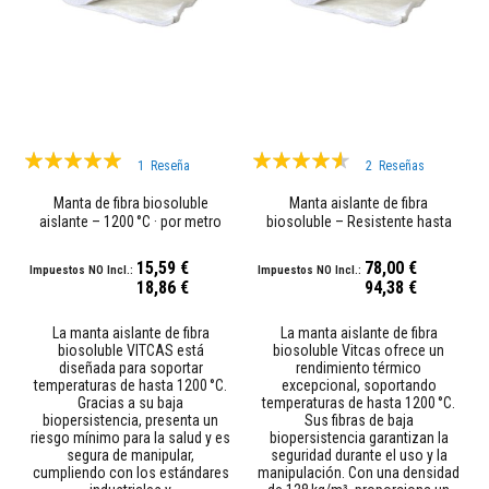
a
a
z
u
l
e
j
o
s
Valoración:
Valoración:
y
1
Reseña
2
Reseñas
100%
87%
l
e
Manta de fibra biosoluble
Manta aislante de fibra
c
aislante – 1200 °C · por metro
biosoluble – Resistente hasta
h
1200 °C
a
15,59 €
78,00 €
d
18,86 €
94,38 €
a
s
La manta aislante de fibra
La manta aislante de fibra
L
biosoluble VITCAS está
biosoluble Vitcas ofrece un
i
diseñada para soportar
rendimiento térmico
m
temperaturas de hasta 1200 °C.
excepcional, soportando
p
Gracias a su baja
temperaturas de hasta 1200 °C.
i
biopersistencia, presenta un
Sus fibras de baja
a
riesgo mínimo para la salud y es
biopersistencia garantizan la
d
segura de manipular,
seguridad durante el uso y la
o
cumpliendo con los estándares
manipulación. Con una densidad
r