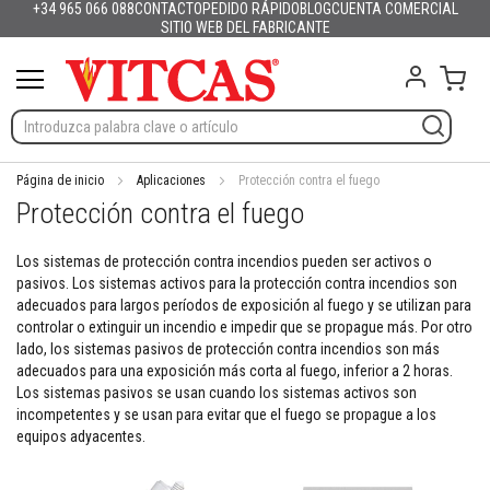
+34 965 066 088
CONTACTO
PEDIDO RÁPIDO
BLOG
CUENTA COMERCIAL
Productos
Español
English (UK)
France
Deutschland
Italia
Portugal
Nederland
Sverige
Danmark
Norge
Suomi
Lietuva
Latvija
Eesti
Česko
Slovensko
Magyarország
România
България
Ελλάδα
Ir
SITIO WEB DEL FABRICANTE
Slovenija
Hrvatska
Polska
English (US)
al
M
contenido
Mi c
a
t
e
r
i
a
Página de inicio
Aplicaciones
Protección contra el fuego
l
Protección contra el fuego
e
s
r
Los sistemas de protección contra incendios pueden ser activos o
e
pasivos. Los sistemas activos para la protección contra incendios son
f
adecuados para largos períodos de exposición al fuego y se utilizan para
r
controlar o extinguir un incendio e impedir que se propague más. Por otro
a
lado, los sistemas pasivos de protección contra incendios son más
c
adecuados para una exposición más corta al fuego, inferior a 2 horas.
t
Los sistemas pasivos se usan cuando los sistemas activos son
a
incompetentes y se usan para evitar que el fuego se propague a los
r
equipos adyacentes.
i
o
s