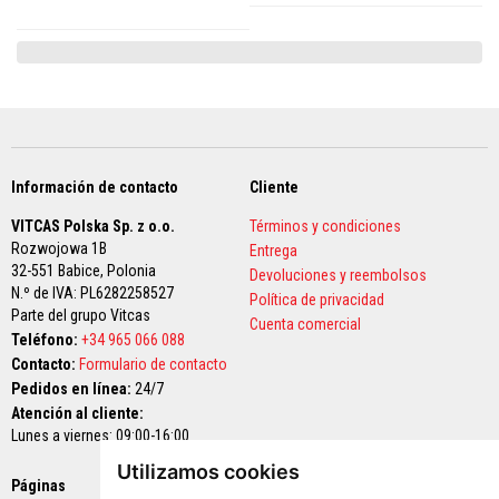
a
l
e
s
r
e
s
i
s
t
Información de contacto
Cliente
e
n
t
VITCAS Polska Sp. z o.o.
Términos y condiciones
e
Rozwojowa 1B
Entrega
s
32-551 Babice,
Polonia
Devoluciones y reembolsos
a
N.º de IVA: PL6282258527
l
Política de privacidad
o
Parte del grupo Vitcas
Cuenta comercial
s
Teléfono:
+34 965 066 088
á
Contacto:
Formulario de contacto
c
i
Pedidos en línea:
24/7
d
Atención al cliente:
o
Lunes a viernes: 09:00-16:00
s
Utilizamos cookies
H
Páginas
Pagos seguros
o