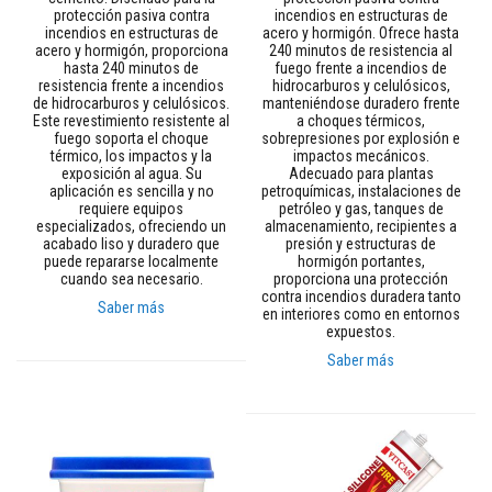
ó
protección pasiva contra
incendios en estructuras de
n
incendios en estructuras de
acero y hormigón. Ofrece hasta
d
acero y hormigón, proporciona
240 minutos de resistencia al
e
hasta 240 minutos de
fuego frente a incendios de
c
resistencia frente a incendios
hidrocarburos y celulósicos,
a
de hidrocarburos y celulósicos.
manteniéndose duradero frente
l
Este revestimiento resistente al
a choques térmicos,
o
fuego soporta el choque
sobrepresiones por explosión e
r
térmico, los impactos y la
impactos mecánicos.
exposición al agua. Su
Adecuado para plantas
H
aplicación es sencilla y no
petroquímicas, instalaciones de
o
requiere equipos
petróleo y gas, tanques de
g
especializados, ofreciendo un
almacenamiento, recipientes a
a
acabado liso y duradero que
presión y estructuras de
r
puede repararse localmente
hormigón portantes,
e
cuando sea necesario.
proporciona una protección
s
contra incendios duradera tanto
Saber más
y
en interiores como en entornos
d
expuestos.
i
Saber más
n
t
e
l
e
s
A