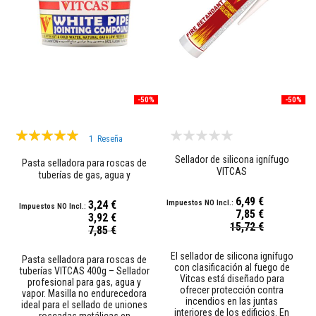
d
h
e
s
i
v
o
s
r
-50%
-50%
e
s
Valoración:
i
1
Reseña
s
100%
t
Sellador de silicona ignífugo
Pasta selladora para roscas de
e
VITCAS
tuberías de gas, agua y
n
calefacción
t
6,49 €
e
3,24 €
s
7,85 €
3,92 €
a
Precio
15,72 €
Precio
7,85 €
especial
l
especial
c
El sellador de silicona ignífugo
a
Pasta selladora para roscas de
con clasificación al fuego de
l
tuberías VITCAS 400g – Sellador
Vitcas está diseñado para
o
profesional para gas, agua y
ofrecer protección contra
r
vapor. Masilla no endurecedora
incendios en las juntas
ideal para el sellado de uniones
interiores de los edificios. En