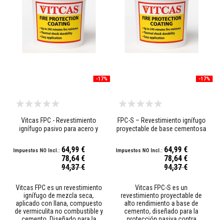
a
t
u
r
a
s
M
a
t
-17%
-17%
e
r
i
a
l
e
Vitcas FPC - Revestimiento
FPC-S – Revestimiento ignífugo
s
ignífugo pasivo para acero y
proyectable de base cementosa
d
hormigón
e
64,99 €
64,99 €
a
78,64 €
78,64 €
c
Precio
Precio
94,37 €
94,37 €
u
especial
especial
m
u
Vitcas FPC es un revestimiento
Vitcas FPC-S es un
l
ignífugo de mezcla seca,
revestimiento proyectable de
a
aplicado con llana, compuesto
alto rendimiento a base de
c
de vermiculita no combustible y
cemento, diseñado para la
i
cemento. Diseñado para la
protección pasiva contra