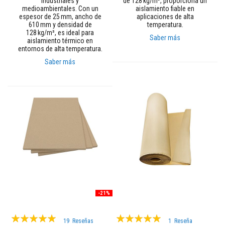
industriales y
de 128 kg/m³, proporciona un
e
medioambientales. Con un
aislamiento fiable en
s
espesor de 25 mm, ancho de
aplicaciones de alta
p
610 mm y densidad de
temperatura.
a
128 kg/m³, es ideal para
Saber más
r
aislamiento térmico en
a
entornos de alta temperatura.
e
Saber más
s
t
u
f
a
s
y
c
h
i
m
e
n
e
a
s
-21%
P
i
Valoración:
Valoración:
n
19
Reseñas
1
Reseña