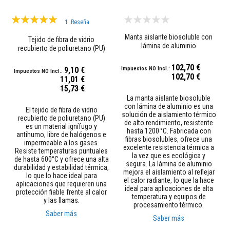
Valoración:
M
1
Reseña
o
100%
r
Manta aislante biosoluble con
Tejido de fibra de vidrio
t
lámina de aluminio
recubierto de poliuretano (PU)
e
r
o
102,70 €
9,10 €
s
102,70 €
11,01 €
r
Precio
15,73 €
e
especial
La manta aislante biosoluble
f
con lámina de aluminio es una
r
El tejido de fibra de vidrio
solución de aislamiento térmico
a
recubierto de poliuretano (PU)
de alto rendimiento, resistente
c
es un material ignífugo y
hasta 1200 °C. Fabricada con
t
antihumo, libre de halógenos e
fibras biosolubles, ofrece una
a
impermeable a los gases.
excelente resistencia térmica a
r
Resiste temperaturas puntuales
la vez que es ecológica y
i
de hasta 600°C y ofrece una alta
segura. La lámina de aluminio
o
durabilidad y estabilidad térmica,
mejora el aislamiento al reflejar
s
lo que lo hace ideal para
el calor radiante, lo que la hace
y
aplicaciones que requieren una
ideal para aplicaciones de alta
c
protección fiable frente al calor
temperatura y equipos de
e
y las llamas.
procesamiento térmico.
m
Saber más
e
Saber más
n