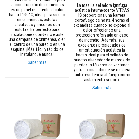
t
la construcción de chimeneas
La masilla selladora ignífuga
a
es un panel resistente al calor
acústica intumescente VITCAS
s
hasta 1100 °C, ideal para su uso
IS proporciona una barrera
t
en chimeneas, estufas
cortafuego de hasta 4 horas al
e
alicatadas y rincones con
expandirse cuando se expone al
m
estufas. Es perfecto para
calor, ofreciendo una
p
instalaciones donde no existe
protección reforzada en caso
e
una campana de chimenea, o en
de incendio. Además, sus
r
el centro de una pared o en una
excelentes propiedades de
a
esquina. ¡Más fácil y rápido de
amortiguación acústica la
t
instalar que nunca!
hacen ideal para el sellado de
u
huecos alrededor de marcos de
r
Saber más
puertas, alféizares de ventanas
a
y otras zonas donde se requiera
s
tanto resistencia al fuego como
aislamiento sonoro.
A
d
Saber más
h
e
s
i
v
o
s
p
a
r