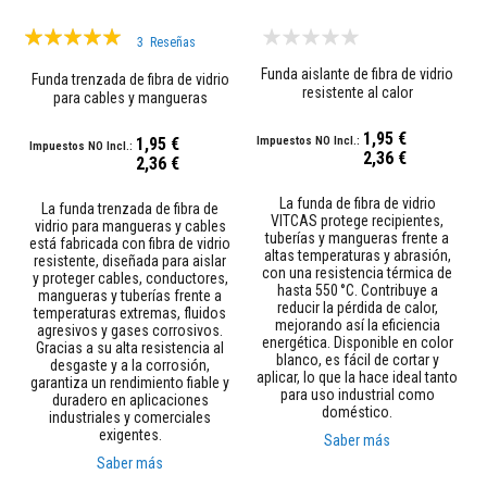
t
i
Valoración:
m
3
Reseñas
i
100%
Funda aislante de fibra de vidrio
e
Funda trenzada de fibra de vidrio
n
resistente al calor
para cables y mangueras
t
o
1,95 €
1,95 €
s
2,36 €
r
2,36 €
e
f
La funda de fibra de vidrio
La funda trenzada de fibra de
r
VITCAS protege recipientes,
vidrio para mangueras y cables
a
tuberías y mangueras frente a
está fabricada con fibra de vidrio
c
altas temperaturas y abrasión,
resistente, diseñada para aislar
t
con una resistencia térmica de
y proteger cables, conductores,
a
hasta 550 °C. Contribuye a
mangueras y tuberías frente a
r
reducir la pérdida de calor,
temperaturas extremas, fluidos
i
mejorando así la eficiencia
agresivos y gases corrosivos.
o
energética. Disponible en color
Gracias a su alta resistencia al
s
blanco, es fácil de cortar y
desgaste y a la corrosión,
aplicar, lo que la hace ideal tanto
garantiza un rendimiento fiable y
M
para uso industrial como
duradero en aplicaciones
a
doméstico.
industriales y comerciales
t
exigentes.
Saber más
e
r
Saber más
i