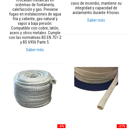
roscadas metálicas en
R
caso de incendio, mantiene su
sistemas de fontanería,
e
integridad y capacidad de
calefacción y gas. Previene
f
aislamiento durante 4 horas.
fugas en instalaciones de agua
r
fría y caliente, gas natural y
a
Saber más
vapor a baja presión.
c
Compatible con cobre, latón,
t
acero y otros metales. Cumple
a
con las normativas BS EN 751-2
r
y BS 6956 Parte 5.
i
o
Saber más
s
d
e
c
i
r
c
o
n
i
o
R
e
v
e
-6%
-21%
s