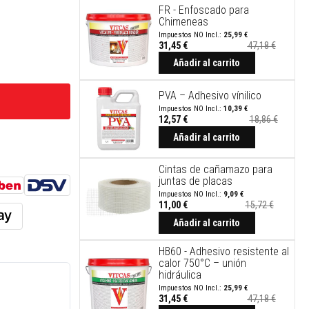
FR - Enfoscado para
Chimeneas
25,99 €
31,45 €
47,18 €
Añadir al carrito
PVA – Adhesivo vínilico
10,39 €
12,57 €
18,86 €
Precio
especial
Añadir al carrito
Cintas de cañamazo para
juntas de placas
9,09 €
11,00 €
15,72 €
Precio
especial
Añadir al carrito
HB60 - Adhesivo resistente al
calor 750°C – unión
hidráulica
25,99 €
31,45 €
47,18 €