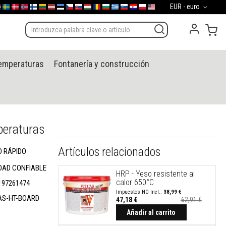
Moneda
EUR - euro
d
gal
derland
Sverige
Danmark
Norge
Suomi
Lietuva
Latvija
Eesti
Česko
Slovensko
Magyarország
România
България
Ελλάδα
Slovenija
Hrvatska
Polska
English (US)
Mi 
temperaturas
Fontanería y construcción
peraturas
Artículos relacionados
O RÁPIDO
DAD CONFIABLE
HRP - Yeso resistente al
calor 650°C
197261474
38,99 €
AS-HT-BOARD
47,18 €
62,91 €
Añadir al carrito