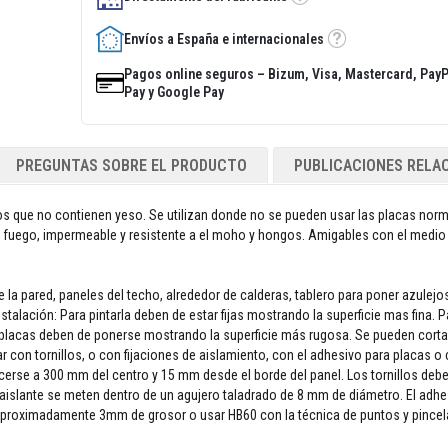
Tooltip
Envíos a España e internacionales
Tooltip
Pagos online seguros – Bizum, Visa, Mastercard, PayP
Pay y Google Pay
PREGUNTAS SOBRE EL PRODUCTO
PUBLICACIONES RELA
os que no contienen yeso. Se utilizan donde no se pueden usar las placas norm
e fuego, impermeable y resistente a el moho y hongos. Amigables con el medi
la pared, paneles del techo, alrededor de calderas, tablero para poner azulejos
talación: Para pintarla deben de estar fijas mostrando la superficie mas fina. P
 placas deben de ponerse mostrando la superficie más rugosa. Se pueden cortar
r con tornillos, o con fijaciones de aislamiento, con el adhesivo para placas o
acerse a 300 mm del centro y 15 mm desde el borde del panel. Los tornillos deb
a aislante se meten dentro de un agujero taladrado de 8 mm de diámetro. El adhe
o aproximadamente 3mm de grosor o usar HB60 con la técnica de puntos y pince