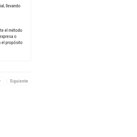
al, llevando
nte el método
 expresa o
 el propósito
v
Siguiente