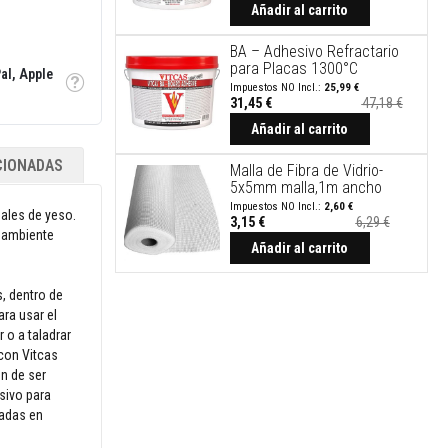
Añadir al carrito
BA – Adhesivo Refractario
para Placas 1300°C
al, Apple
25,99 €
Tooltip
31,45 €
47,18 €
Precio
especial
Añadir al carrito
CIONADAS
Malla de Fibra de Vidrio-
5x5mm malla,1m ancho
2,60 €
ales de yeso.
3,15 €
6,29 €
o ambiente
Precio
especial
Añadir al carrito
, dentro de
ara usar el
 o a taladrar
 con Vitcas
en de ser
sivo para
ladas en