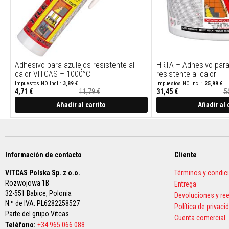
mangueras
y
cables
Cuerdas
de
Adhesivo para azulejos resistente al
HRTA – Adhesivo para
empaquetadura
calor VITCAS – 1000°C
resistente al calor
térmicas
3,89 €
25,99 €
Cuerdas
4,71 €
11,79 €
31,45 €
5
Precio
Precio
y
especial
especial
Añadir al carrito
Añadir al 
cintas
de
fibra
de
vidrio
Información de contacto
Cliente
para
VITCAS Polska Sp. z o.o.
Términos y condic
estufas
Rozwojowa 1B
Entrega
Kits
32-551 Babice,
Polonia
Devoluciones y r
de
N.º de IVA: PL6282258527
Política de privaci
repuesto
Parte del grupo Vitcas
Cuenta comercial
para
Teléfono:
+34 965 066 088