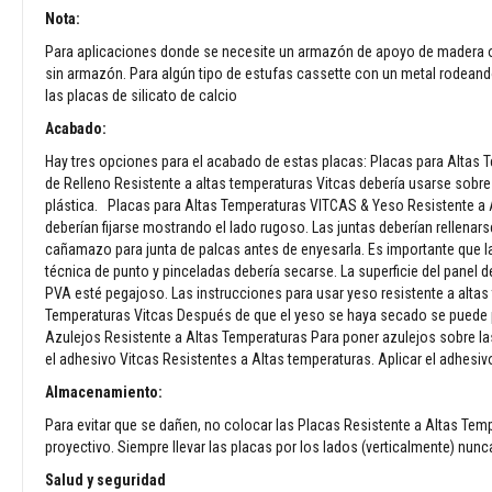
moldeables
Nota:
plásticos
Para aplicaciones donde se necesite un armazón de apoyo de madera o m
Compuestos
sin armazón. Para algún tipo de estufas cassette con un metal rodean
reparadores
las placas de silicato de calcio
refractarios
Acabado:
Ladrillos
refractarios
Hay tres opciones para el acabado de estas placas: Placas para Altas T
Ladrillos
de Relleno Resistente a altas temperaturas Vitcas debería usarse sobre 
aislantes
plástica. Placas para Altas Temperaturas VITCAS & Yeso Resistente a 
refractarios
deberían fijarse mostrando el lado rugoso. Las juntas deberían rellenar
cañamazo para junta de palcas antes de enyesarla. Es importante que 
Ladrillos
técnica de punto y pinceladas debería secarse. La superficie del panel 
refractario
PVA esté pegajoso. Las instrucciones para usar yeso resistente a alta
de
Temperaturas Vitcas Después de que el yeso se haya secado se puede p
repuesto
Azulejos Resistente a Altas Temperaturas Para poner azulejos sobre las
Ladrillos
el adhesivo Vitcas Resistentes a Altas temperaturas. Aplicar el adhesi
refractarios
Almacenamiento:
de
colores
Para evitar que se dañen, no colocar las Placas Resistente a Altas Tem
proyectivo. Siempre llevar las placas por los lados (verticalmente) nun
Ladrillos
refractarios
Salud y seguridad