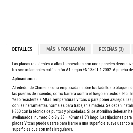
y
dinteles
Adhesivos
resistentes
al
calor
Refractarios
DETALLES
MÁS INFORMACIÓN
RESEÑAS
3
de
circonio
Las placas resistentes a altas temperatura son unos paneles decorativ
Revestimientos
No son inflamables calificación A1 según EN 13501-1:2002. A prueba d
refractarios
Aplicaciones:
Materiales
resistentes
Alrededor de Chimeneas no empotradas sobre los ladrillos o bloques de 
a
las puertas de incendio, como barrera contra el fuego en techos. Etc. Ins
los
Yeso resistente a Altas Temperaturas Vitcas o para poner azulejos, las
ácidos
con las herramientas normales para trabajar la madera. Se deben instala
HB60 con la técnica de puntos y pinceladas. Si se atornillan deberían h
Hormigones
avellanados, numero 6 o 8 y 35 – 40mm (1.5”) largo. Las fijaciones par
refractarios
placas Vitcas puede usarse para fijarse a una superficie suave usand
Refractarios
superficies que son más irregulares.