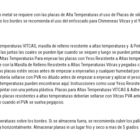
etal se requiere con las placas de Alta Temperaturas el uso de Placas de sili
do los bordes se recomienda el uso del enfoscado para Chimeneas Vitcas y el 
emperaturas VITCAS, masilla de relleno resistente a altas temperaturas y & Pint
las juntas las cuales se pueden lijar cuando se sequen y luego se pueden pinta
Altas Temperaturas Para enyesar las placas con Yeso Resistente a Altas tempe
se con la Masilla de Relleno Resistente a Altas Temperaturas Vitcas y pegadas c
las placas estén secas antes de empezar a enyesarlas y cualquier humedad por
debería sellarse con PVA no diluido antes de empezar a enyesar y aplicar el yes
s temperaturas pueden encontrarse aquí: Instrucciones como usar Yeso Resiste
intar con una pintura plástica. Placas para Altas Temperaturas VITCAS & Adhe
 placas resistentes a altas temperaturas deberían sellarse con Vitcas PVA ante
vo cuando el PVA se vuelva pegajoso.
peraturas sobre los bordes. Si se almacena fuera, se recomienda cubrir los pal
ca horizontalmente. Almacenar planas in un lugar frio y seco a mas de 5 grados.