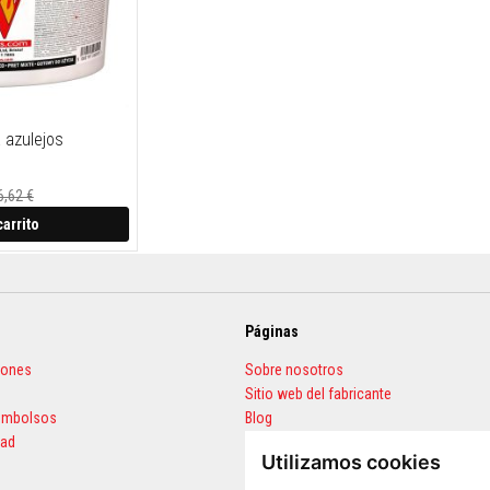
 azulejos
6,62 €
carrito
Páginas
iones
Sobre nosotros
Sitio web del fabricante
eembolsos
Blog
dad
Preguntas frecuentes
Utilizamos cookies
Calculadora de cantidades