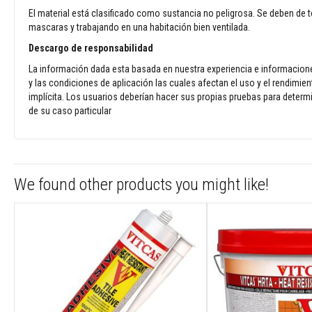
y
El material está clasificado como sustancia no peligrosa. Se deben de t
antácidos
mascaras y trabajando en una habitación bien ventilada.
Textiles
Descargo de responsabilidad
resistentes
a
La información dada esta basada en nuestra experiencia e informacione
altas
y las condiciones de aplicación las cuales afectan el uso y el rendimi
temperaturas
implícita. Los usuarios deberían hacer sus propias pruebas para determi
Cuerdas
de su caso particular
térmicas
resistentes
al
fuego
We found other products you might like!
Cintas
aislantes
térmicas
Chaquetas
de
aislamiento
Fundas
térmicas
para