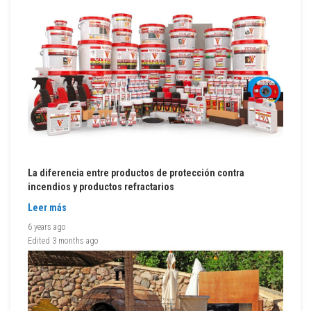
t
a
r
i
o
s
m
o
l
d
e
a
b
l
e
s
La diferencia entre productos de protección contra
p
incendios y productos refractarios
l
á
Leer más
s
t
6 years ago
i
Edited
3 months ago
c
o
s
C
o