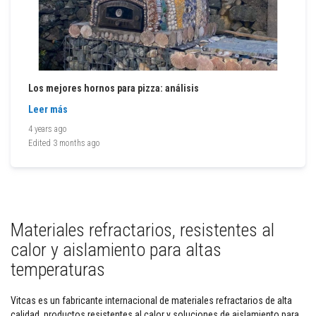
i
o
s
L
a
d
Los mejores hornos para pizza: análisis
r
i
Leer más
l
l
4 years ago
o
Edited
3 months ago
s
r
e
f
r
a
Materiales refractarios, resistentes al
c
t
calor y aislamiento para altas
a
temperaturas
r
i
o
Vitcas es un fabricante internacional de materiales refractarios de alta
s
calidad, productos resistentes al calor y soluciones de aislamiento para