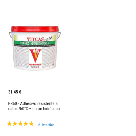
100%
d
h
e
s
i
v
o
s
r
e
s
i
s
t
e
n
t
e
s
31,45 €
a
l
HB60 - Adhesivo resistente al
c
calor 750°C – unión hidráulica
a
l
o
Valoración:
r
6
Reseñas
99%