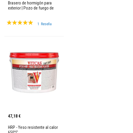
t
Brasero de hormigón para
u
exterior | Pozo de fuego de
r
leña
a
s
Valoración:
r
1
Reseña
e
100%
s
i
s
t
e
n
t
e
s
a
a
l
t
a
s
t
e
m
47,18 €
p
e
HRP - Yeso resistente al calor
r
650°C