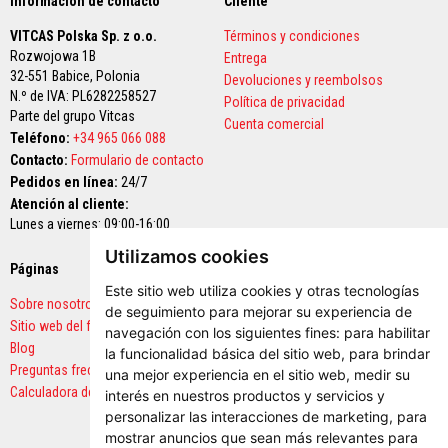
Información de contacto
Cliente
i
o
VITCAS Polska Sp. z o.o.
Términos y condiciones
s
Rozwojowa 1B
Entrega
L
32-551 Babice,
Polonia
Devoluciones y reembolsos
a
N.º de IVA: PL6282258527
Política de privacidad
d
Parte del grupo Vitcas
r
Cuenta comercial
Teléfono:
+34 965 066 088
i
l
Contacto:
Formulario de contacto
l
Pedidos en línea:
24/7
o
s
Atención al cliente:
r
Lunes a viernes: 09:00-16:00
e
f
Utilizamos cookies
r
Páginas
Pagos seguros
a
Este sitio web utiliza cookies y otras tecnologías
c
Sobre nosotros
de seguimiento para mejorar su experiencia de
t
Sitio web del fabricante
a
navegación con los siguientes fines:
para habilitar
r
Blog
la funcionalidad básica del sitio web
,
para brindar
i
Preguntas frecuentes
una mejor experiencia en el sitio web
,
medir su
o
Calculadora de cantidades
d
interés en nuestros productos y servicios y
e
personalizar las interacciones de marketing
,
para
r
mostrar anuncios que sean más relevantes para
e