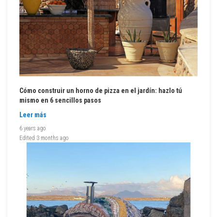
m
p
u
e
s
t
o
s
r
e
p
a
Cómo construir un horno de pizza en el jardín: hazlo tú
r
mismo en 6 sencillos pasos
a
d
Leer más
o
r
6 years ago
e
Edited
3 months ago
s
r
e
f
r
a
c
t
a
r