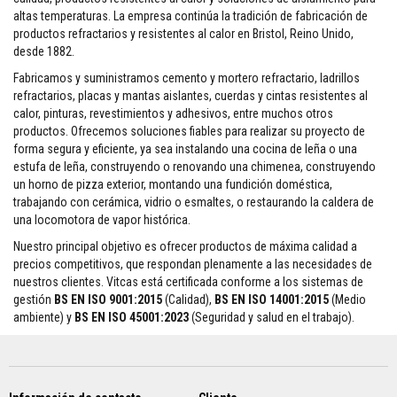
altas temperaturas. La empresa continúa la tradición de fabricación de
L
productos refractarios y resistentes al calor en Bristol, Reino Unido,
a
d
desde 1882.
r
i
Fabricamos y suministramos cemento y mortero refractario, ladrillos
l
refractarios, placas y mantas aislantes, cuerdas y cintas resistentes al
l
calor, pinturas, revestimientos y adhesivos, entre muchos otros
o
productos. Ofrecemos soluciones fiables para realizar su proyecto de
s
a
forma segura y eficiente, ya sea instalando una cocina de leña o una
i
estufa de leña, construyendo o renovando una chimenea, construyendo
s
un horno de pizza exterior, montando una fundición doméstica,
l
trabajando con cerámica, vidrio o esmaltes, o restaurando la caldera de
a
n
una locomotora de vapor histórica.
t
Nuestro principal objetivo es ofrecer productos de máxima calidad a
e
s
precios competitivos, que respondan plenamente a las necesidades de
r
nuestros clientes. Vitcas está certificada conforme a los sistemas de
e
gestión
BS EN ISO 9001:2015
(Calidad),
BS EN ISO 14001:2015
(Medio
f
ambiente) y
BS EN ISO 45001:2023
(Seguridad y salud en el trabajo).
r
a
c
t
a
r