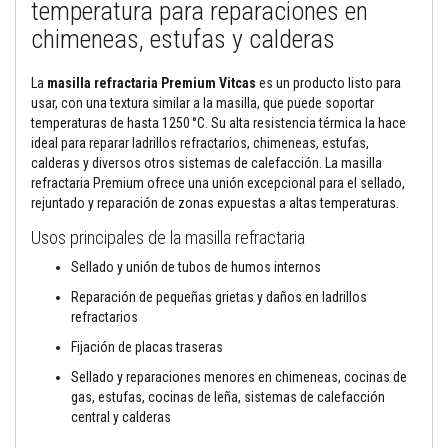
temperatura para reparaciones en
t
a
chimeneas, estufas y calderas
s
t
e
La
masilla refractaria Premium Vitcas
es un producto listo para
m
p
usar, con una textura similar a la masilla, que puede soportar
e
temperaturas de hasta 1250 °C. Su alta resistencia térmica la hace
r
ideal para reparar ladrillos refractarios, chimeneas, estufas,
a
calderas y diversos otros sistemas de calefacción. La masilla
t
u
refractaria Premium ofrece una unión excepcional para el sellado,
r
rejuntado y reparación de zonas expuestas a altas temperaturas.
a
s
Usos principales de la masilla refractaria
A
Sellado y unión de tubos de humos internos
d
h
Reparación de pequeñas grietas y daños en ladrillos
e
refractarios
s
i
Fijación de placas traseras
v
o
Sellado y reparaciones menores en chimeneas, cocinas de
s
gas, estufas, cocinas de leña, sistemas de calefacción
p
central y calderas
a
r