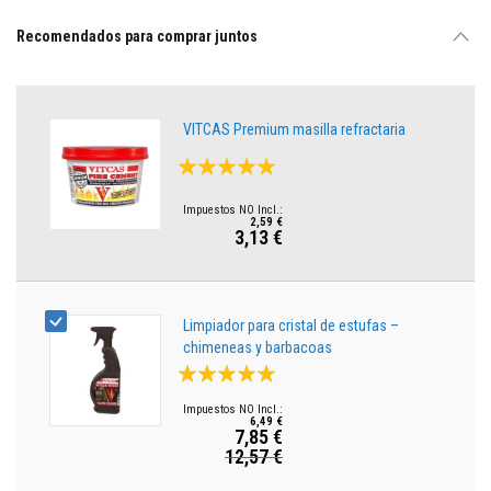
M
Recomendados para comprar juntos
o
r
t
e
r
VITCAS Premium masilla refractaria
o
s
Valoración:
r
98%
e
f
2,59 €
r
3,13 €
a
c
t
a
r
Limpiador para cristal de estufas –
i
chimeneas y barbacoas
o
Valoración:
s
y
100%
c
e
6,49 €
7,85 €
m
12,57 €
Precio
e
n
especial