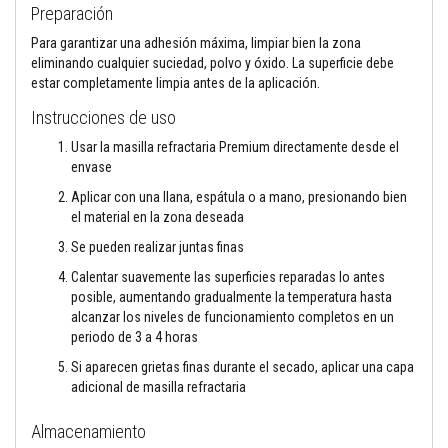
a
Preparación
a
z
Para garantizar una adhesión máxima, limpiar bien la zona
u
eliminando cualquier suciedad, polvo y óxido. La superficie debe
l
estar completamente limpia antes de la aplicación.
e
j
Instrucciones de uso
o
s
Usar la masilla refractaria Premium directamente desde el
y
envase
l
e
Aplicar con una llana, espátula o a mano, presionando bien
c
h
el material en la zona deseada
a
Se pueden realizar juntas finas
d
a
Calentar suavemente las superficies reparadas lo antes
s
posible, aumentando gradualmente la temperatura hasta
L
alcanzar los niveles de funcionamiento completos en un
i
periodo de 3 a 4 horas
m
p
Si aparecen grietas finas durante el secado, aplicar una capa
i
adicional de masilla refractaria
a
d
o
Almacenamiento
r