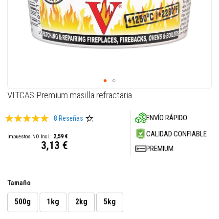
M
a
s
i
l
l
a
s
r
e
f
Skip
VITCAS Premium masilla refractaria
r
to
a
the
c
Valoración:
ENVÍO RÁPIDO
8
Reseñas
t
beginning
98
100
% of
a
of
CALIDAD CONFIABLE
2,59 €
r
the
3,13 €
i
PREMIUM
images
a
s
gallery
S
Tamaño
i
s
500g
1kg
2kg
5kg
t
e
m