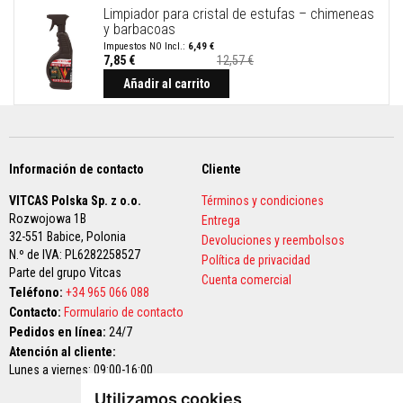
d
Limpiador para cristal de estufas – chimeneas
h
y barbacoas
e
6,49 €
s
7,85 €
12,57 €
i
Precio
especial
Añadir al carrito
v
o
s
r
e
s
Información de contacto
Cliente
i
s
t
VITCAS Polska Sp. z o.o.
Términos y condiciones
e
Rozwojowa 1B
Entrega
n
32-551 Babice,
Polonia
Devoluciones y reembolsos
t
N.º de IVA: PL6282258527
e
Política de privacidad
s
Parte del grupo Vitcas
Cuenta comercial
a
Teléfono:
+34 965 066 088
l
Contacto:
Formulario de contacto
c
a
Pedidos en línea:
24/7
l
Atención al cliente:
o
Lunes a viernes: 09:00-16:00
r
Utilizamos cookies