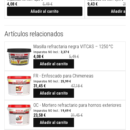
ó
4,08 €
5,49 €
9,43 €
25,1
n
d
Añadir al carrito
Añadir al c
e
c
a
l
Artículos relacionados
o
r
Masilla refractaria negra VITCAS – 1250 °C
H
3,37 €
o
4,08 €
5,49 €
g
a
Añadir al carrito
r
e
FR - Enfoscado para Chimeneas
s
y
25,99 €
31,45 €
47,18 €
d
i
Añadir al carrito
n
t
OC - Mortero refractario para hornos exteriores
e
l
19,49 €
e
23,58 €
31,45 €
s
Añadir al carrito
A