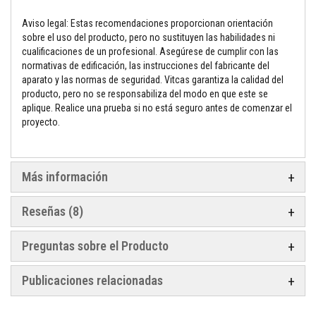
t
u
r
Aviso legal: Estas recomendaciones proporcionan orientación
a
sobre el uso del producto, pero no sustituyen las habilidades ni
s
cualificaciones de un profesional. Asegúrese de cumplir con las
r
normativas de edificación, las instrucciones del fabricante del
e
s
aparato y las normas de seguridad. Vitcas garantiza la calidad del
i
producto, pero no se responsabiliza del modo en que este se
s
aplique. Realice una prueba si no está seguro antes de comenzar el
t
proyecto.
e
n
t
e
s
Más información
a
a
l
Reseñas
8
t
a
s
Preguntas sobre el Producto
t
e
m
Publicaciones relacionadas
p
e
r