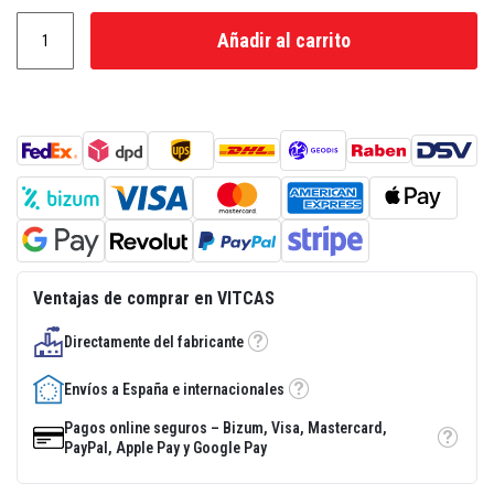
a
d
Añadir al carrito
e
e
n
l
u
c
i
d
o
r
e
s
i
s
t
Ventajas de comprar en VITCAS
e
n
Directamente del fabricante
t
Tooltip
e
a
Envíos a España e internacionales
Tooltip
l
c
Pagos online seguros – Bizum, Visa, Mastercard,
a
Tooltip
PayPal, Apple Pay y Google Pay
l
o
r