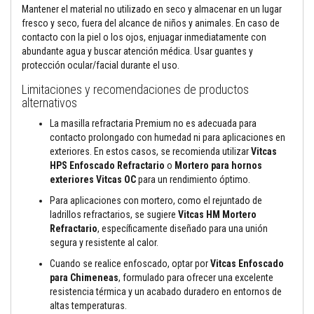
e
Mantener el material no utilizado en seco y almacenar en un lugar
s
fresco y seco, fuera del alcance de niños y animales. En caso de
p
contacto con la piel o los ojos, enjuagar inmediatamente con
a
abundante agua y buscar atención médica. Usar guantes y
r
a
protección ocular/facial durante el uso.
e
s
Limitaciones y recomendaciones de productos
t
alternativos
u
f
La masilla refractaria Premium no es adecuada para
a
contacto prolongado con humedad ni para aplicaciones en
s
exteriores. En estos casos, se recomienda utilizar
Vitcas
y
HPS Enfoscado Refractario
o
Mortero para hornos
c
h
exteriores Vitcas OC
para un rendimiento óptimo.
i
m
Para aplicaciones con mortero, como el rejuntado de
e
ladrillos refractarios, se sugiere
Vitcas HM Mortero
n
Refractario
, específicamente diseñado para una unión
e
segura y resistente al calor.
a
s
Cuando se realice enfoscado, optar por
Vitcas Enfoscado
para Chimeneas
, formulado para ofrecer una excelente
P
resistencia térmica y un acabado duradero en entornos de
i
n
altas temperaturas.