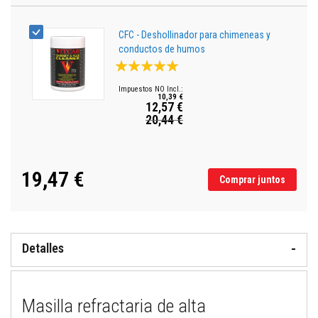
t
o
s
CFC - Deshollinador para chimeneas y
S
conductos de humos
e
Valoración:
l
100%
l
a
10,39 €
12,57 €
d
o
20,44 €
Precio
r
especial
e
s
r
19,47 €
e
Comprar juntos
s
i
s
t
e
n
Detalles
t
e
s
a
a
Masilla refractaria de alta
l