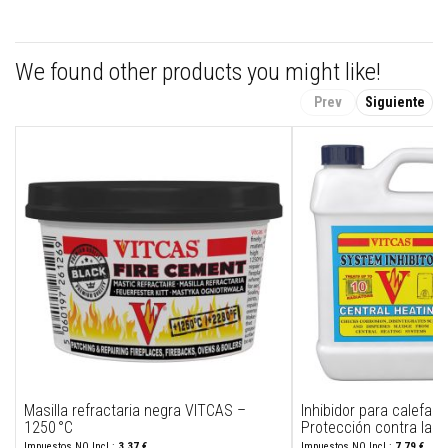
a
t
u
r
a
We found other products you might like!
s
Prev
Siguiente
M
a
t
e
r
i
a
l
e
s
d
e
a
c
u
m
u
l
a
Masilla refractaria negra VITCAS –
Inhibidor para calefacc
c
1250 °C
Protección contra la co
i
3,37 €
7,79 €