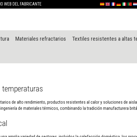
Ir
TIO WEB DEL FABRICANTE
Español
English (UK)
France
Deutschlan
Italia
Portu
Ne
al
contenido
atura
Materiales refractarios
Textiles resistentes a altas 
s temperaturas
arios de alto rendimiento, productos resistentes al calor y soluciones de aisla
ngeniería de materiales térmicos, combinando la tradición manufacturera britá
cal
 una amplia variedad de sectores, incluidos la calefacción doméstica, los proce