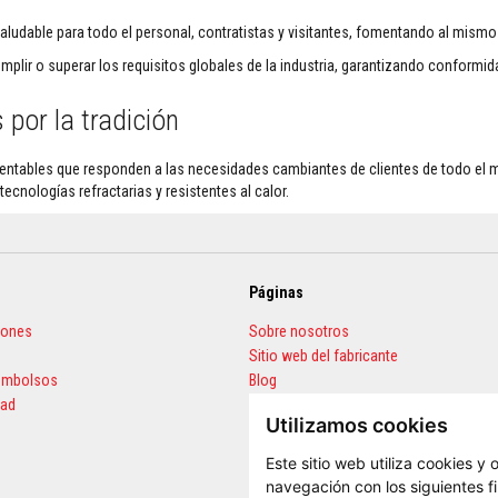
ludable para todo el personal, contratistas y visitantes, fomentando al mismo
lir o superar los requisitos globales de la industria, garantizando conformida
por la tradición
y rentables que responden a las necesidades cambiantes de clientes de todo el
ecnologías refractarias y resistentes al calor.
Páginas
iones
Sobre nosotros
Sitio web del fabricante
eembolsos
Blog
dad
Preguntas frecuentes
Utilizamos cookies
Calculadora de cantidades
Este sitio web utiliza cookies y
navegación con los siguientes f