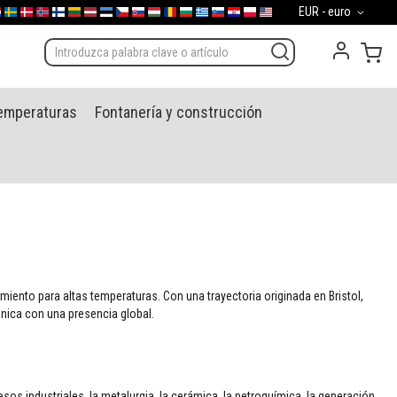
Moneda
EUR - euro
d
gal
derland
Sverige
Danmark
Norge
Suomi
Lietuva
Latvija
Eesti
Česko
Slovensko
Magyarország
România
България
Ελλάδα
Slovenija
Hrvatska
Polska
English (US)
Mi 
temperaturas
Fontanería y construcción
miento para altas temperaturas. Con una trayectoria originada en Bristol,
nica con una presencia global.
sos industriales, la metalurgia, la cerámica, la petroquímica, la generación