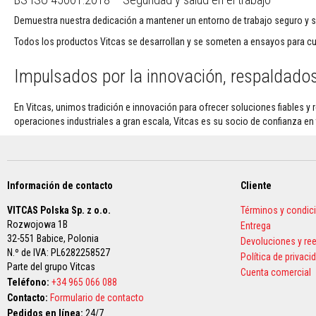
y
Demuestra nuestra dedicación a mantener un entorno de trabajo seguro y sa
dinteles
Todos los productos Vitcas se desarrollan y se someten a ensayos para cump
Adhesivos
resistentes
Impulsados por la innovación, respaldados 
al
calor
En Vitcas, unimos tradición e innovación para ofrecer soluciones fiables 
Refractarios
operaciones industriales a gran escala, Vitcas es su socio de confianza en t
de
circonio
Revestimientos
refractarios
Información de contacto
Cliente
Materiales
resistentes
VITCAS Polska Sp. z o.o.
Términos y condic
a
Rozwojowa 1B
Entrega
los
32-551 Babice,
Polonia
Devoluciones y r
ácidos
N.º de IVA: PL6282258527
Política de privaci
Parte del grupo Vitcas
Hormigones
Cuenta comercial
Teléfono:
+34 965 066 088
refractarios
Contacto:
Formulario de contacto
Refractarios
Pedidos en línea:
24/7