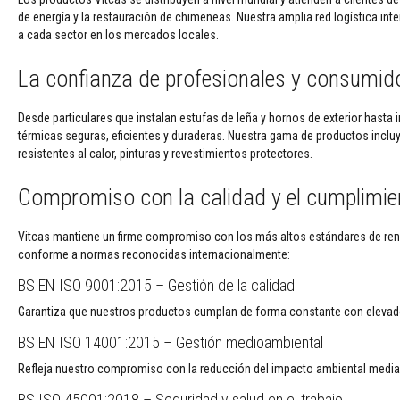
Adhesivos
de energía y la restauración de chimeneas. Nuestra amplia red logística i
para
a cada sector en los mercados locales.
azulejos
y
lechadas
La confianza de profesionales y consumid
Limpiadores
para
Desde particulares que instalan estufas de leña y hornos de exterior hasta 
estufas
térmicas seguras, eficientes y duraderas. Nuestra gama de productos incluye
y
resistentes al calor, pinturas y revestimientos protectores.
chimeneas
Compromiso con la calidad y el cumplimie
Pinturas
resistentes
a
Vitcas mantiene un firme compromiso con los más altos estándares de rend
altas
conforme a normas reconocidas internacionalmente:
temperaturas
BS EN ISO 9001:2015 – Gestión de la calidad
Materiales
Garantiza que nuestros productos cumplan de forma constante con elevados
de
acumulación
BS EN ISO 14001:2015 – Gestión medioambiental
de
calor
Refleja nuestro compromiso con la reducción del impacto ambiental mediant
Hogares
BS ISO 45001:2018 – Seguridad y salud en el trabajo