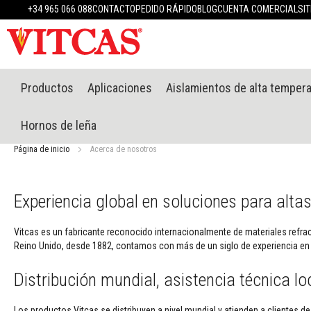
Productos
+34 965 066 088
CONTACTO
PEDIDO RÁPIDO
BLOG
CUENTA COMERCIAL
SI
Materiales
refractarios
Masillas
refractarias
Sistema
Productos
Aplicaciones
Aislamientos de alta temper
de
enlucido
Hornos de leña
resistente
al
Página de inicio
Acerca de nosotros
calor
Morteros
refractarios
Experiencia global en soluciones para alta
y
cementos
Vitcas es un fabricante reconocido internacionalmente de materiales refract
Selladores
Reino Unido, desde 1882, contamos con más de un siglo de experiencia en i
resistentes
a
Distribución mundial, asistencia técnica lo
altas
temperaturas
Los productos Vitcas se distribuyen a nivel mundial y atienden a clientes de