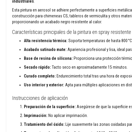
industriales
.
moldeables
plásticos
Esta pintura en aerosol se adhiere perfectamente a superficies metálica
construcción para chimeneas CS, tableros de vermiculita y otros materi
Compuestos
proporcionando un acabado negro resistente al calor.
reparadores
refractarios
Características principales de la pintura en spray resistente 
Ladrillos
Alta resistencia térmica:
Soporta temperaturas de hasta 800 °C
refractarios
Ladrillos
Acabado satinado mate:
Apariencia profesional y lisa, ideal par
aislantes
Base de resina de silicona:
Proporciona una protección térmic
refractarios
Secado rápido:
Tacto seco en aproximadamente 15 minutos.
Ladrillos
refractario
Curado completo:
Endurecimiento total tras una hora de exposi
de
Uso interior y exterior:
Apta para múltiples aplicaciones en dis
repuesto
Ladrillos
Instrucciones de aplicación
refractarios
Preparación de la superficie:
Asegúrese de que la superficie est
de
colores
Imprimación:
No aplicar imprimación.
Ladrillos
Tratamiento del óxido:
Lije suavemente las zonas oxidadas par
refractarios