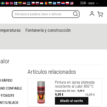
Moneda
EUR - euro
d
gal
derland
Sverige
Danmark
Norge
Suomi
Lietuva
Latvija
Eesti
Česko
Slovensko
Magyarország
România
България
Ελλάδα
Slovenija
Hrvatska
Polska
English (US)
Mi 
temperaturas
Fontanería y construcción
calor
Artículos relacionados
O RÁPIDO
Pintura en spray plateada
resistente al calor 800 °C
DAD CONFIABLE
9,09 €
9,09 €
16,89 €
197260293
Precio
especial
Añadir al carrito
INT/S/BLACK