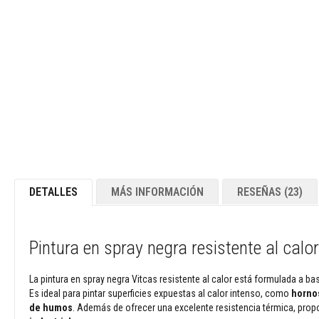
y
dinteles
Adhesivos
resistentes
al
calor
Refractarios
de
circonio
Revestimientos
refractarios
DETALLES
MÁS INFORMACIÓN
RESEÑAS
23
Materiales
resistentes
a
los
Pintura en spray negra resistente al calo
ácidos
Hormigones
La pintura en spray negra Vitcas resistente al calor está formulada a b
refractarios
Es ideal para pintar superficies expuestas al calor intenso, como
hornos
de humos
. Además de ofrecer una excelente resistencia térmica, pro
Refractarios