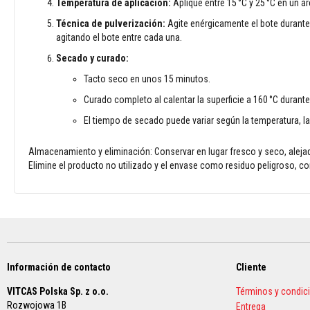
Temperatura de aplicación:
Aplique entre 15 °C y 25 °C en un ár
y
antácidos
Técnica de pulverización:
Agite enérgicamente el bote durante 
agitando el bote entre cada una.
Textiles
resistentes
Secado y curado:
a
Tacto seco en unos 15 minutos.
altas
temperaturas
Curado completo al calentar la superficie a 160 °C durant
Cuerdas
El tiempo de secado puede variar según la temperatura, la
térmicas
resistentes
al
Almacenamiento y eliminación: Conservar en lugar fresco y seco, alejado
fuego
Elimine el producto no utilizado y el envase como residuo peligroso, co
Cintas
aislantes
térmicas
Chaquetas
de
aislamiento
Información de contacto
Cliente
Fundas
VITCAS Polska Sp. z o.o.
Términos y condic
térmicas
Rozwojowa 1B
Entrega
para