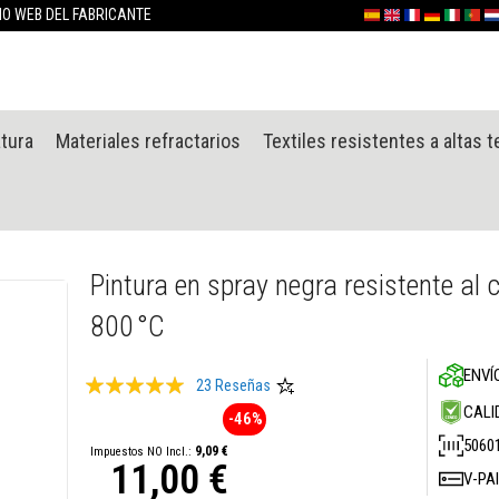
Ir
TIO WEB DEL FABRICANTE
Español
English (UK)
France
Deutschlan
Italia
Portu
Ne
al
contenido
atura
Materiales refractarios
Textiles resistentes a altas 
Pintura en spray negra resistente al 
800 °C
ENVÍ
Valoración:
23
Reseñas
99
100
CALI
% of
-46%
5060
9,09 €
11,00 €
V-PA