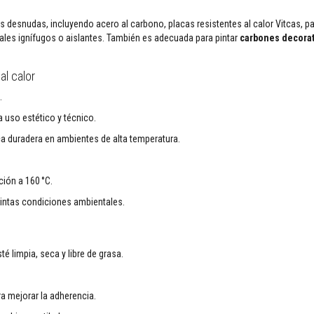
s desnudas, incluyendo acero al carbono, placas resistentes al calor Vitcas, p
ales ignífugos o aislantes. También es adecuada para pintar
carbones decorat
al calor
.
a uso estético y técnico.
a duradera en ambientes de alta temperatura.
ción a 160 °C.
tintas condiciones ambientales.
é limpia, seca y libre de grasa.
a mejorar la adherencia.