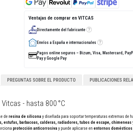
Ventajas de comprar en VITCAS
Directamente del fabricante
Tooltip
Envíos a España e internacionales
Tooltip
Pagos online seguros – Bizum, Visa, Mastercard, PayP
Pay y Google Pay
PREGUNTAS SOBRE EL PRODUCTO
PUBLICACIONES REL
r Vitcas - hasta 800 °C
ase de
resina de silicona
y diseñada para soportar temperaturas extremas de 
, estufas, barbacoas, calderas, radiadores, tubos de escape, chimeneas
porciona
protección anticorrosiva
y puede aplicarse en
entornos domésticos