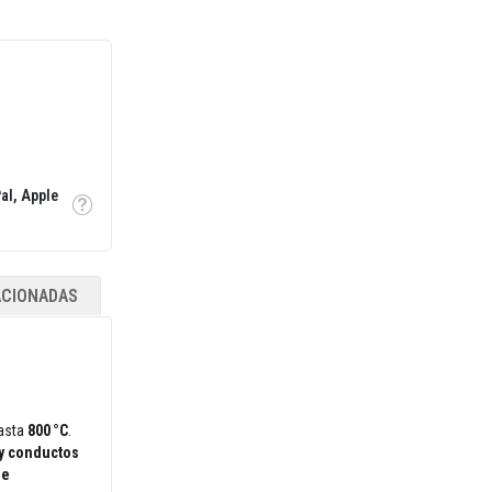
al, Apple
Tooltip
ACIONADAS
hasta
800 °C
.
 y conductos
 e