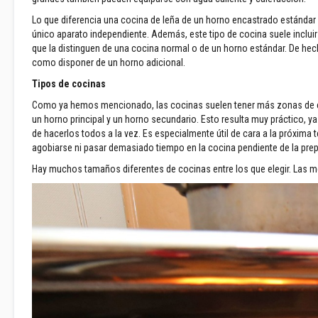
moldeables
plásticos
Lo que diferencia una cocina de leña de un horno encastrado estándar
único aparato independiente. Además, este tipo de cocina suele inclu
Compuestos
que la distinguen de una cocina normal o de un horno estándar. De hec
reparadores
como disponer de un horno adicional.
refractarios
Tipos de cocinas
Ladrillos
refractarios
Como ya hemos mencionado, las cocinas suelen tener más zonas de co
Ladrillos
un horno principal y un horno secundario. Esto resulta muy práctico, y
aislantes
de hacerlos todos a la vez. Es especialmente útil de cara a la próxima
refractarios
agobiarse ni pasar demasiado tiempo en la cocina pendiente de la pre
Ladrillos
Hay muchos tamaños diferentes de cocinas entre los que elegir. Las me
refractario
de
repuesto
Ladrillos
refractarios
de
colores
Ladrillos
refractarios