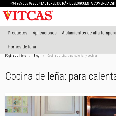
Productos
+34 965 066 088
CONTACTO
PEDIDO RÁPIDO
BLOG
CUENTA COMERCIAL
SI
Materiales
refractarios
Masillas
refractarias
Sistema
Productos
Aplicaciones
Aislamientos de alta temper
de
enlucido
Hornos de leña
resistente
al
Página de inicio
Blog
Cocina de leña: para calentar y cocinar
calor
Morteros
refractarios
Cocina de leña: para calent
y
cementos
Selladores
resistentes
a
altas
temperaturas