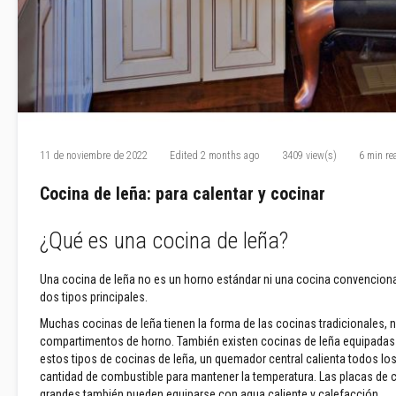
y
dinteles
Adhesivos
resistentes
al
calor
Refractarios
de
11 de noviembre de 2022
Edited
2 months ago
3409 view(s)
6 min re
circonio
Cocina de leña: para calentar y cocinar
Revestimientos
refractarios
¿Qué es una cocina de leña?
Materiales
resistentes
a
Una cocina de leña no es un horno estándar ni una cocina convenciona
los
dos tipos principales.
ácidos
Muchas cocinas de leña tienen la forma de las cocinas tradicionales,
Hormigones
compartimentos de horno. También existen cocinas de leña equipadas
refractarios
estos tipos de cocinas de leña, un quemador central calienta todos l
cantidad de combustible para mantener la temperatura. Las placas de 
Refractarios
grandes también pueden equiparse con agua caliente y calefacción.