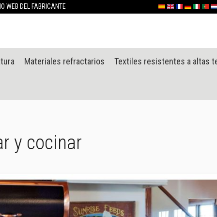
Ir
TIO WEB DEL FABRICANTE
Español
English (UK)
France
Deutschlan
Italia
Portu
Ne
al
contenido
atura
Materiales refractarios
Textiles resistentes a altas 
ar y cocinar