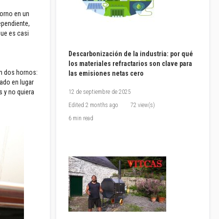
horno en un
ependiente,
que es casi
Descarbonización de la industria: por qué
los materiales refractarios son clave para
n dos hornos:
las emisiones netas cero
rado en lugar
s y no quiera
12 de septiembre de 2025
Edited
2 months ago
72 view(s)
6 min read