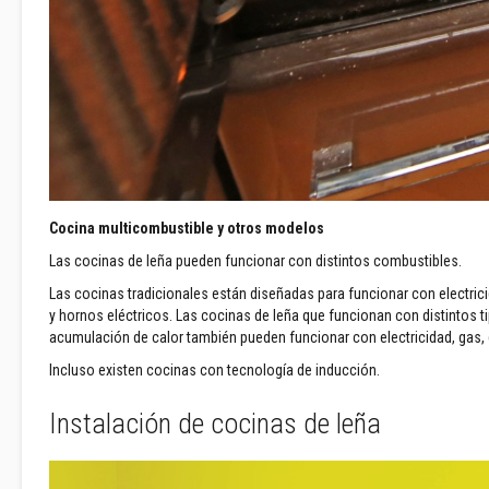
mangueras
y
cables
Cuerdas
de
empaquetadura
térmicas
Cuerdas
y
Cocina multicombustible y otros modelos
cintas
Las cocinas de leña pueden funcionar con distintos combustibles.
de
fibra
Las cocinas tradicionales están diseñadas para funcionar con electricid
de
y hornos eléctricos. Las cocinas de leña que funcionan con distinto
vidrio
acumulación de calor también pueden funcionar con electricidad, gas, 
para
Incluso existen cocinas con tecnología de inducción.
estufas
Kits
Instalación de cocinas de leña
de
repuesto
para