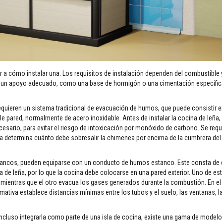
 cómo instalar una. Los requisitos de instalación dependen del combustible y
n un apoyo adecuado, como una base de hormigón o una cimentación específic
equieren un sistema tradicional de evacuación de humos, que puede consistir 
 pared, normalmente de acero inoxidable. Antes de instalar la cocina de leña,
cesario, para evitar el riesgo de intoxicación por monóxido de carbono. Se requ
iva determina cuánto debe sobresalir la chimenea por encima de la cumbrera del
tancos, pueden equiparse con un conducto de humos estanco. Este consta de
na de leña, por lo que la cocina debe colocarse en una pared exterior. Uno de e
 mientras que el otro evacua los gases generados durante la combustión. En el 
ativa establece distancias mínimas entre los tubos y el suelo, las ventanas, l
 incluso integrarla como parte de una isla de cocina, existe una gama de model