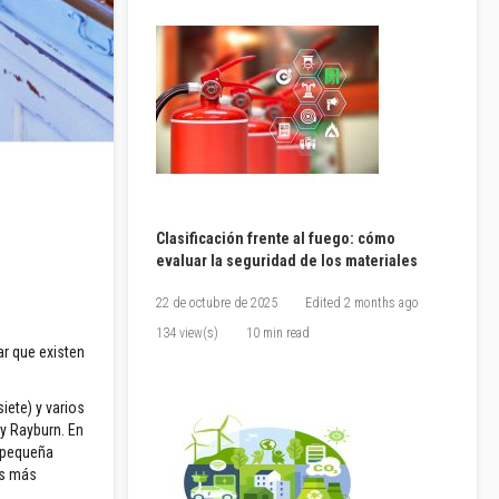
Clasificación frente al fuego: cómo
evaluar la seguridad de los materiales
22 de octubre de 2025
Edited
2 months ago
134 view(s)
10 min read
r que existen
ete) y varios
y Rayburn. En
a pequeña
as más