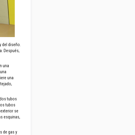
 del diseño.
a. Después,
en una
 una
iere una
 tejado,
 dos tubos
stos tubos
exterior se
as esquinas,
os de gas y