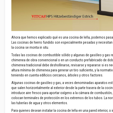
temperatura
Tiras
selladoras
de
cerámica
Cintas
Ahora que hemos explicado qué es una cocina de leña, podemos pasar a
de
Las cocinas de hierro fundido son especialmente pesadas y necesita
aislamiento
la cocina se monta in situ.
eléctrico
Todas las cocinas de combustible sólido y algunas de gasóleo y gas r
Aislamiento
chimenea de obra convencional o en un conducto prefabricado de doble
térmico
chimenea tradicional debe deshollinarse, revisarse y repararse si es ne
para
altura mínima de chimenea para generar un tiro suficiente, y la normat
tubos
teniendo en cuenta edificios cercanos, árboles y otros factores.
y
colectores
Algunas cocinas de gasóleo y gas, a veces denominadas aparatos es
de
que salen horizontalmente al exterior desde la parte trasera de la coci
escape
introduce aire fresco para aportar oxígeno a la cámara de combustión,
colocan terminales de protección en los extremos de los tubos. La norm
Aislamientos
las tuberías de agua y otros elementos.
de
alta
Para quienes desean instalar la cocina de leña en una pared interior, o