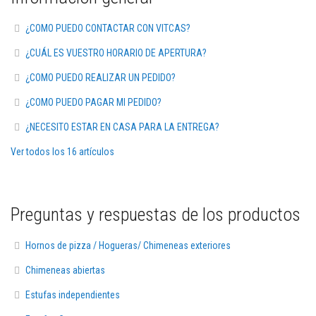
M
¿COMO PUEDO CONTACTAR CON VITCAS?
a
s
i
¿CUÁL ES VUESTRO HORARIO DE APERTURA?
l
l
¿COMO PUEDO REALIZAR UN PEDIDO?
a
s
¿COMO PUEDO PAGAR MI PEDIDO?
r
e
¿NECESITO ESTAR EN CASA PARA LA ENTREGA?
f
r
Ver todos los 16 artículos
a
c
t
a
r
Preguntas y respuestas de los productos
i
a
s
Hornos de pizza / Hogueras/ Chimeneas exteriores
S
i
Chimeneas abiertas
s
t
Estufas independientes
e
m