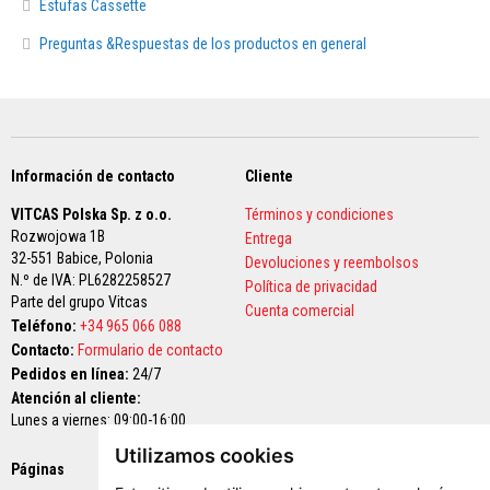
Estufas Cassette
a
d
Preguntas &Respuestas de los productos en general
e
e
n
l
u
c
i
d
Información de contacto
Cliente
o
r
VITCAS Polska Sp. z o.o.
Términos y condiciones
e
Rozwojowa 1B
Entrega
s
32-551 Babice,
Polonia
i
Devoluciones y reembolsos
s
N.º de IVA: PL6282258527
Política de privacidad
t
Parte del grupo Vitcas
Cuenta comercial
e
Teléfono:
+34 965 066 088
n
t
Contacto:
Formulario de contacto
e
Pedidos en línea:
24/7
a
Atención al cliente:
l
c
Lunes a viernes: 09:00-16:00
a
l
Utilizamos cookies
Páginas
o
Pagos seguros
r