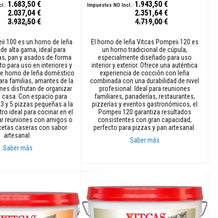
1.683,50 €
1.943,50 €
2.037,04 €
2.351,64 €
Precio
3.932,50 €
4.719,00 €
especial
ii 100 es un horno de leña
El horno de leña Vitcas Pompeii 120 es
 de alta gama, ideal para
un horno tradicional de cúpula,
as, pan y asados de forma
especialmente diseñado para uso
to para uso en interiores y
interior y exterior. Ofrece una auténtica
ste horno de leña doméstico
experiencia de cocción con leña
ara familias, amantes de la
combinada con una durabilidad de nivel
nes disfrutan de organizar
profesional. Ideal para reuniones
 casa. Con espacio para
familiares, panaderías, restaurantes,
 3 y 5 pizzas pequeñas a la
pizzerías y eventos gastronómicos, el
tro ideal para cocinar en el
Pompeii 120 garantiza resultados
rar reuniones con amigos o
consistentes con gran capacidad,
ecetas caseras con sabor
perfecto para pizzas y pan artesanal.
artesanal.
Saber más
Saber más
Añadir al carrito
rito