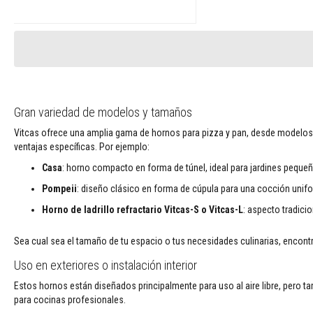
cuerdas
de
Añadir al carrito
estufa
Cuerdas
aislantes
térmicas
Tejidos
Gran variedad de modelos y tamaños
resistentes
a
Vitcas ofrece una amplia gama de hornos para pizza y pan, desde modelo
altas
ventajas específicas. Por ejemplo:
temperaturas
Casa
: horno compacto en forma de túnel, ideal para jardines peque
Hilos
Pompeii
: diseño clásico en forma de cúpula para una cocción unif
de
coser
Horno de ladrillo refractario Vitcas-S o Vitcas-L
: aspecto tradici
resistentes
al
Sea cual sea el tamaño de tu espacio o tus necesidades culinarias, encont
calor
Uso en exteriores o instalación interior
Fieltros
agujados
Estos hornos están diseñados principalmente para uso al aire libre, pero ta
de
para cocinas profesionales.
alta