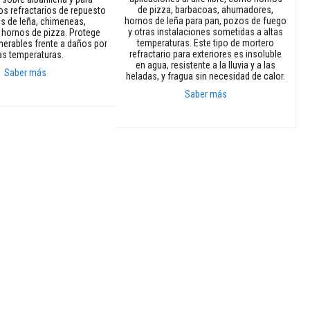
de pizza, barbacoas, ahumadores,
llos refractarios de repuesto
hornos de leña para pan, pozos de fuego
s de leña, chimeneas,
y otras instalaciones sometidas a altas
 hornos de pizza. Protege
temperaturas. Este tipo de mortero
nerables frente a daños por
refractario para exteriores es insoluble
as temperaturas.
en agua, resistente a la lluvia y a las
Saber más
heladas, y fragua sin necesidad de calor.
Saber más
rito
Añadir al carrito