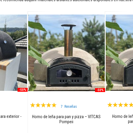
-50%
-50%
Valoración:
Valoración:
7
Reseñas
99%
95%
ara exterior -
Horno de leñ
Horno de leña para pan y pizza – VITCAS
pa
Pompeii