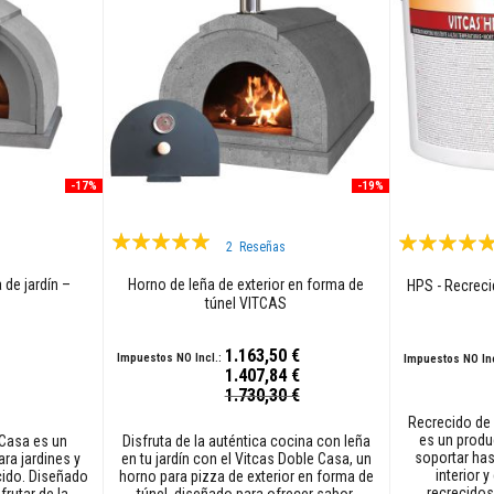
-17%
-19%
Valoración:
Valoración:
2
Reseñas
97%
99%
 de jardín –
Horno de leña de exterior en forma de
HPS - Recreci
túnel VITCAS
1.163,50 €
1.407,84 €
Precio
1.730,30 €
especial
Recrecido de 
es un prod
 Casa es un
Disfruta de la auténtica cocina con leña
soportar has
ra jardines y
en tu jardín con el Vitcas Doble Casa, un
interior y
cido. Diseñado
horno para pizza de exterior en forma de
recrecidos
rutar de la
túnel, diseñado para ofrecer sabor,