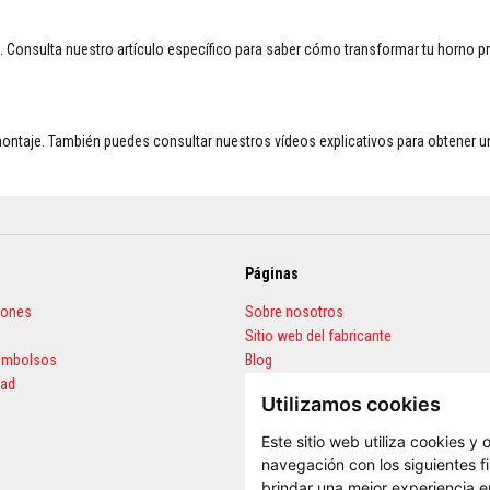
 Consulta nuestro artículo específico para saber cómo transformar tu horno p
montaje. También puedes consultar nuestros vídeos explicativos para obtener u
Páginas
iones
Sobre nosotros
Sitio web del fabricante
eembolsos
Blog
dad
Preguntas frecuentes
Utilizamos cookies
Calculadora de cantidades
Este sitio web utiliza cookies y
navegación con los siguientes f
brindar una mejor experiencia en