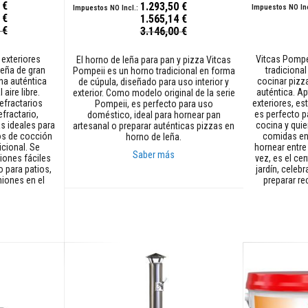
 €
1.293,50 €
 €
1.565,14 €
Precio
Precio
 €
3.146,00 €
especial
especial
a exteriores
Vitcas Pompe
El horno de leña para pan y pizza Vitcas
leña de gran
tradicional
Pompeii es un horno tradicional en forma
na auténtica
cocinar pizz
de cúpula, diseñado para uso interior y
aire libre.
auténtica. Ap
exterior. Como modelo original de la serie
refractarios
exteriores, e
Pompeii, es perfecto para uso
fractario,
es perfecto p
doméstico, ideal para hornear pan
s ideales para
cocina y quie
artesanal o preparar auténticas pizzas en
tos de cocción
comidas en
horno de leña.
icional. Se
hornear entre
Saber más
iones fáciles
vez, es el cen
o para patios,
jardín, celeb
niones en el
preparar r
Añadir al carrito
Añadir al car