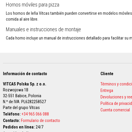
temperatura
Hornos móviles para pizza
Tiras
Los hornos de leña Vitcas también pueden convertirse en modelos móviles.
selladoras
comida al aire libre.
de
Manuales e instrucciones de montaje
cerámica
Cada horno incluye un manual de instrucciones detallado para facilitar su 
Cintas
de
aislamiento
eléctrico
Aislamiento
térmico
Información de contacto
Cliente
para
tubos
VITCAS Polska Sp. z o.o.
Términos y condic
y
Rozwojowa 1B
Entrega
colectores
32-551 Babice,
Polonia
Devoluciones y r
de
N.º de IVA: PL6282258527
Política de privaci
escape
Parte del grupo Vitcas
Cuenta comercial
Teléfono:
+34 965 066 088
Aislamientos
Contacto:
Formulario de contacto
de
Pedidos en línea:
24/7
alta