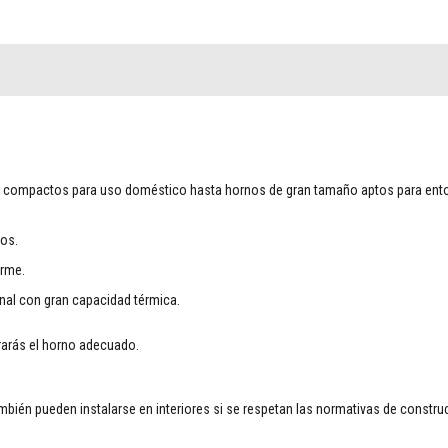
s compactos para uso doméstico hasta hornos de gran tamaño aptos para ento
ños.
orme.
onal con gran capacidad térmica.
rarás el horno adecuado.
mbién pueden instalarse en interiores si se respetan las normativas de constru