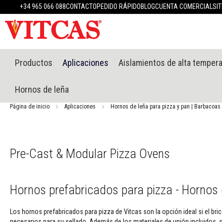
Productos
+34 965 066 088
CONTACTO
PEDIDO RÁPIDO
BLOG
CUENTA COMERCIAL
SI
Materiales
refractarios
Masillas
refractarias
Sistema
Productos
Aplicaciones
Aislamientos de alta temper
de
enlucido
Hornos de leña
resistente
al
Página de inicio
Aplicaciones
Hornos de leña para pizza y pan | Barbacoas 
calor
Morteros
refractarios
y
Pre-Cast & Modular Pizza Ovens
cementos
Selladores
resistentes
Hornos prefabricados para pizza - Hornos d
a
altas
temperaturas
Los hornos prefabricados para pizza de Vitcas son la opción ideal si el br
necesarios para su sellado. Además de los materiales de unión incluidos, s