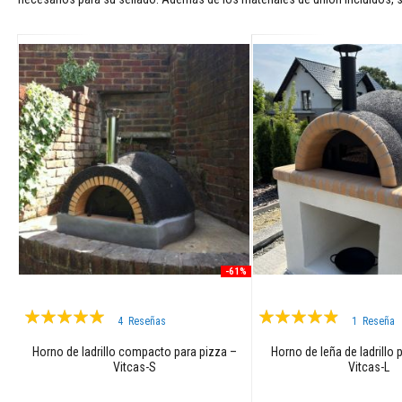
Adhesivos
para
azulejos
y
lechadas
Limpiadores
para
estufas
y
chimeneas
Pinturas
resistentes
a
altas
temperaturas
-61%
Materiales
Valoración:
Valoración:
de
4
Reseñas
1
Reseña
acumulación
98%
93%
de
Horno de ladrillo compacto para pizza –
Horno de leña de ladrillo p
Vitcas-S
Vitcas-L
calor
Hogares