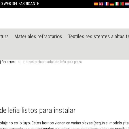
Ir
TIO WEB DEL FABRICANTE
Español
English (UK)
France
Deutschlan
Italia
Portu
Ne
al
contenido
atura
Materiales refractarios
Textiles resistentes a altas 
| Braseros
Hornos prefabricados de leña para pizza
e leña listos para instalar
icolaje no es lo tuyo. Estos hornos vienen en varias piezas (según el modelo y
e recomienda adquirir materiales aislantes adicionales disponibles en nuestra t