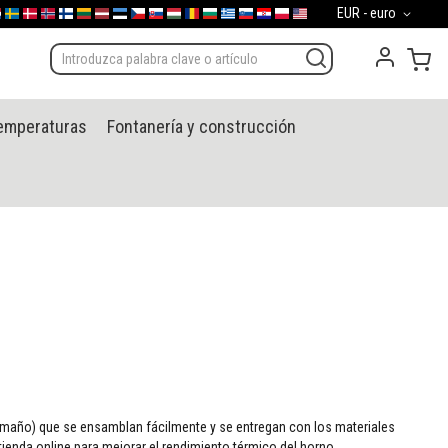
Moneda
EUR - euro
d
gal
derland
Sverige
Danmark
Norge
Suomi
Lietuva
Latvija
Eesti
Česko
Slovensko
Magyarország
România
България
Ελλάδα
Slovenija
Hrvatska
Polska
English (US)
Mi 
temperaturas
Fontanería y construcción
 tamaño) que se ensamblan fácilmente y se entregan con los materiales
ienda online para mejorar el rendimiento térmico del horno.