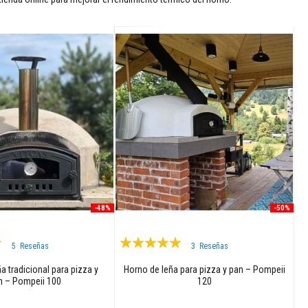
-48%
-50%
Valoración:
5
Reseñas
3
Reseñas
98%
a tradicional para pizza y
Horno de leña para pizza y pan – Pompeii
n – Pompeii 100
120