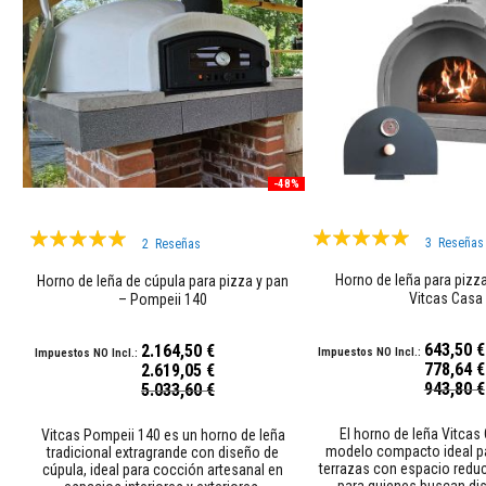
moldeables
plásticos
Compuestos
reparadores
refractarios
Ladrillos
refractarios
Ladrillos
-48%
aislantes
refractarios
Valoración:
Valoración:
3
Reseñas
2
Reseñas
Ladrillos
100%
97%
refractario
Horno de leña para pizza
Horno de leña de cúpula para pizza y pan
Vitcas Casa
de
– Pompeii 140
repuesto
643,50 €
2.164,50 €
Ladrillos
778,64 €
2.619,05 €
refractarios
Precio
Precio
943,80 €
5.033,60 €
de
especial
especial
colores
El horno de leña Vitcas
Vitcas Pompeii 140 es un horno de leña
Ladrillos
modelo compacto ideal pa
tradicional extragrande con diseño de
terrazas con espacio redu
cúpula, ideal para cocción artesanal en
refractarios
para quienes buscan disf