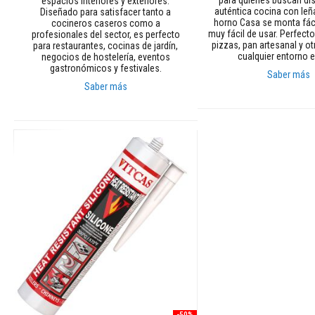
espacios interiores y exteriores.
y
auténtica cocina con leña
Diseñado para satisfacer tanto a
antácidos
horno Casa se monta fác
cocineros caseros como a
muy fácil de usar. Perfecto
profesionales del sector, es perfecto
Textiles
pizzas, pan artesanal y ot
para restaurantes, cocinas de jardín,
resistentes
cualquier entorno e
negocios de hostelería, eventos
gastronómicos y festivales.
a
Saber más
altas
Saber más
temperaturas
Añadir al carrito
Cuerdas
Añadir al carrito
térmicas
resistentes
al
fuego
Cintas
aislantes
térmicas
Chaquetas
de
aislamiento
Fundas
térmicas
para
-50%