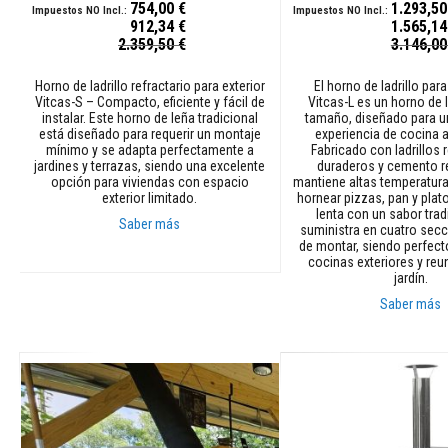
754,00 €
1.293,50
y
912,34 €
1.565,14
dinteles
Precio
Precio
2.359,50 €
3.146,00
especial
especial
Adhesivos
resistentes
Horno de ladrillo refractario para exterior
El horno de ladrillo par
Vitcas-S – Compacto, eficiente y fácil de
Vitcas-L es un horno de 
al
instalar. Este horno de leña tradicional
tamaño, diseñado para u
calor
está diseñado para requerir un montaje
experiencia de cocina al 
mínimo y se adapta perfectamente a
Fabricado con ladrillos 
Refractarios
jardines y terrazas, siendo una excelente
duraderos y cemento re
de
opción para viviendas con espacio
mantiene altas temperatura
circonio
exterior limitado.
hornear pizzas, pan y pla
lenta con un sabor trad
Revestimientos
Saber más
suministra en cuatro secc
refractarios
de montar, siendo perfect
cocinas exteriores y reu
Añadir al carrito
Materiales
jardín.
resistentes
Saber más
a
los
Añadir al carrito
ácidos
Hormigones
refractarios
Refractarios