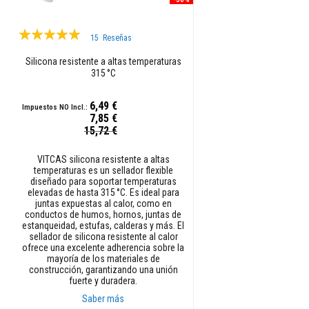
mangueras
y
Valoración:
15
Reseñas
cables
100%
Cuerdas
Silicona resistente a altas temperaturas
315 °C
de
empaquetadura
térmicas
6,49 €
7,85 €
Cuerdas
Precio
15,72 €
y
especial
cintas
VITCAS silicona resistente a altas
de
temperaturas es un sellador flexible
fibra
diseñado para soportar temperaturas
de
elevadas de hasta 315 °C. Es ideal para
juntas expuestas al calor, como en
vidrio
conductos de humos, hornos, juntas de
para
estanqueidad, estufas, calderas y más. El
estufas
sellador de silicona resistente al calor
ofrece una excelente adherencia sobre la
Kits
mayoría de los materiales de
de
construcción, garantizando una unión
fuerte y duradera.
repuesto
para
Saber más