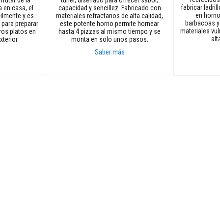
fabricar ladri
 en casa, el
capacidad y sencillez. Fabricado con
en horno
ilmente y es
materiales refractarios de alta calidad,
barbacoas y
 para preparar
este potente horno permite hornear
materiales vul
ros platos en
hasta 4 pizzas al mismo tiempo y se
alt
xterior
monta en solo unos pasos.
Saber más
Añadir al car
Añadir al carrito