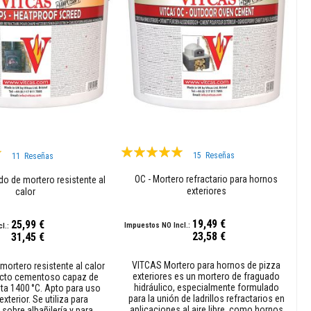
Valoración:
15
Reseñas
11
Reseñas
98%
OC - Mortero refractario para hornos
do de mortero resistente al
exteriores
calor
19,49 €
25,99 €
23,58 €
31,45 €
VITCAS Mortero para hornos de pizza
mortero resistente al calor
exteriores es un mortero de fraguado
ucto cementoso capaz de
hidráulico, especialmente formulado
ta 1400 °C. Apto para uso
para la unión de ladrillos refractarios en
 exterior. Se utiliza para
aplicaciones al aire libre, como hornos
 sobre albañilería y para