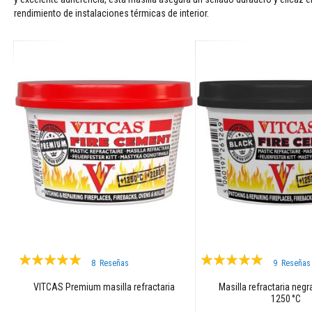
Adhesivos
rendimiento de instalaciones térmicas de interior.
para
azulejos
y
lechadas
Limpiadores
para
estufas
y
chimeneas
Pinturas
resistentes
a
altas
temperaturas
Materiales
de
Valoración:
Valoración:
acumulación
8
Reseñas
9
Reseñas
de
98%
99%
calor
VITCAS Premium masilla refractaria
Masilla refractaria neg
1250 °C
Hogares