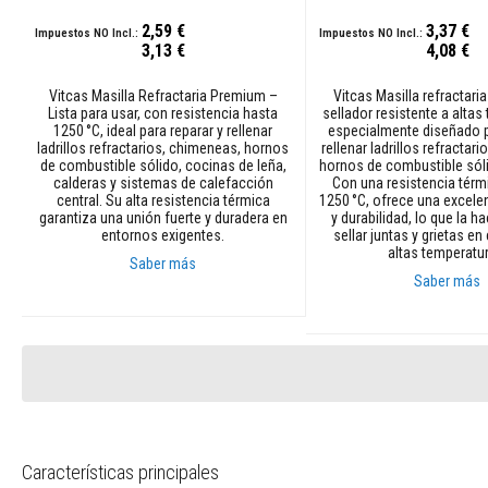
y
2,59 €
3,37 €
dinteles
3,13 €
4,08 €
Adhesivos
resistentes
Vitcas Masilla Refractaria Premium –
Vitcas Masilla refractari
al
Lista para usar, con resistencia hasta
sellador resistente a altas
1250 °C, ideal para reparar y rellenar
especialmente diseñado p
calor
ladrillos refractarios, chimeneas, hornos
rellenar ladrillos refractar
de combustible sólido, cocinas de leña,
hornos de combustible sóli
Refractarios
calderas y sistemas de calefacción
Con una resistencia térm
de
central. Su alta resistencia térmica
1250 °C, ofrece una excele
circonio
garantiza una unión fuerte y duradera en
y durabilidad, lo que la h
entornos exigentes.
sellar juntas y grietas e
Revestimientos
altas temperatu
Saber más
refractarios
Saber más
Materiales
Añadir al carrito
resistentes
Añadir al carrito
a
los
ácidos
Hormigones
refractarios
Características principales
Refractarios