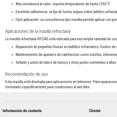
moldeables
Alta resistencia al calor: soporta temperaturas de hasta 1250 °C
plásticos
Excelente adherencia: se fija de forma segura sobre ladrillos refra
Compuestos
Fácil aplicación: su consistencia tipo masilla permite aplicar con p
reparadores
refractarios
Aplicaciones de la masilla refractaria
Ladrillos
refractarios
La masilla refractaria VITCAS está indicada para una amplia variedad de uso
Ladrillos
Reparación de pequeñas fisuras en ladrillos refractarios, fondos d
aislantes
refractarios
Mantenimiento de aparatos de calefacción como estufas, chimeneas,
Ladrillos
Sellado y unión de tubos de humos y otras juntas sometidas a altas
refractario
de
Recomendación de uso
repuesto
Esta masilla está diseñada para aplicaciones en interiores. Para reparacio
Ladrillos
formulado específicamente para condiciones al aire libre.
refractarios
de
colores
Ladrillos
Información de contacto
Cliente
refractarios