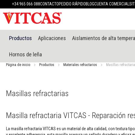
Productos
+34 965 066 088
CONTACTO
PEDIDO RÁPIDO
BLOG
CUENTA COMERCIAL
SI
Materiales
refractarios
Masillas
refractarias
Sistema
Productos
Aplicaciones
Aislamientos de alta temper
de
enlucido
Hornos de leña
resistente
al
Página de inicio
Productos
Materiales refractarios
Masillas refractari
calor
Morteros
refractarios
y
Masillas refractarias
cementos
Selladores
resistentes
Masilla refractaria VITCAS - Reparación re
a
altas
temperaturas
La masilla refractaria VITCAS es un material de alta calidad, con textura t
y excelente adherencia, esta masilla asegura un sellado duradero y eficaz en