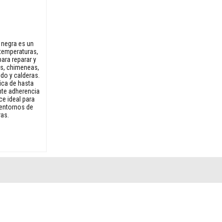
a negra es un
 temperaturas,
ara reparar y
ios, chimeneas,
do y calderas.
ica de hasta
nte adherencia
ace ideal para
n entornos de
ras.