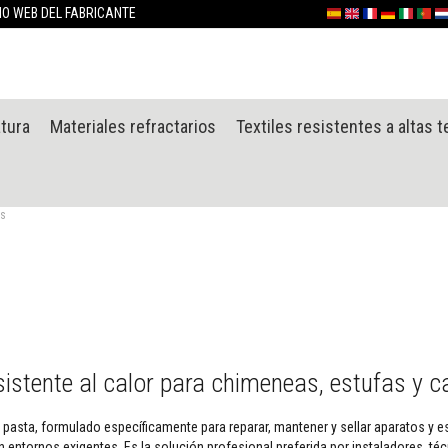
Ir
TIO WEB DEL FABRICANTE
Español
English (UK)
France
Deutschlan
Italia
Portu
Ne
al
contenido
atura
Materiales refractarios
Textiles resistentes a altas 
as
sistente al calor para chimeneas, estufas y c
ipo pasta, formulado específicamente para reparar, mantener y sellar aparatos y 
 entornos exigentes. Es la solución profesional preferida por instaladores, técn