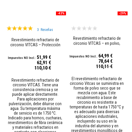
a
d
e
-43%
-29%
e
n
Valoración:
l
3
Reseñas
u
93%
c
Revestimiento refractario de
Revestimiento refractario de
i
circonio VITCAS – en polvo,
circonio VITCAS – Protección
d
hasta 1750 °C
hasta 1750 °C
o
64,99 €
r
51,99 €
e
78,64 €
62,91 €
s
Precio
110,11 €
Precio
110,10 €
especial
i
especial
s
El revestimiento refractario de
t
Revestimiento refractario de
circonio Vitcas se suministra en
e
circonio VITCAS. Tiene una
forma de polvo seco que se
n
consistencia cremosa y se
mezcla con agua. Este
t
puede aplicar directamente.
recubrimiento a base de
e
Para aplicaciones por
circonio es resistente a
a
pulverización, debe diluirse con
temperaturas de hasta 1750 °C y
l
agua. Su temperatura máxima
es adecuado para diversas
c
de servicio es de 1750 °C.
aplicaciones industriales,
a
Indicado para hornos, cucharas,
incluyendo su uso en la
l
revestimientos de fibra cerámica
industria del aluminio y en
o
y materiales refractarios en
revestimientos monolíticos de
r