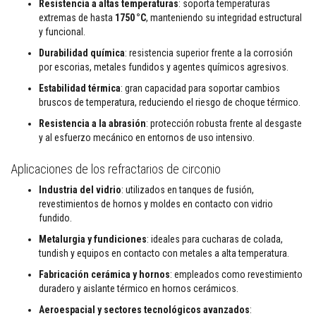
Resistencia a altas temperaturas
: soporta temperaturas
e
extremas de hasta
1750 °C
, manteniendo su integridad estructural
s
p
y funcional.
a
Durabilidad química
: resistencia superior frente a la corrosión
r
a
por escorias, metales fundidos y agentes químicos agresivos.
e
s
Estabilidad térmica
: gran capacidad para soportar cambios
t
bruscos de temperatura, reduciendo el riesgo de choque térmico.
u
f
Resistencia a la abrasión
: protección robusta frente al desgaste
a
y al esfuerzo mecánico en entornos de uso intensivo.
s
y
Aplicaciones de los refractarios de circonio
c
h
i
Industria del vidrio
: utilizados en tanques de fusión,
m
revestimientos de hornos y moldes en contacto con vidrio
e
fundido.
n
e
Metalurgia y fundiciones
: ideales para cucharas de colada,
a
tundish y equipos en contacto con metales a alta temperatura.
s
Fabricación cerámica y hornos
: empleados como revestimiento
P
duradero y aislante térmico en hornos cerámicos.
i
n
Aeroespacial y sectores tecnológicos avanzados
: