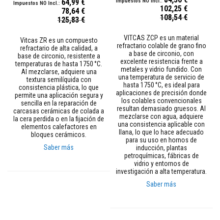
t
64,99 €
102,25 €
o
78,64 €
Precio
s
108,54 €
Precio
125,83 €
especial
especial
S
VITCAS ZCP es un material
Vitcas ZR es un compuesto
e
refractario colable de grano fino
refractario de alta calidad, a
l
a base de circonio, con
base de circonio, resistente a
l
excelente resistencia frente a
temperaturas de hasta 1750 °C.
a
metales y vidrio fundido. Con
Al mezclarse, adquiere una
d
una temperatura de servicio de
textura semilíquida con
o
hasta 1750 °C, es ideal para
consistencia plástica, lo que
r
aplicaciones de precisión donde
permite una aplicación segura y
e
los colables convencionales
sencilla en la reparación de
s
resultan demasiado gruesos. Al
carcasas cerámicas de colada a
r
mezclarse con agua, adquiere
la cera perdida o en la fijación de
e
una consistencia aplicable con
elementos calefactores en
s
llana, lo que lo hace adecuado
bloques cerámicos.
i
para su uso en hornos de
s
Saber más
inducción, plantas
t
petroquímicas, fábricas de
e
vidrio y entornos de
n
investigación a alta temperatura.
t
e
Saber más
s
a
a
l