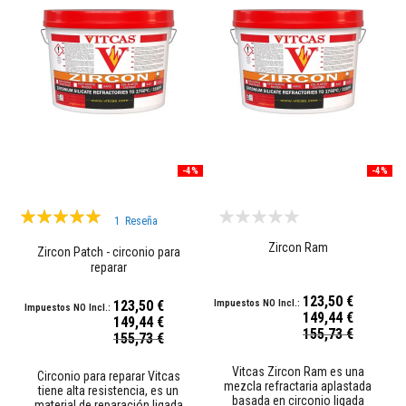
t
a
s
t
e
m
p
e
r
a
t
u
-4%
-4%
r
a
s
Valoración:
1
Reseña
100%
A
Zircon Ram
Zircon Patch - circonio para
d
reparar
h
e
s
123,50 €
123,50 €
i
149,44 €
149,44 €
v
Precio
155,73 €
Precio
155,73 €
o
especial
especial
s
p
Vitcas Zircon Ram es una
Circonio para reparar Vitcas
a
mezcla refractaria aplastada
tiene alta resistencia, es un
r
basada en circonio ligada
material de reparación ligada