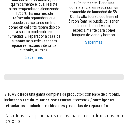
a
químicamente. Tiene una
químicamente el cual resiste
a
consistencia simiesca con un
altas temperaturas alcanzando
z
contenido de humedad de 5%.
1750°C. Es una mezcla
u
Con la alta fuerza que tiene el
refractaria reparadora que
l
Zircon Ram se puede utilizar en
puede usarse tanto en frio
e
la industria del vidrio,
como en caliente repara debido
j
especialmente para poner
a su alto contenido en
o
tanques de vidrio y hornos.
humedad. El reparador a base de
s
circonio se puede usar para
Saber más
y
reparar refractarios de sílice,
l
circonio, alúmina.
e
c
Saber más
h
a
d
a
s
L
VITCAS ofrece una gama completa de productos con base de circonio,
i
m
incluyendo
recubrimientos protectores
, concretos /
hormigones
p
refractarios
, productos
moldeables y masillas de reparación
.
i
a
Características principales de los materiales refractarios con
d
circonio
o
r