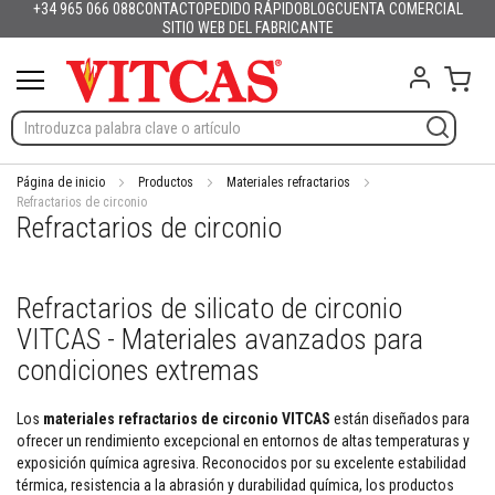
+34 965 066 088
CONTACTO
PEDIDO RÁPIDO
BLOG
CUENTA COMERCIAL
Productos
Español
English (UK)
France
Deutschland
Italia
Portugal
Nederland
Sverige
Danmark
Norge
Suomi
Lietuva
Latvija
Eesti
Česko
Slovensko
Magyarország
România
България
Ελλάδα
Ir
SITIO WEB DEL FABRICANTE
Slovenija
Hrvatska
Polska
English (US)
al
M
contenido
Mi c
a
t
e
r
i
a
Página de inicio
Productos
Materiales refractarios
l
Refractarios de circonio
Refractarios de circonio
e
s
r
e
Refractarios de silicato de circonio
f
r
VITCAS - Materiales avanzados para
a
c
condiciones extremas
t
a
Los
materiales refractarios de circonio VITCAS
están diseñados para
r
ofrecer un rendimiento excepcional en entornos de altas temperaturas y
i
o
exposición química agresiva. Reconocidos por su excelente estabilidad
s
térmica, resistencia a la abrasión y durabilidad química, los productos