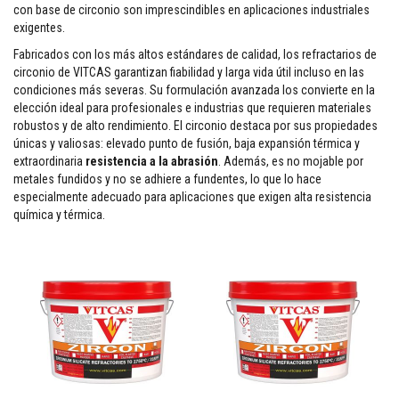
con base de circonio son imprescindibles en aplicaciones industriales
M
exigentes.
a
s
Fabricados con los más altos estándares de calidad, los refractarios de
i
circonio de VITCAS garantizan fiabilidad y larga vida útil incluso en las
l
condiciones más severas. Su formulación avanzada los convierte en la
l
elección ideal para profesionales e industrias que requieren materiales
a
s
robustos y de alto rendimiento. El circonio destaca por sus propiedades
r
únicas y valiosas: elevado punto de fusión, baja expansión térmica y
e
extraordinaria
resistencia a la abrasión
. Además, es no mojable por
f
metales fundidos y no se adhiere a fundentes, lo que lo hace
r
a
especialmente adecuado para aplicaciones que exigen alta resistencia
c
química y térmica.
t
a
r
i
a
s
S
i
s
t
e
m