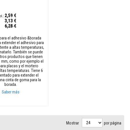
2,59 €
3,13 €
6,28 €
 para el adhesivo &borada
a extender el adhesivo para
tente a altas temperaturas,
ematarlo. También se puede
otros productos que tienen
3 mm, como por ejemplo el
ara placas y el mortero
altas temperaturas. Tiene 6
entado para extender el
una cinta de goma para la
borada.
Saber más
rito
Mostrar
por página