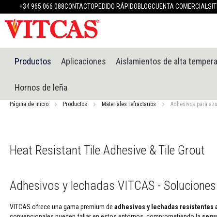
Productos
+34 965 066 088
CONTACTO
PEDIDO RÁPIDO
BLOG
CUENTA COMERCIAL
SI
Materiales
refractarios
Masillas
refractarias
Sistema
Productos
Aplicaciones
Aislamientos de alta temper
de
enlucido
Hornos de leña
resistente
al
Página de inicio
Productos
Materiales refractarios
Adhesivos para azu
calor
Morteros
refractarios
y
Heat Resistant Tile Adhesive & Tile Grout
cementos
Selladores
resistentes
Adhesivos y lechadas VITCAS - Soluciones
a
altas
temperaturas
VITCAS ofrece una gama premium de
adhesivos y lechadas resistentes a
convencionales pueden fallar en estos entornos, comprometiendo la
segur