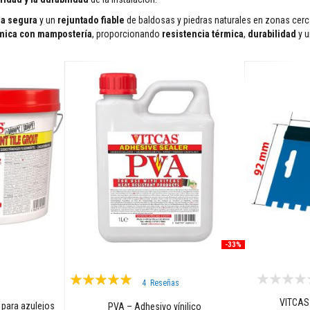
a segura
y un
rejuntado fiable
de baldosas y piedras naturales en zonas cer
mica con mampostería
, proporcionando
resistencia térmica
,
durabilidad
y 
-33%
Valoración:
4
Reseñas
95%
VITCAS 
 para azulejos
PVA – Adhesivo vínilico