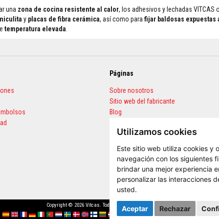
ar una
zona de cocina resistente al calor
, los adhesivos y lechadas VITCAS 
miculita
y
placas de fibra cerámica
, así como para
fijar baldosas expuestas 
de
temperatura elevada
.
Páginas
iones
Sobre nosotros
Sitio web del fabricante
eembolsos
Blog
dad
Preguntas frecuentes
Utilizamos cookies
Calculadora de cantidades
Este sitio web utiliza cookies y
navegación con los siguientes f
brindar una mejor experiencia en
personalizar las interacciones 
usted
.
Copyright © 2026 Vitcas. Todos los derechos reservados.
Aceptar
Rechazar
Conf
Español
English (UK)
France
Deutschland
Italia
Portugal
Nederland
Sverige
Danmark
Norge
Suomi
Lietuva
Latvija
Eesti
Česko
Slovensko
Magyarország
România
България
Ελλάδα
Slovenija
Hrvatska
Polska
Engli