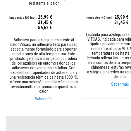
resistente al calor
y
dinteles
25,99 €
25,99 €
Adhesivos
31,45 €
31,45 €
resistentes
Precio
56,62 €
al
especial
Lechada para azulejos resis
calor
VITCAS. Indicada para reju
Adhesivo para azulejos resistente al
fijados previamente con
calor Vitcas, un adhesivo listo para usar,
Refractarios
resistente al calor VITC
especialmente formulado para soportar
de
temperaturas de hasta 
condiciones de alta temperatura. Este
circonio
lechada rellena las juntas 
producto garantiza una fijación duradera
en entornos de alta temp
de los azulejos en entornos donde los
Revestimientos
chimeneas, estufas rev
adhesivos convencionales fallan. Con
refractarios
azulejos o paredes traser
excelentes propiedades de adherencia y
de leña.
una resistencia térmica de hasta 1000 °C,
Materiales
ofrece una solución sencilla y fiable para
Saber más
resistentes
revestimientos cerámicos expuestos al
calor.
a
los
Añadir al carrito
Saber más
ácidos
Hormigones
Añadir al carrito
refractarios
Refractarios