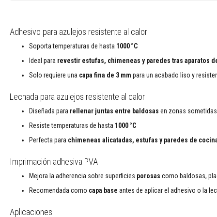
moldeables
plásticos
Compuestos
Adhesivo para azulejos resistente al calor
reparadores
Soporta temperaturas de hasta
1000 °C
refractarios
Ideal para
revestir estufas, chimeneas y paredes tras aparatos d
Ladrillos
refractarios
Solo requiere una
capa fina de 3 mm
para un acabado liso y resiste
Ladrillos
aislantes
Lechada para azulejos resistente al calor
refractarios
Diseñada para
rellenar juntas entre baldosas
en zonas sometidas 
Ladrillos
refractario
Resiste temperaturas de hasta
1000 °C
de
Perfecta para
chimeneas alicatadas, estufas y paredes de cocin
repuesto
Ladrillos
Imprimación adhesiva PVA
refractarios
Mejora la adherencia sobre superficies
porosas
como baldosas, plac
de
colores
Recomendada como
capa base
antes de aplicar el adhesivo o la l
Ladrillos
Aplicaciones
refractarios