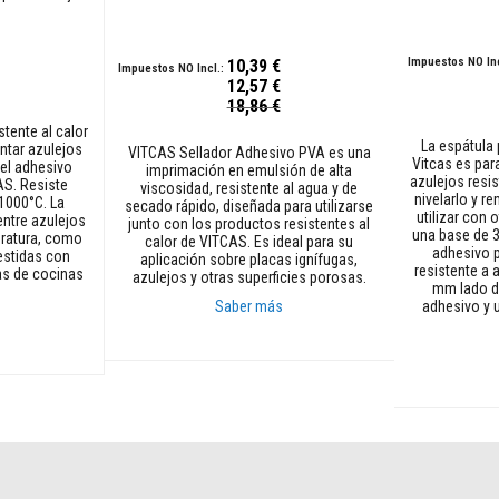
10,39 €
12,57 €
Precio
Precio
18,86 €
especial
especial
tente al calor
La espátula
ntar azulejos
VITCAS Sellador Adhesivo PVA es una
Vitcas es par
 el adhesivo
imprimación en emulsión de alta
azulejos resis
AS. Resiste
viscosidad, resistente al agua y de
nivelarlo y r
1000°C. La
secado rápido, diseñada para utilizarse
utilizar con 
entre azulejos
junto con los productos resistentes al
una base de 
eratura, como
calor de VITCAS. Es ideal para su
adhesivo p
estidas con
aplicación sobre placas ignífugas,
resistente a 
as de cocinas
azulejos y otras superficies porosas.
mm lado d
Saber más
adhesivo y 
Añadir al carrito
Añadir al car