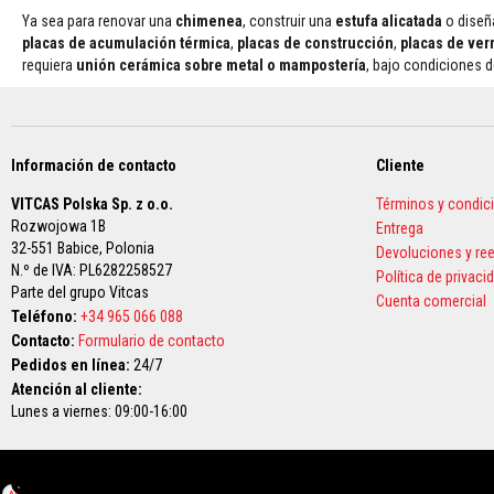
y
Ya sea para renovar una
chimenea
, construir una
estufa alicatada
o diseñ
antácidos
placas de acumulación térmica
,
placas de construcción
,
placas de ver
Textiles
requiera
unión cerámica sobre metal o mampostería
, bajo condiciones 
resistentes
a
altas
temperaturas
Información de contacto
Cliente
Cuerdas
térmicas
VITCAS Polska Sp. z o.o.
Términos y condic
resistentes
Rozwojowa 1B
Entrega
al
32-551 Babice,
Polonia
Devoluciones y r
fuego
N.º de IVA: PL6282258527
Política de privaci
Parte del grupo Vitcas
Cintas
Cuenta comercial
aislantes
Teléfono:
+34 965 066 088
térmicas
Contacto:
Formulario de contacto
Pedidos en línea:
24/7
Chaquetas
Atención al cliente:
de
Lunes a viernes: 09:00-16:00
aislamiento
Fundas
térmicas
para
AI