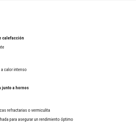
e calefacción
nte
a calor intenso
a junto a hornos
as refractarias o vermiculita
echada para asegurar un rendimiento óptimo