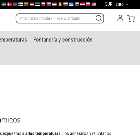
Moneda
EUR - euro
d
gal
derland
Sverige
Danmark
Norge
Suomi
Lietuva
Latvija
Eesti
Česko
Slovensko
Magyarország
România
България
Ελλάδα
Slovenija
Hrvatska
Polska
English (US)
Mi 
temperaturas
Fontanería y construcción
rámicos
es expuestas a
altas temperaturas
. Los adhesivos y rejuntados