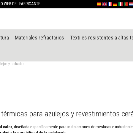
Ir
TIO WEB DEL FABRICANTE
Español
English (UK)
France
Deutschlan
Italia
Portu
Ne
al
contenido
atura
Materiales refractarios
Textiles resistentes a altas 
lejos y lechadas
 térmicas para azulejos y revestimientos ce
l calor
, diseñada específicamente para instalaciones domésticas e industrial
idad y la durabilidad
de la instalación.