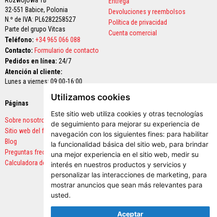
Rozwojowa 1B
Entrega
i
32-551 Babice,
Polonia
o
Devoluciones y reembolsos
s
N.º de IVA: PL6282258527
Política de privacidad
Parte del grupo Vitcas
Cuenta comercial
L
Teléfono:
+34 965 066 088
a
Contacto:
Formulario de contacto
d
r
Pedidos en línea:
24/7
i
Atención al cliente:
l
Lunes a viernes: 09:00-16:00
l
o
Utilizamos cookies
s
Páginas
Pagos seguros
r
Este sitio web utiliza cookies y otras tecnologías
e
Sobre nosotros
f
de seguimiento para mejorar su experiencia de
r
Sitio web del fabricante
navegación con los siguientes fines:
para habilitar
a
Blog
la funcionalidad básica del sitio web
,
para brindar
c
Preguntas frecuentes
t
una mejor experiencia en el sitio web
,
medir su
a
Calculadora de cantidades
interés en nuestros productos y servicios y
r
personalizar las interacciones de marketing
,
para
i
o
mostrar anuncios que sean más relevantes para
d
usted
.
e
r
Aceptar
e