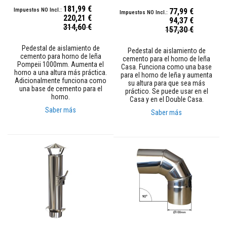
t
181,99 €
a
77,99 €
220,21 €
s
94,37 €
Precio
314,60 €
t
Precio
157,30 €
especial
e
especial
m
Pedestal de aislamiento de
Pedestal de aislamiento de
p
cemento para horno de leña
cemento para el horno de leña
e
Pompeii 1000mm. Aumenta el
Casa. Funciona como una base
r
horno a una altura más práctica.
para el horno de leña y aumenta
a
Adicionalmente funciona como
su altura para que sea más
t
una base de cemento para el
práctico. Se puede usar en el
u
horno.
Casa y en el Double Casa.
r
a
Saber más
Saber más
s
A
d
h
e
s
i
v
o
s
p
a
r