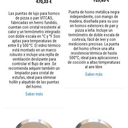
125,83 €
Precio
470,33 €
t
especial
especial
i
m
Puerta de horno metálica negra
Las puertas de lujo para hornos
i
independiente, con mango de
de pizza o pan VITCAS,
e
madera, diseñada para su uso
fabricadas en hierro fundido,
n
en hornos exteriores de pan y
cuentan con cristal resistente al
t
pizza a leña. Incluye un
calor y un termómetro integrado
o
termómetro de doble escala de
con doble escala en °C y °F. Son
s
cortesía, fácil de leer y con
aptas para temperaturas de
r
mediciones precisas. La puerta
entre 0 y 500 °C. El vidrio térmico
e
del horno ofrece una alta
está montado en un marco
f
resistencia térmica de hasta
robusto e incluye una rejilla de
r
500°C, ideal para aplicaciones
ventilación deslizante para
a
de cocción a altas temperaturas
controlar el flujo de aire. Se
c
al aire libre.
recomienda adquirir también un
t
limpiador para cristal de
Saber más
a
estufas, ideal para eliminar
r
hollín y alquitrán de las puertas
i
del horno.
o
s
Saber más
M
a
t
e
r
i