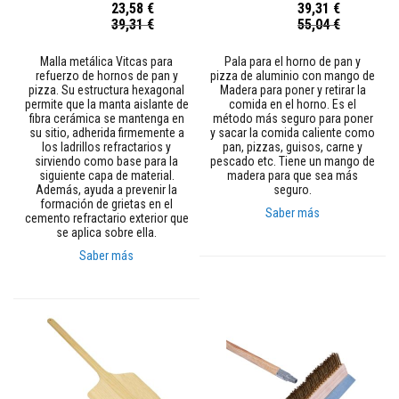
23,58 €
39,31 €
a
Precio
Precio
39,31 €
55,04 €
d
especial
especial
e
e
Malla metálica Vitcas para
Pala para el horno de pan y
n
refuerzo de hornos de pan y
pizza de aluminio con mango de
l
pizza. Su estructura hexagonal
Madera para poner y retirar la
u
permite que la manta aislante de
comida en el horno. Es el
c
fibra cerámica se mantenga en
método más seguro para poner
i
su sitio, adherida firmemente a
y sacar la comida caliente como
d
los ladrillos refractarios y
pan, pizzas, guisos, carne y
o
sirviendo como base para la
pescado etc. Tiene un mango de
r
siguiente capa de material.
madera para que sea más
e
Además, ayuda a prevenir la
seguro.
s
formación de grietas en el
i
Saber más
cemento refractario exterior que
s
se aplica sobre ella.
t
e
Saber más
n
t
e
a
l
c
a
l
o
r