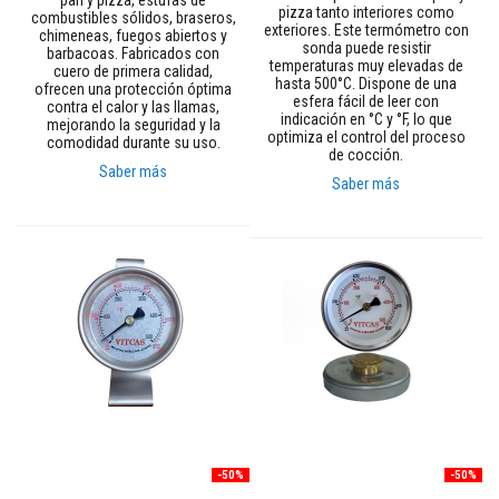
pan y pizza, estufas de
ó
pizza tanto interiores como
combustibles sólidos, braseros,
n
exteriores. Este termómetro con
chimeneas, fuegos abiertos y
d
sonda puede resistir
barbacoas. Fabricados con
e
temperaturas muy elevadas de
cuero de primera calidad,
c
hasta 500°C. Dispone de una
ofrecen una protección óptima
a
esfera fácil de leer con
contra el calor y las llamas,
l
indicación en °C y °F, lo que
mejorando la seguridad y la
o
optimiza el control del proceso
comodidad durante su uso.
r
de cocción.
Saber más
Saber más
H
o
g
a
r
e
s
y
d
i
n
t
e
l
e
s
-50%
-50%
A