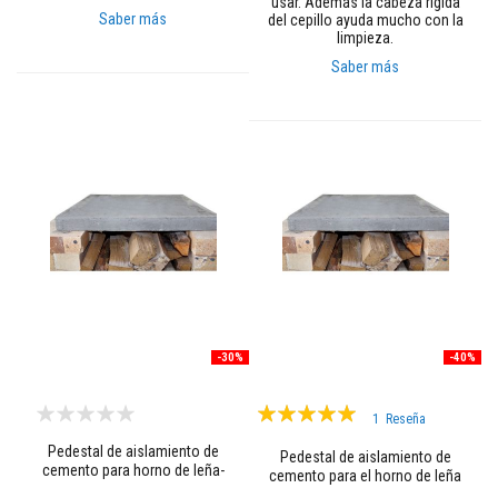
t
usar. Además la cabeza rígida
o
Saber más
del cepillo ayuda mucho con la
s
limpieza.
Saber más
S
e
l
l
a
d
o
r
e
s
r
e
s
i
s
t
-30%
-40%
e
n
t
Valoración:
e
1
Reseña
s
100%
a
Pedestal de aislamiento de
Pedestal de aislamiento de
a
cemento para horno de leña-
cemento para el horno de leña
l
1000mm