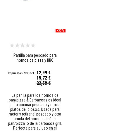
m
p
u
e
s
t
o
-33%
s
r
e
p
a
Parrilla para pescado para
r
hornos de pizza y BBQ
a
d
o
12,99 €
r
15,72 €
e
Precio
23,58 €
s
especial
r
e
La parilla para los hornos de
f
pan/pizza & Barbacoas es ideal
r
para cocinar pescado y otros
a
platos deliciosos. Usada para
c
meter y retirar el pescado y otra
t
comida del horno de leña de
a
pan/pizza o de la barbacoa grill.
r
Perfecta para su uso en el