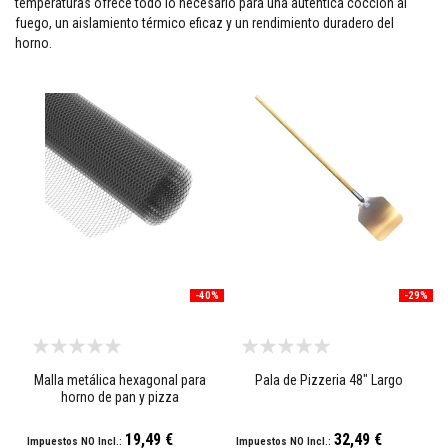
temperaturas ofrece todo lo necesario para una auténtica cocción al
fuego, un aislamiento térmico eficaz y un rendimiento duradero del
M
a
horno.
s
i
l
l
a
s
r
e
f
r
a
c
t
a
r
i
-40%
-29%
a
s
S
Malla metálica hexagonal para
Pala de Pizzeria 48" Largo
i
s
horno de pan y pizza
t
e
19,49 €
32,49 €
m