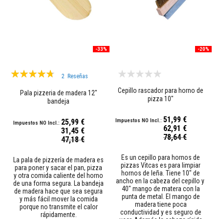
M
o
r
t
e
-33%
-20%
r
o
Valoración:
s
2
Reseñas
r
90%
e
Cepillo rascador para horno de
Pala pizzeria de madera 12"
f
pizza 10"
bandeja
r
a
c
51,99 €
25,99 €
t
62,91 €
31,45 €
a
Precio
78,64 €
Precio
47,18 €
r
especial
especial
i
o
Es un cepillo para hornos de
La pala de pizzería de madera es
s
pizzas Vitcas es para limpiar
para poner y sacar el pan, pizza
y
hornos de leña. Tiene 10" de
y otra comida caliente del horno
c
ancho en la cabeza del cepillo y
de una forma segura. La bandeja
e
40" mango de matera con la
de madera hace que sea segura
m
punta de metal. El mango de
y más fácil mover la comida
e
madera tiene poca
porque no transmite el calor
n
conductividad y es seguro de
rápidamente.