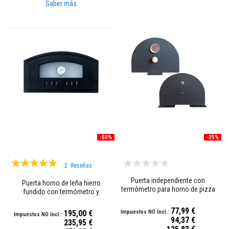
R
Saber más
e
f
r
a
c
t
a
r
i
o
s
d
e
c
i
r
-50%
-25%
c
o
n
Valoración:
i
2
Reseñas
o
97%
Puerta independiente con
Puerta horno de leña hierro
termómetro para horno de pizza
R
fundido con termómetro y
a leña
e
cristal térmico
v
77,99 €
195,00 €
e
94,37 €
235,95 €
s
Precio