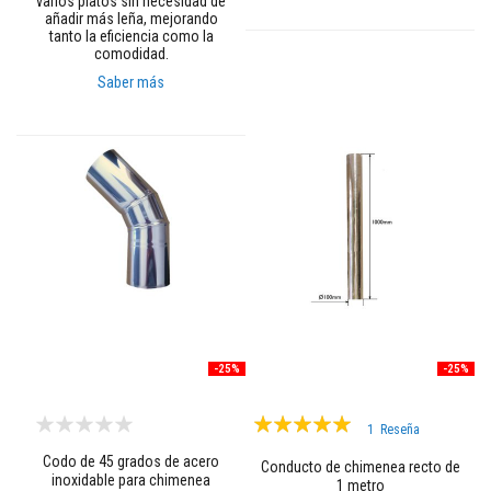
varios platos sin necesidad de
e
añadir más leña, mejorando
s
tanto la eficiencia como la
p
comodidad.
a
Saber más
r
a
e
s
t
u
f
a
s
y
c
h
i
m
e
n
e
-25%
-25%
a
s
Valoración:
1
Reseña
P
100%
i
Codo de 45 grados de acero
Conducto de chimenea recto de
n
inoxidable para chimenea
1 metro