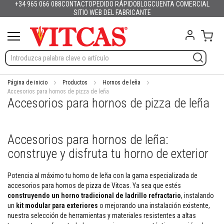
+34 965 066 088
CONTACTO
PEDIDO RÁPIDO
BLOG
CUENTA COMERCIAL
Productos
Español
English (UK)
France
Deutschland
Italia
Portugal
Nederland
Sverige
Danmark
Norge
Suomi
Lietuva
Latvija
Eesti
Česko
Slovensko
Magyarország
România
България
Ελλάδα
Ir
SITIO WEB DEL FABRICANTE
Slovenija
Hrvatska
Polska
English (US)
al
M
contenido
Mi c
a
t
e
r
i
a
Página de inicio
Productos
Hornos de leña
l
Accesorios para hornos de pizza de leña
Accesorios para hornos de pizza de leña
e
s
r
e
Accesorios para hornos de leña:
f
r
construye y disfruta tu horno de exterior
a
c
t
Potencia al máximo tu horno de leña con la gama especializada de
a
accesorios para hornos de pizza de Vitcas. Ya sea que estés
r
construyendo un
horno tradicional de ladrillo refractario
, instalando
i
un
kit modular para exteriores
o mejorando una instalación existente,
o
nuestra selección de herramientas y materiales resistentes a altas
s