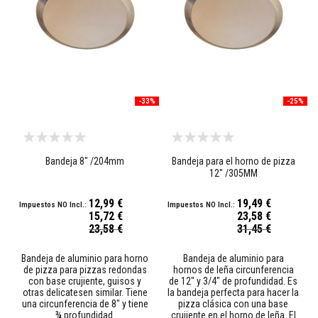
a
l
e
s
r
e
s
i
s
-33%
-25%
t
e
n
t
e
Bandeja 8" /204mm
Bandeja para el horno de pizza
s
12" /305MM
a
l
o
12,99 €
19,49 €
s
15,72 €
23,58 €
á
Precio
Precio
23,58 €
31,45 €
c
especial
especial
i
d
Bandeja de aluminio para horno
Bandeja de aluminio para
o
de pizza para pizzas redondas
hornos de leña circunferencia
s
con base crujiente, guisos y
de 12" y 3/4" de profundidad. Es
otras delicatesen similar. Tiene
la bandeja perfecta para hacer la
una circunferencia de 8" y tiene
pizza clásica con una base
H
¾ profundidad.
crujiente en el horno de leña. El
o