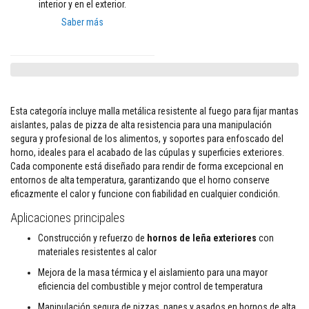
i
interior y en el exterior.
o
Saber más
s
L
a
d
r
i
Esta categoría incluye malla metálica resistente al fuego para fijar mantas
l
aislantes, palas de pizza de alta resistencia para una manipulación
l
o
segura y profesional de los alimentos, y soportes para enfoscado del
s
horno, ideales para el acabado de las cúpulas y superficies exteriores.
r
Cada componente está diseñado para rendir de forma excepcional en
e
entornos de alta temperatura, garantizando que el horno conserve
f
eficazmente el calor y funcione con fiabilidad en cualquier condición.
r
a
Aplicaciones principales
c
t
Construcción y refuerzo de
hornos de leña exteriores
con
a
materiales resistentes al calor
r
Mejora de la masa térmica y el aislamiento para una mayor
i
eficiencia del combustible y mejor control de temperatura
o
s
Manipulación segura de pizzas, panes y asados en hornos de alta