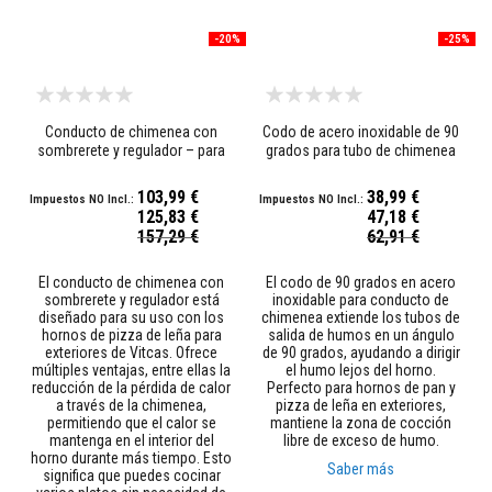
a
a
-20%
-25%
z
u
l
e
j
Conducto de chimenea con
Codo de acero inoxidable de 90
o
s
sombrerete y regulador – para
grados para tubo de chimenea
y
hornos de leña
l
103,99 €
38,99 €
e
125,83 €
47,18 €
c
Precio
Precio
157,29 €
62,91 €
h
especial
especial
a
d
El conducto de chimenea con
El codo de 90 grados en acero
a
sombrerete y regulador está
inoxidable para conducto de
s
diseñado para su uso con los
chimenea extiende los tubos de
hornos de pizza de leña para
salida de humos en un ángulo
L
exteriores de Vitcas. Ofrece
de 90 grados, ayudando a dirigir
i
múltiples ventajas, entre ellas la
el humo lejos del horno.
m
reducción de la pérdida de calor
Perfecto para hornos de pan y
p
a través de la chimenea,
pizza de leña en exteriores,
i
permitiendo que el calor se
mantiene la zona de cocción
a
mantenga en el interior del
libre de exceso de humo.
d
horno durante más tiempo. Esto
Saber más
o
significa que puedes cocinar
r