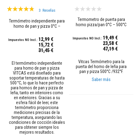
d
Valoración:
h
3
Reseñas
e
91%
s
Termometro de puerta para
Termómetro independiente para
i
horno pizza/pan 0°C – 500°C
horno de pan y pizza 0°C –
v
500°C
o
19,49 €
s
12,99 €
23,58 €
r
15,72 €
Precio
e
47,19 €
Precio
31,45 €
especial
s
especial
i
Vitcas Termómetro para la
s
El termómetro independiente
puerta del horno de leña para
t
para horno de pan y pizza
pan y pizza 500°C /932°F.
e
VITCAS está diseñado para
n
soportar temperaturas de hasta
Saber más
t
500 °C, lo que lo hace perfecto
e
para hornos de pan y pizza de
s
leña, tanto en interiores como
a
en exteriores. Gracias a su
l
esfera fácil de leer, este
c
termómetro proporciona
a
mediciones precisas de la
l
temperatura, asegurando las
condiciones de cocción ideales
o
r
para obtener siempre los
mejores resultados.