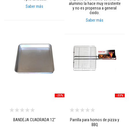
aluminio la hace muy resistente
r
Saber más
y no es propensa a general
m
óxido.
i
g
Saber más
o
n
e
s
r
e
f
r
a
c
t
a
r
i
o
s
-25%
-33%
R
e
f
r
BANDEJA CUADRADA 12"
Parrilla para hornos de pizza y
a
c
BBQ