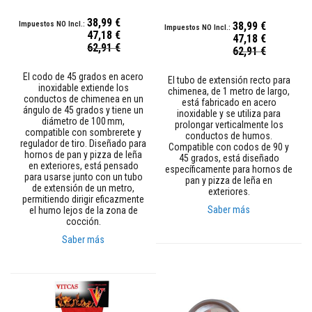
t
u
38,99 €
r
38,99 €
a
47,18 €
47,18 €
Precio
s
62,91 €
Precio
62,91 €
especial
r
especial
e
El codo de 45 grados en acero
s
El tubo de extensión recto para
inoxidable extiende los
i
chimenea, de 1 metro de largo,
conductos de chimenea en un
s
está fabricado en acero
ángulo de 45 grados y tiene un
t
inoxidable y se utiliza para
diámetro de 100 mm,
e
prolongar verticalmente los
compatible con sombrerete y
n
conductos de humos.
regulador de tiro. Diseñado para
t
Compatible con codos de 90 y
hornos de pan y pizza de leña
e
45 grados, está diseñado
en exteriores, está pensado
s
específicamente para hornos de
para usarse junto con un tubo
a
pan y pizza de leña en
de extensión de un metro,
a
exteriores.
permitiendo dirigir eficazmente
l
Saber más
el humo lejos de la zona de
t
cocción.
a
s
Saber más
t
e
m
p
e
r