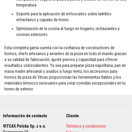
temperatura
L
a
Soporte para la aplicación de enfoscados sobre ladrillos
d
refractarios y cúpulas de horno
r
i
Optimización de la cocina al fuego en hogares, restaurantes y
l
cocinas exteriores
l
o
s
Esta completa gama cuenta con la confianza de constructores de
a
hornos, chefs artesanos y amantes de la pizza en todo el mundo gracias
i
s
a su calidad de fabricación, ajuste preciso y capacidad para ofrecer
l
resultados sobresalientes. Ya sea para preparar pizza napolitana, pan de
a
masa madre artesanal o asados a fuego lento, los accesorios para
n
hornos de pizza de Vitcas proporcionan las herramientas fiables y los
t
e
materiales térmicos necesarios para crear comidas excepcionales en tu
s
horno de exterior.
r
e
f
r
a
c
Información de contacto
Cliente
t
a
VITCAS Polska Sp. z o.o.
Términos y condiciones
r