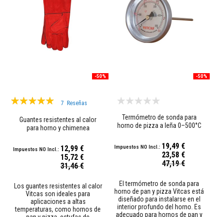
a
t
u
r
a
s
M
a
t
-50%
-50%
e
r
i
Valoración:
a
7
Reseñas
100%
l
Termómetro de sonda para
e
Guantes resistentes al calor
horno de pizza a leña 0–500°C
s
para horno y chimenea
d
e
19,49 €
12,99 €
a
23,58 €
15,72 €
c
Precio
47,19 €
Precio
u
31,46 €
especial
especial
m
u
El termómetro de sonda para
Los guantes resistentes al calor
l
horno de pan y pizza Vitcas está
Vitcas son ideales para
a
diseñado para instalarse en el
aplicaciones a altas
c
interior profundo del horno. Es
temperaturas, como hornos de
i
adecuado para hornos de pan y