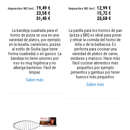
t
a
19,49 €
12,99 €
r
23,58 €
15,72 €
i
Precio
Precio
31,45 €
23,58 €
o
especial
especial
s
m
La bandeja cuadrada para el
La parilla para los hornos de pan
o
horno de pizza se usa en una
/pizza y BBQ es ideal para poner
l
variedad de platos, por ejemplo
y retirar la comida del horno de
d
en la lasaña, canelones, pizzas
leña o de la barbacoa. Es
e
al estilo de Sicilia (que tiene
perfecta para cocinar una
a
forma cuadrada) o en guisos. La
variedad de platos de carne,
b
bandeja no tiene uniones por
verduras y marisco. Hace más
l
eso es muy higiénica y no
fácil cocinar alimentos más
e
alberga bacterias. Fácil de
pequeños por ejemplo
s
limpiar.
pimientos y gambas por tener
p
huecos más pequeños.
l
Saber más
á
Saber más
s
t
i
c
o
s
C
o