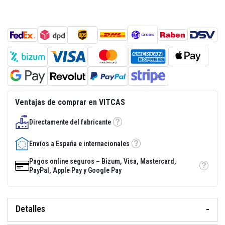
a
d
e
e
n
l
u
c
i
d
o
r
Ventajas de comprar en VITCAS
e
s
i
Directamente del fabricante
Tooltip
s
t
e
Envíos a España e internacionales
Tooltip
n
t
Pagos online seguros – Bizum, Visa, Mastercard,
e
Tooltip
PayPal, Apple Pay y Google Pay
a
l
c
a
l
Detalles
o
r