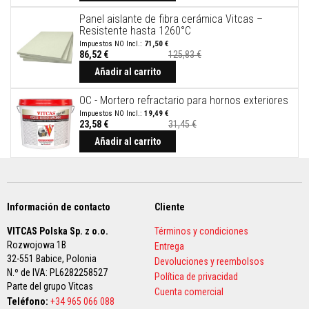
a
a
Panel aislante de fibra cerámica Vitcas –
z
Resistente hasta 1260°C
u
71,50 €
l
86,52 €
125,83 €
e
Añadir al carrito
j
o
s
OC - Mortero refractario para hornos exteriores
y
19,49 €
l
23,58 €
31,45 €
e
c
Añadir al carrito
h
a
d
a
s
Información de contacto
Cliente
L
i
VITCAS Polska Sp. z o.o.
Términos y condiciones
m
Rozwojowa 1B
Entrega
p
32-551 Babice,
Polonia
Devoluciones y reembolsos
i
N.º de IVA: PL6282258527
a
Política de privacidad
d
Parte del grupo Vitcas
Cuenta comercial
o
Teléfono:
+34 965 066 088
r