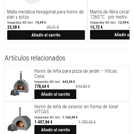
t
a
s
Malla metálica hexagonal para horno de
Manta de fibra cerámic
t
pan y pizza
1260 °C · por metro
e
19,49 €
12,99 €
m
23,58 €
39,31 €
15,72 €
25,
p
Precio
especial
Añadir al c
Añadir al carrito
e
r
a
t
u
Artículos relacionados
r
a
s
Horno de leña para pizza de jardín – Vitcas
Casa
A
643,50 €
d
778,64 €
943,80 €
h
Precio
especial
e
Añadir al carrito
s
i
Horno de leña de exterior en forma de túnel
v
VITCAS
o
s
1.163,50 €
1.407,84 €
1.730,30 €
p
Precio
a
especial
Añadir al carrito
r