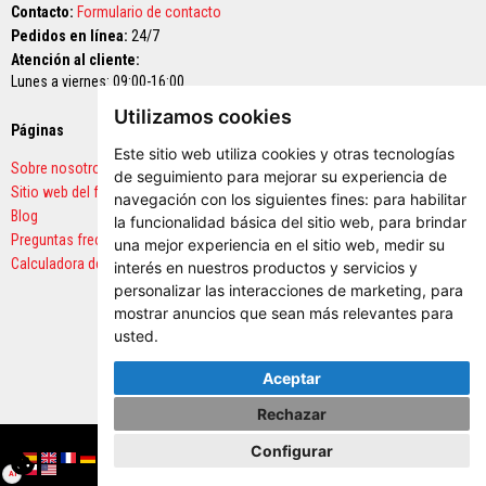
Contacto:
Formulario de contacto
e
s
Pedidos en línea:
24/7
p
Atención al cliente:
a
Lunes a viernes: 09:00-16:00
r
a
Utilizamos cookies
e
Páginas
Pagos seguros
s
t
Este sitio web utiliza cookies y otras tecnologías
Sobre nosotros
u
de seguimiento para mejorar su experiencia de
f
Sitio web del fabricante
navegación con los siguientes fines:
para habilitar
a
Blog
la funcionalidad básica del sitio web
,
para brindar
s
y
Preguntas frecuentes
una mejor experiencia en el sitio web
,
medir su
c
Calculadora de cantidades
interés en nuestros productos y servicios y
h
personalizar las interacciones de marketing
,
para
i
m
mostrar anuncios que sean más relevantes para
e
usted
.
n
e
Aceptar
a
s
Rechazar
P
Copyright © 2026 Vitcas. Todos los derechos reservados.
Configurar
i
Español
English (UK)
France
Deutschland
Italia
Portugal
Nederland
Sverige
Danmark
Norge
Suomi
Lietuva
Latvija
Eesti
Česko
Slovensko
Magyarország
România
България
Ελλάδα
Slovenija
Hrvatska
n
AI
Polska
English (US)