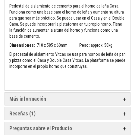
Pedestal de aislamiento de cemento para el horno de leña Casa.
M
Funciona como una base para el horno de leña y aumenta su altura
o
para que sea más práctico. Se puede usar en el Casa y en el Double
r
Casa. Se puede incorporar la plataforma en tu propio horno. Tiene
t
e
la función de aumentar la altura del horno y funciona como una
r
base de cemento.
o
s
Dimensiones:
710 x 585 x 60mm
Peso:
approx. 50kg
r
e
El pedestal de aislamiento Vitcas se usa para hornos de leña de pan
f
y pizza como el Casa y Double Casa Vitcas. La plataforma se puede
r
incorporar en el propio horno que construyas.
a
c
t
a
r
i
o
Más información
s
y
c
Reseñas
1
e
m
e
Preguntas sobre el Producto
n