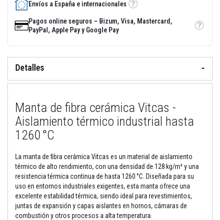
Envíos a España e internacionales
Tooltip
M
Pagos online seguros – Bizum, Visa, Mastercard,
o
Tooltip
PayPal, Apple Pay y Google Pay
r
t
e
r
o
Detalles
s
r
e
f
r
Manta de fibra cerámica Vitcas -
a
Aislamiento térmico industrial hasta
c
t
1260 °C
a
r
i
La manta de fibra cerámica Vitcas es un material de aislamiento
o
s
térmico de alto rendimiento, con una densidad de 128 kg/m³ y una
y
resistencia térmica continua de hasta 1260 °C. Diseñada para su
c
uso en entornos industriales exigentes, esta manta ofrece una
e
excelente estabilidad térmica, siendo ideal para revestimientos,
m
e
juntas de expansión y capas aislantes en hornos, cámaras de
n
combustión y otros procesos a alta temperatura.