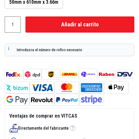
50mm x 610mm x 3.66m
a
d
e
e
Añadir al carrito
n
l
u
c
i
d
Introduzca el número de rollos necesario
o
r
e
s
i
s
t
e
n
t
e
a
l
Ventajas de comprar en VITCAS
c
a
l
Directamente del fabricante
Tooltip
o
r