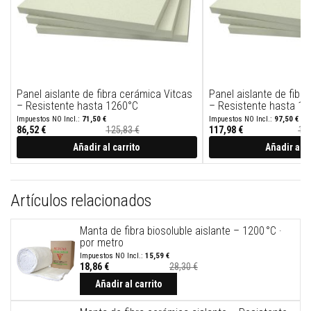
e
s
p
a
r
a
e
s
Panel aislante de fibra cerámica Vitcas
Panel aislante de fibr
t
– Resistente hasta 1260°C
– Resistente hasta 14
u
71,50 €
97,50 €
f
86,52 €
125,83 €
117,98 €
151
a
s
Añadir al carrito
Añadir al c
y
c
h
i
Artículos relacionados
m
e
n
Manta de fibra biosoluble aislante – 1200 °C ·
e
por metro
a
s
15,59 €
18,86 €
28,30 €
P
Añadir al carrito
i
n