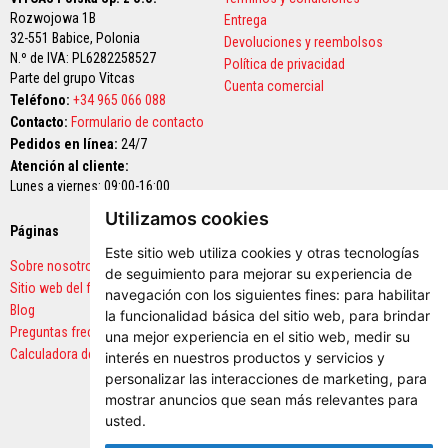
a
t
Rozwojowa 1B
Entrega
u
32-551 Babice,
Polonia
Devoluciones y reembolsos
r
N.º de IVA: PL6282258527
Política de privacidad
a
Parte del grupo Vitcas
s
Cuenta comercial
Teléfono:
+34 965 066 088
M
Contacto:
Formulario de contacto
a
Pedidos en línea:
24/7
t
e
Atención al cliente:
r
Lunes a viernes: 09:00-16:00
i
a
Utilizamos cookies
l
Páginas
Pagos seguros
e
Este sitio web utiliza cookies y otras tecnologías
s
Sobre nosotros
de seguimiento para mejorar su experiencia de
d
Sitio web del fabricante
e
navegación con los siguientes fines:
para habilitar
a
Blog
la funcionalidad básica del sitio web
,
para brindar
c
Preguntas frecuentes
una mejor experiencia en el sitio web
,
medir su
u
Calculadora de cantidades
m
interés en nuestros productos y servicios y
u
personalizar las interacciones de marketing
,
para
l
mostrar anuncios que sean más relevantes para
a
usted
.
c
i