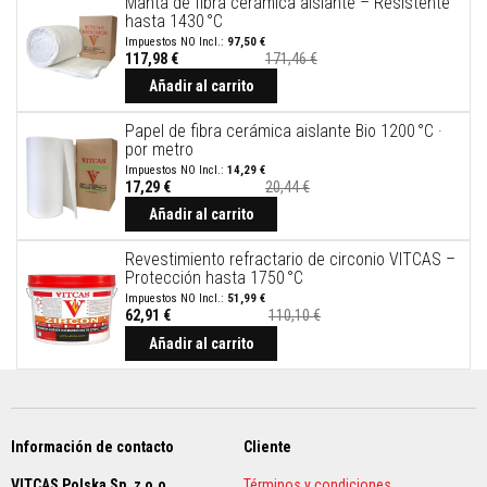
Manta de fibra cerámica aislante – Resistente
t
u
hasta 1430 °C
r
97,50 €
a
117,98 €
171,46 €
s
Añadir al carrito
r
e
s
Papel de fibra cerámica aislante Bio 1200 °C ·
i
por metro
s
14,29 €
t
17,29 €
20,44 €
e
n
Añadir al carrito
t
e
Revestimiento refractario de circonio VITCAS –
s
Protección hasta 1750 °C
a
a
51,99 €
l
62,91 €
110,10 €
Precio
t
especial
Añadir al carrito
a
s
t
e
m
p
Información de contacto
Cliente
e
r
VITCAS Polska Sp. z o.o.
Términos y condiciones