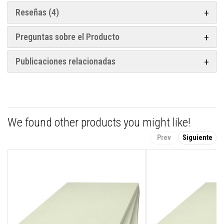
a
Reseñas
4
a
z
u
Preguntas sobre el Producto
l
e
j
Publicaciones relacionadas
o
s
y
l
e
c
h
a
We found other products you might like!
d
a
Prev
Siguiente
s
L
i
m
p
i
a
d
o
r