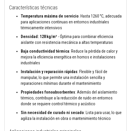
t
o
Características técnicas
s
Temperatura máxima de servicio
: Hasta 1260 °C, adecuada
S
para aplicaciones continuas en entornos industriales
e
térmicamente intensivos
l
l
Densidad: 128 kg/m³
- Óptima para combinar eficiencia
a
aislante con resistencia mecánica a altas temperaturas
d
o
Baja conductividad térmica
: Reduce la pérdida de calor y
r
mejora la eficiencia energética en hornos e instalaciones
e
s
industriales
r
e
Instalación y reparación rápidas
: Flexible y fácil de
s
manipular, lo que permite una instalación sencilla y
i
reparaciones mínimas durante el mantenimiento
s
t
Propiedades fonoabsorbentes
: Además del aislamiento
e
térmico, contribuye a la reducción de ruido en entornos
n
donde se requiere control térmico y acústico
t
e
Sin necesidad de curado ni secado
: Lista para usar, lo que
s
a
agiliza la instalación en obra o mantenimiento técnico
a
l