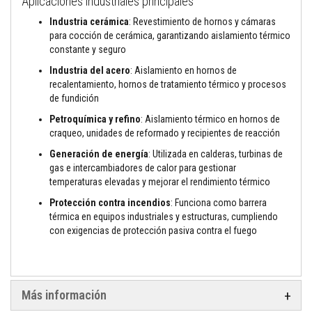
Aplicaciones industriales principales
t
a
Industria cerámica
: Revestimiento de hornos y cámaras
s
para cocción de cerámica, garantizando aislamiento térmico
t
e
constante y seguro
m
p
Industria del acero
: Aislamiento en hornos de
e
recalentamiento, hornos de tratamiento térmico y procesos
r
de fundición
a
t
Petroquímica y refino
: Aislamiento térmico en hornos de
u
craqueo, unidades de reformado y recipientes de reacción
r
a
Generación de energía
: Utilizada en calderas, turbinas de
s
gas e intercambiadores de calor para gestionar
temperaturas elevadas y mejorar el rendimiento térmico
A
d
Protección contra incendios
: Funciona como barrera
h
térmica en equipos industriales y estructuras, cumpliendo
e
s
con exigencias de protección pasiva contra el fuego
i
v
o
s
p
Más información
a
r