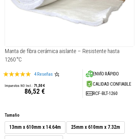
M
a
s
i
l
l
a
s
r
Skip
Manta de fibra cerámica aislante – Resistente hasta
e
to
f
1260 °C
the
r
a
beginning
c
Valoración:
ENVÍO RÁPIDO
4
Reseñas
of
t
the
98
100
% of
a
CALIDAD CONFIABLE
71,50 €
images
r
86,52 €
i
RCF-BLT-1260
gallery
a
s
S
Tamaño
i
s
13mm x 610mm x 14.64m
25mm x 610mm x 7.32m
t
e
m