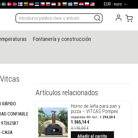
Moneda
EUR - euro
d
gal
derland
Sverige
Danmark
Norge
Suomi
Lietuva
Latvija
Eesti
Česko
Slovensko
Magyarország
România
България
Ελλάδα
Slovenija
Hrvatska
Polska
English (US)
Mi 
temperaturas
Fontanería y construcción
 Vitcas
Artículos relacionados
O RÁPIDO
Horno de leña para pan y
pizza – VITCAS Pompeii
DAD CONFIABLE
1.293,50 €
1.565,14 €
197262587
Precio
3.146,00 €
especial
N-CASA
Añadir al carrito