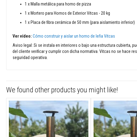
1 x Malla metálica para horno de pizza
temperatura
1 x Mortero para Hornos de Exterior Vitcas - 20 kg
Tiras
selladoras
1 x Placa de fibra cerámica de 50 mm (para aislamiento inferior)
de
cerámica
Ver vídeo:
Cómo construir y aislar un horno de leña Vitcas
Cintas
Aviso legal: Si se instala en interiores o bajo una estructura cubierta, 
de
del cliente verificar y cumplir con dicha normativa. Vitcas no se hace 
aislamiento
seguridad operativa.
eléctrico
Aislamiento
térmico
para
tubos
We found other products you might like!
y
colectores
de
escape
Aislamientos
de
alta