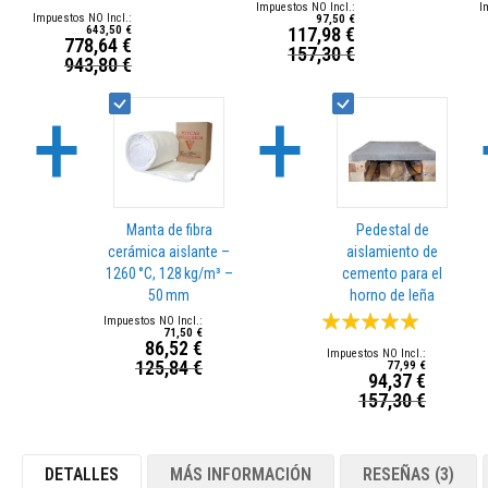
moldeables
100%
97,50 €
plásticos
643,50 €
117,98 €
778,64 €
157,30 €
Precio
P
Compuestos
943,80 €
Precio
especial
e
reparadores
especial
+
+
refractarios
Ladrillos
refractarios
Ladrillos
aislantes
refractarios
Manta de fibra
Pedestal de
cerámica aislante –
aislamiento de
Ladrillos
1260 °C, 128 kg/m³ –
cemento para el
refractario
50 mm
horno de leña
de
Valoración:
repuesto
71,50 €
86,52 €
100%
Ladrillos
125,84 €
Precio
77,99 €
refractarios
94,37 €
especial
157,30 €
de
Precio
colores
especial
Ladrillos
DETALLES
MÁS INFORMACIÓN
RESEÑAS
3
refractarios