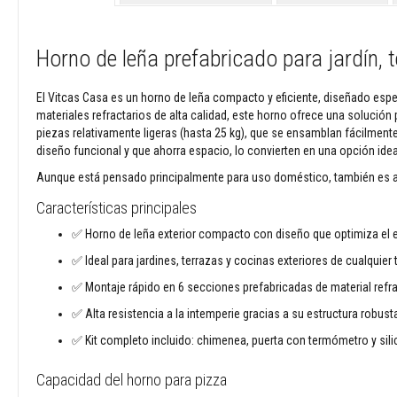
y
antácidos
Textiles
Horno de leña prefabricado para jardín, t
resistentes
a
El Vitcas Casa es un horno de leña compacto y eficiente, diseñado espe
altas
materiales refractarios de alta calidad, este horno ofrece una solución 
temperaturas
piezas relativamente ligeras (hasta 25 kg), que se ensamblan fácilmente 
Cuerdas
diseño funcional y que ahorra espacio, lo convierten en una opción ideal
térmicas
resistentes
Aunque está pensado principalmente para uso doméstico, también es 
al
Características principales
fuego
✅ Horno de leña exterior compacto con diseño que optimiza el 
Cintas
aislantes
✅ Ideal para jardines, terrazas y cocinas exteriores de cualquie
térmicas
✅ Montaje rápido en 6 secciones prefabricadas de material refra
Chaquetas
✅ Alta resistencia a la intemperie gracias a su estructura robust
de
aislamiento
✅ Kit completo incluido: chimenea, puerta con termómetro y silic
Fundas
Capacidad del horno para pizza
térmicas
para