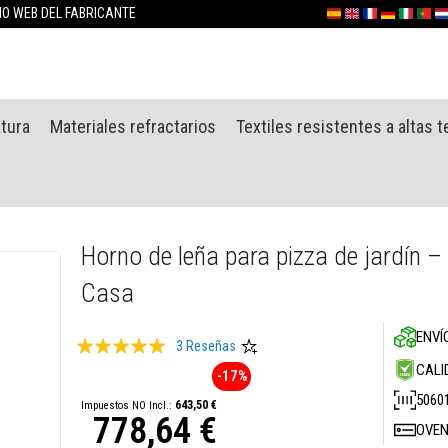
Ir
TIO WEB DEL FABRICANTE
Español
English (UK)
France
Deutschlan
Italia
Portu
Ne
al
contenido
atura
Materiales refractarios
Textiles resistentes a altas 
Horno de leña para pizza de jardín –
Casa
ENVÍ
Valoración:
3
Reseñas
100
100
CALI
% of
-17%
5060
643,50 €
778,64 €
OVE