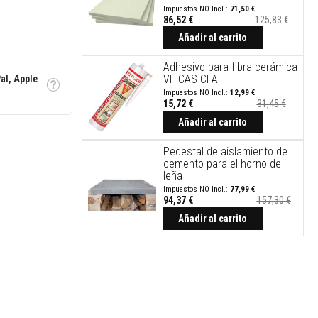
71,50 €
86,52 €
125,83 €
Añadir al carrito
Adhesivo para fibra cerámica
VITCAS CFA
al, Apple
Tooltip
12,99 €
15,72 €
31,45 €
Precio
especial
Añadir al carrito
Pedestal de aislamiento de
cemento para el horno de
leña
77,99 €
94,37 €
157,30 €
Precio
especial
Añadir al carrito