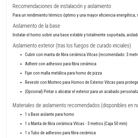
cuerdas
Recomendaciones de instalación y aislamiento
de
estufa
Para un rendimiento térmico óptimo y una mayor eficiencia energética, 
Cuerdas
Aislamiento de la base
aislantes
térmicas
Instalar el horno sobre una base estable y totalmente soportada, aisla
Tejidos
Aislamiento exterior (tras los fuegos de curado iniciales)
resistentes
Cubrir con manta de fibra cerámica Vitcas (recomendado: 3 metr
a
altas
Adherir con adhesivo para fibra cerámica
temperaturas
Fijar con malla metálica para horno de pizza
Hilos
Revestir con Mortero para Hornos de Exterior Vitcas para protege
de
coser
(Opcional) Pintar o alicatar el exterior para un acabado personal
resistentes
al
Materiales de aislamiento recomendados (disponibles en nu
calor
1 x Base aislante para horno
Fieltros
1 x Manta de fibra cerámica Vitcas - 3 metros (Caja 50 mm)
agujados
de
1 x Tubo de adhesivo para fibra cerámica
alta