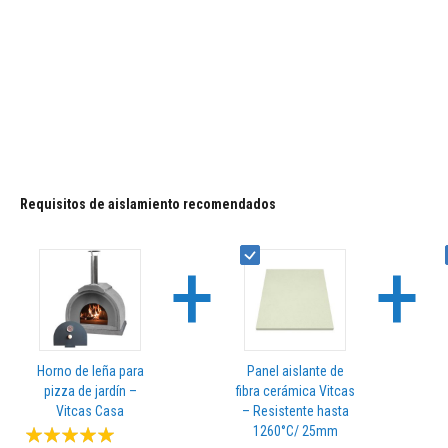
beginning
y
of
dinteles
the
Adhesivos
images
resistentes
gallery
al
calor
Refractarios
de
circonio
Requisitos de aislamiento recomendados
Revestimientos
refractarios
+
+
Materiales
resistentes
a
los
ácidos
Horno de leña para
Panel aislante de
Hormigones
pizza de jardín –
fibra cerámica Vitcas
refractarios
Vitcas Casa
– Resistente hasta
Valoración:
1260°C/ 25mm
Refractarios