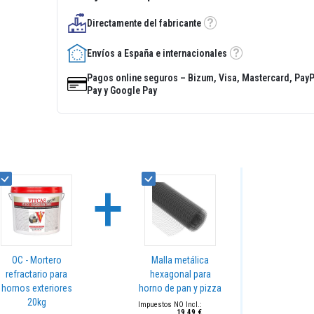
Directamente del fabricante
Tooltip
Envíos a España e internacionales
Tooltip
Pagos online seguros – Bizum, Visa, Mastercard, PayP
Pay y Google Pay
+
OC - Mortero
Malla metálica
refractario para
hexagonal para
hornos exteriores
horno de pan y pizza
20kg
19,49 €