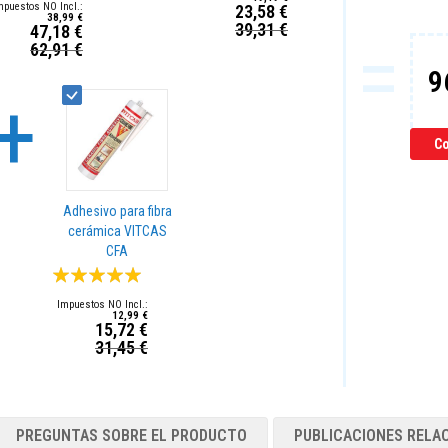
23,58 €
38,99 €
39,31 €
47,18 €
Precio
=
62,91 €
recio
especial
special
9
+
Co
Adhesivo para fibra
cerámica VITCAS
CFA
Valoración:
97%
12,99 €
15,72 €
31,45 €
Precio
especial
PREGUNTAS SOBRE EL PRODUCTO
PUBLICACIONES RELA