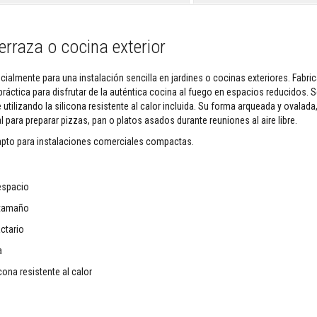
erraza o cocina exterior
cialmente para una instalación sencilla en jardines o cocinas exteriores. Fabr
práctica para disfrutar de la auténtica cocina al fuego en espacios reducidos. 
utilizando la silicona resistente al calor incluida. Su forma arqueada y ovalada
 para preparar pizzas, pan o platos asados durante reuniones al aire libre.
apto para instalaciones comerciales compactas.
espacio
r tamaño
ctario
a
ona resistente al calor