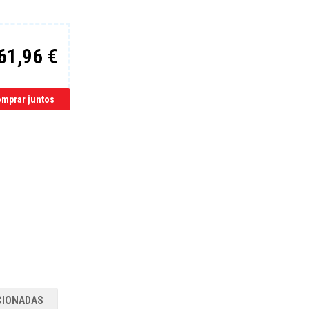
61,96 €
mprar juntos
CIONADAS