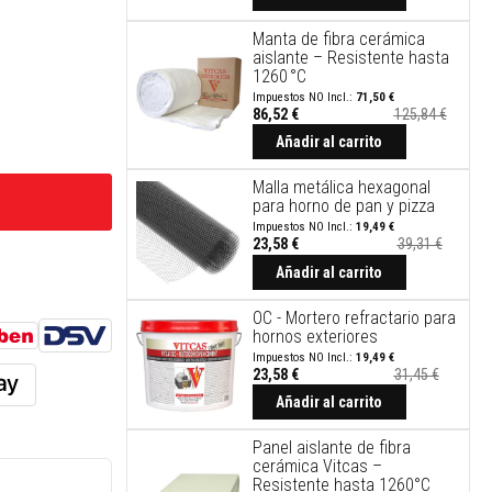
Manta de fibra cerámica
aislante – Resistente hasta
1260 °C
71,50 €
86,52 €
125,84 €
Añadir al carrito
Malla metálica hexagonal
para horno de pan y pizza
19,49 €
23,58 €
39,31 €
Precio
especial
Añadir al carrito
OC - Mortero refractario para
hornos exteriores
19,49 €
23,58 €
31,45 €
Añadir al carrito
Panel aislante de fibra
cerámica Vitcas –
Resistente hasta 1260°C