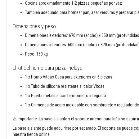
Cocina aproximadamente 1-2 pizzas pequeñas por vez
mangueras
y
También adecuado para hornear pan, asar verduras y preparar pl
cables
Dimensiones y peso
Cuerdas
de
Dimensiones exteriores: 670 mm (ancho) x 550 mm (profundidad)
empaquetadura
Dimensiones interiores: 600 mm (ancho) x 370 mm (profundidad
térmicas
Peso: 150 kg
Cuerdas
y
El kit del horno para pizza incluye
cintas
de
1 x Horno Vitcas Casa para exteriores en 6 piezas
fibra
1 x Tubo de silicona resistente al calor Vitcas
de
vidrio
1 x Puerta metálica con termómetro integrado
para
1 x Chimenea de acero inoxidable con sombrerete y regulador de 
estufas
Kits
⚠️ Importante: La base aislante y el soporte inferior para leña no están 
de
repuesto
La base aislante puede adquirirse por separado. El soporte se puede cons
para
nuestra tienda online.