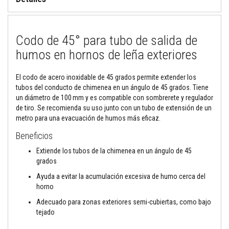
M
o
r
Codo de 45° para tubo de salida de
t
e
humos en hornos de leña exteriores
r
o
s
El codo de acero inoxidable de 45 grados permite extender los
r
tubos del conducto de chimenea en un ángulo de 45 grados. Tiene
e
un diámetro de 100 mm y es compatible con sombrerete y regulador
f
r
de tiro. Se recomienda su uso junto con un tubo de extensión de un
a
metro para una evacuación de humos más eficaz.
c
t
Beneficios
a
r
Extiende los tubos de la chimenea en un ángulo de 45
i
grados
o
s
Ayuda a evitar la acumulación excesiva de humo cerca del
y
horno
c
e
Adecuado para zonas exteriores semi-cubiertas, como bajo
m
tejado
e
n