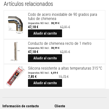
a
Artículos relacionados
a
z
u
Codo de acero inoxidable de 90 grados para
l
tubo de chimenea
e
38,99 €
j
47,18 €
62,91 €
o
Precio
especial
Añadir al carrito
s
y
l
Conducto de chimenea recto de 1 metro
e
38,99 €
c
47,18 €
62,91 €
h
Precio
a
especial
Añadir al carrito
d
a
Silicona resistente a altas temperaturas 315 °C
s
6,49 €
7,85 €
15,72 €
L
Precio
i
especial
Añadir al carrito
m
p
i
a
d
o
Información de contacto
Cliente
r