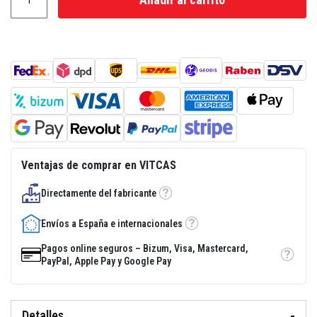
a
d
e
e
n
l
u
c
i
d
o
r
e
s
Ventajas de comprar en VITCAS
i
s
t
Directamente del fabricante
Tooltip
e
n
Envíos a España e internacionales
t
Tooltip
e
a
Pagos online seguros – Bizum, Visa, Mastercard,
l
Tooltip
PayPal, Apple Pay y Google Pay
c
a
l
o
Detalles
r