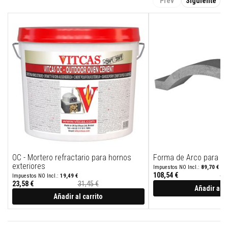
Prev
Siguiente
t
a
s
t
e
m
p
e
r
a
t
u
r
a
s
A
d
h
OC - Mortero refractario para hornos
Forma de Arco para Ho
e
exteriores
s
89,70 €
108,54 €
15
i
19,49 €
Precio
23,58 €
31,45 €
v
especial
Añadir al c
o
Añadir al carrito
s
p
a
r