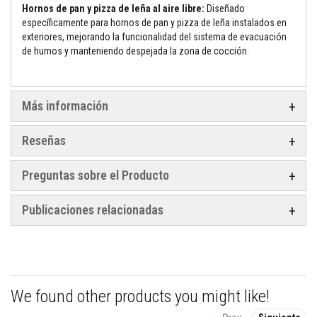
t
Hornos de pan y pizza de leña al aire libre:
Diseñado
o
específicamente para hornos de pan y pizza de leña instalados en
s
exteriores, mejorando la funcionalidad del sistema de evacuación
S
de humos y manteniendo despejada la zona de cocción.
e
l
l
a
Más información
d
o
r
Reseñas
e
s
r
e
Preguntas sobre el Producto
s
i
s
Publicaciones relacionadas
t
e
n
t
e
s
a
We found other products you might like!
a
l