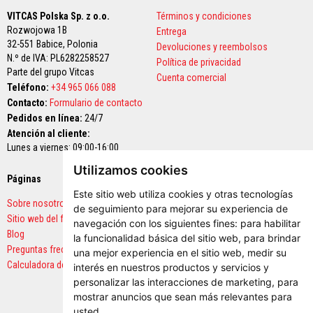
e
VITCAS Polska Sp. z o.o.
Términos y condiciones
s
Rozwojowa 1B
p
Entrega
a
32-551 Babice,
Polonia
Devoluciones y reembolsos
r
N.º de IVA: PL6282258527
Política de privacidad
a
Parte del grupo Vitcas
e
Cuenta comercial
s
Teléfono:
+34 965 066 088
t
Contacto:
Formulario de contacto
u
Pedidos en línea:
24/7
f
a
Atención al cliente:
s
Lunes a viernes: 09:00-16:00
y
c
Utilizamos cookies
h
Páginas
Pagos seguros
i
Este sitio web utiliza cookies y otras tecnologías
m
Sobre nosotros
de seguimiento para mejorar su experiencia de
e
Sitio web del fabricante
n
navegación con los siguientes fines:
para habilitar
e
Blog
la funcionalidad básica del sitio web
,
para brindar
a
Preguntas frecuentes
una mejor experiencia en el sitio web
,
medir su
s
Calculadora de cantidades
interés en nuestros productos y servicios y
P
personalizar las interacciones de marketing
,
para
i
mostrar anuncios que sean más relevantes para
n
usted
.