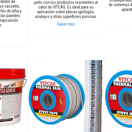
rededor de
junto con los productos resistentes al
de sistemas d
po cassette,
calor de VITCAS. Es ideal para su
apara
fas de leña y
aplicación sobre placas ignífugas,
 las paredes
azulejos y otras superficies porosas.
exposición
Saber más
r.
Añadir al car
Añadir al carrito