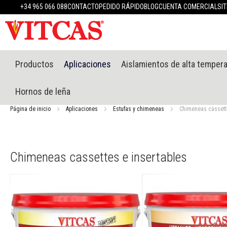
Productos
+34 965 066 088
CONTACTO
PEDIDO RÁPIDO
BLOG
CUENTA COMERCIAL
SI
Materiales
refractarios
Masillas
refractarias
Sistema
Productos
Aplicaciones
Aislamientos de alta temper
de
enlucido
Hornos de leña
resistente
al
Página de inicio
Aplicaciones
Estufas y chimeneas
Chimeneas cassette
calor
Morteros
refractarios
y
Chimeneas cassettes e insertables
cementos
Selladores
resistentes
a
altas
temperaturas