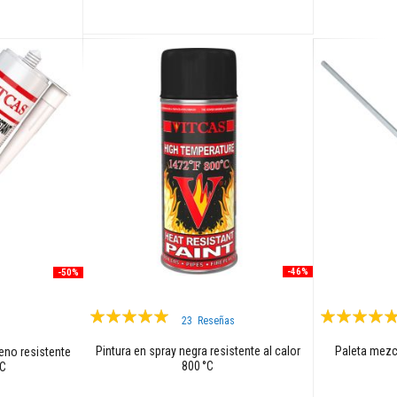
Añadir al carrito
-46%
-50%
Valoración:
Valoración:
23
Reseñas
99%
100%
Pintura en spray negra resistente al calor
Paleta mezc
leno resistente
800 °C
°C