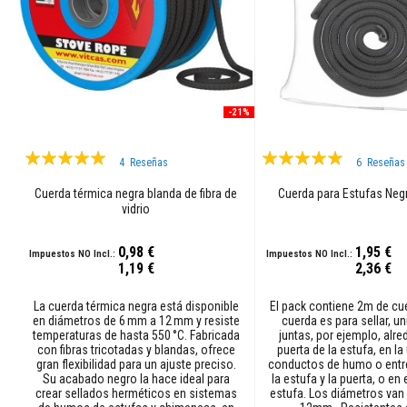
cuerdas
de
estufa
Cuerdas
aislantes
térmicas
-21%
Tejidos
resistentes
Valoración:
Valoración:
4
Reseñas
6
Reseñas
a
100%
100%
altas
Cuerda térmica negra blanda de fibra de
Cuerda para Estufas Neg
temperaturas
vidrio
Hilos
de
0,98 €
1,95 €
coser
1,19 €
2,36 €
resistentes
al
La cuerda térmica negra está disponible
El pack contiene 2m de cu
calor
en diámetros de 6 mm a 12 mm y resiste
cuerda es para sellar, uni
temperaturas de hasta 550 °C. Fabricada
juntas, por ejemplo, alre
Fieltros
con fibras tricotadas y blandas, ofrece
puerta de la estufa, en la
agujados
gran flexibilidad para un ajuste preciso.
conductos de humo o entre
Su acabado negro la hace ideal para
la estufa y la puerta, o en e
de
crear sellados herméticos en sistemas
estufa. Los diámetros va
alta