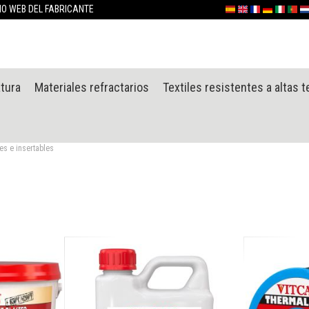
Ir
TIO WEB DEL FABRICANTE
Español
English (UK)
France
Deutschlan
Italia
Portu
Ne
al
contenido
atura
Materiales refractarios
Textiles resistentes a altas 
s e insertables