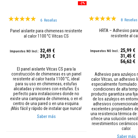
moldeables
-2%
plásticos
Valoración:
Valoración:
Compuestos
8
Reseñas
6
Reseñas
reparadores
97%
99%
refractarios
HRTA – Adhesivo para
Panel aislante para chimeneas resistente
resistente al ca
al calor 1100 °C Vitcas CS
Ladrillos
refractarios
25,99 €
32,49 €
Ladrillos
31,45 €
39,31 €
aislantes
Precio
56,62 €
refractarios
especial
El panel aislante Vitcas CS para la
Ladrillos
construcción de chimeneas es un panel
Adhesivo para azulejos r
refractario
resistente al calor hasta 1100 °C, ideal
calor Vitcas, un adhesivo l
para su uso en chimeneas, estufas
especialmente formulado 
de
alicatadas y rincones con estufas. Es
condiciones de alta temp
repuesto
perfecto para instalaciones donde no
producto garantiza una fij
existe una campana de chimenea, o en el
de los azulejos en entor
Ladrillos
centro de una pared o en una esquina.
adhesivos convencionales
refractarios
¡Más fácil y rápido de instalar que nunca!
excelentes propiedades de
de
una resistencia térmica de 
Saber más
ofrece una solución sencill
colores
revestimientos cerámicos
Ladrillos
calor.
Añadir al carrito
refractarios
Saber más