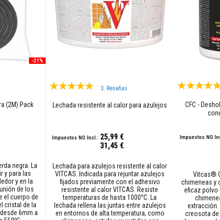
-21%
Valoración:
Valoración:
3
Reseñas
100%
93%
ra (2M) Pack
CFC - Desho
Lechada resistente al calor para azulejos
con
25,99 €
31,45 €
Precio
especial
erda negra. La
Lechada para azulejos resistente al calor
r y para las
VITCAS. Indicada para rejuntar azulejos
Vitcas® C
dedor y en la
fijados previamente con el adhesivo
chimeneas y 
 unión de los
resistente al calor VITCAS. Resiste
eficaz polvo 
 el cuerpo de
temperaturas de hasta 1000°C. La
chimenea
l cristal de la
lechada rellena las juntas entre azulejos
extracción. 
n desde 6mm a
en entornos de alta temperatura, como
creosota de
o