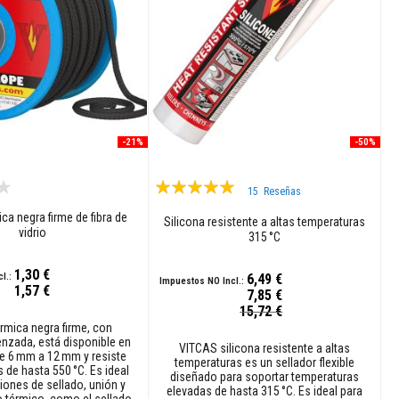
-21%
-50%
Valoración:
15
Reseñas
100%
ca negra firme de fibra de
Silicona resistente a altas temperaturas
vidrio
315 °C
1,30 €
6,49 €
1,57 €
7,85 €
Precio
15,72 €
especial
rmica negra firme, con
enzada, está disponible en
VITCAS silicona resistente a altas
e 6 mm a 12 mm y resiste
temperaturas es un sellador flexible
 de hasta 550 °C. Es ideal
diseñado para soportar temperaturas
iones de sellado, unión y
elevadas de hasta 315 °C. Es ideal para
térmico, como el sellado