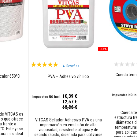
-33%
Valoración:
4
Reseñas
95%
Cuerda térmi
 calor 650°C
PVA – Adhesivo vínilico
10,39 €
12,57 €
Precio
18,86 €
especial
Cuerda té
r de VITCAS es
estructura tr
so que ofrece
VITCAS Sellador Adhesivo PVA es una
diámetros d
a frente a
imprimación en emulsión de alta
temperaturas
°C. Este yeso
viscosidad, resistente al agua y de
para aplicac
turas es ideal
secado rápido, diseñada para utilizarse
empaquetado 