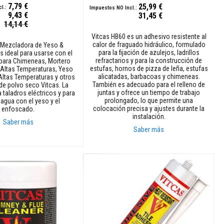
7,79 €
25,99 €
9,43 €
31,45 €
14,14 €
Vitcas HB60 es un adhesivo resistente al
calor de fraguado hidráulico, formulado
 Mezcladora de Yeso &
para la fijación de azulejos, ladrillos
 ideal para usarse con el
refractarios y para la construcción de
para Chimeneas, Mortero
estufas, hornos de pizza de leña, estufas
 Altas Temperaturas, Yeso
alicatadas, barbacoas y chimeneas.
Altas Temperaturas y otros
También es adecuado para el relleno de
de polvo seco Vitcas. La
juntas y ofrece un tiempo de trabajo
a taladros eléctricos y para
prolongado, lo que permite una
agua con el yeso y el
colocación precisa y ajustes durante la
enfoscado.
instalación.
Saber más
Saber más
rito
Añadir al carrito