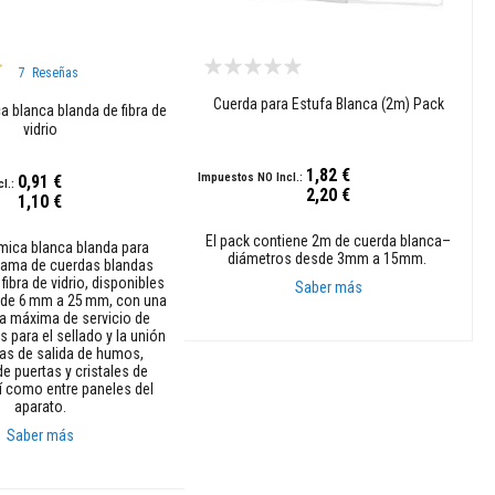
7
Reseñas
Cuerda para Estufa Blanca (2m) Pack
a blanca blanda de fibra de
vidrio
1,82 €
0,91 €
2,20 €
1,10 €
El pack contiene 2m de cuerda blanca–
mica blanca blanda para
diámetros desde 3mm a 15mm.
Gama de cuerdas blandas
fibra de vidrio, disponibles
Saber más
 de 6 mm a 25 mm, con una
a máxima de servicio de
s para el sellado y la unión
Añadir al carrito
as de salida de humos,
de puertas y cristales de
í como entre paneles del
aparato.
Saber más
rito