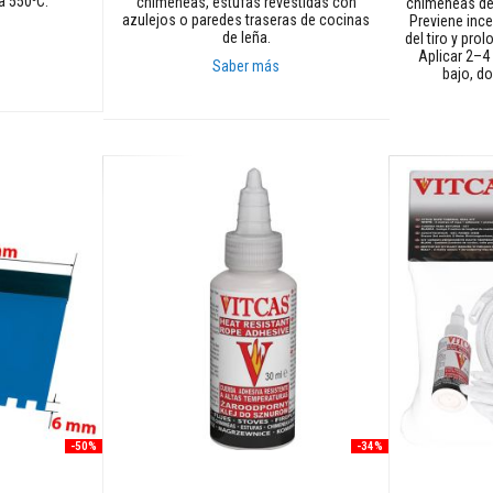
a 550
C.
chimeneas, estufas revestidas con
chimeneas de 
azulejos o paredes traseras de cocinas
Previene ince
de leña.
del tiro y prol
Aplicar 2–4
Saber más
bajo, d
Añadir al carrito
Añadir al car
-50%
-34%