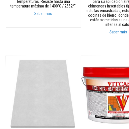
Temperaturas. Resiste hasta una
para su aplicación al
y
o
o
temperatura máxima de 1400
C / 2552
F
chimeneas insertables ti
dinteles
estufas encastradas, estu
Saber más
cocinas de hierro, donde
Adhesivos
están sometidas a una 
resistentes
intensa al calo
Añadir al carrito
al
Saber más
calor
Refractarios
Añadir al carrito
de
circonio
Revestimientos
refractarios
Materiales
resistentes
a
los
ácidos
Hormigones
refractarios
Refractarios