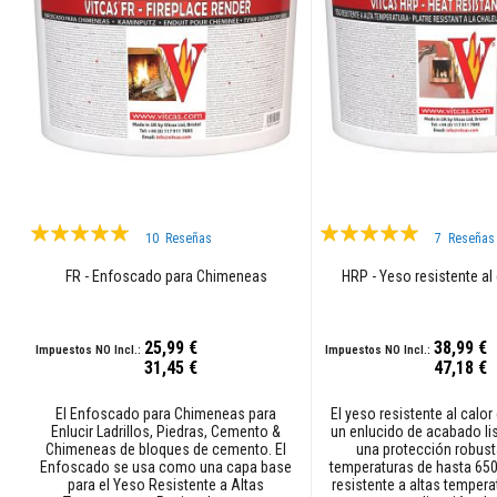
Adhesivos
para
azulejos
y
lechadas
Limpiadores
para
estufas
y
chimeneas
Valoración:
Valoración:
10
Reseñas
7
Reseñas
Pinturas
96%
99%
resistentes
FR - Enfoscado para Chimeneas
HRP - Yeso resistente al
a
altas
temperaturas
25,99 €
38,99 €
31,45 €
47,18 €
Materiales
de
acumulación
El Enfoscado para Chimeneas para
El yeso resistente al calo
Enlucir Ladrillos, Piedras, Cemento &
un enlucido de acabado li
de
Chimeneas de bloques de cemento. El
una protección robust
calor
Enfoscado se usa como una capa base
temperaturas de hasta 650
para el Yeso Resistente a Altas
resistente a altas tempera
Hogares