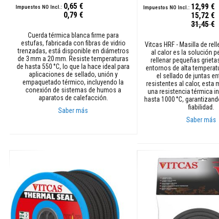
0,65 €
12,99 €
mangueras
0,79 €
15,72 €
y
Precio
31,45 €
cables
especial
Cuerda térmica blanca firme para
estufas, fabricada con fibras de vidrio
Cuerdas
Vitcas HRF - Masilla de rel
trenzadas, está disponible en diámetros
al calor es la solución p
de
de 3 mm a 20 mm. Resiste temperaturas
rellenar pequeñas grietas
empaquetadura
de hasta 550 °C, lo que la hace ideal para
entornos de alta temperatu
térmicas
aplicaciones de sellado, unión y
el sellado de juntas en
empaquetado térmico, incluyendo la
resistentes al calor, esta 
Cuerdas
conexión de sistemas de humos a
una resistencia térmica i
y
aparatos de calefacción.
hasta 1000 °C, garantizand
cintas
fiabilidad.
Saber más
de
Saber más
fibra
Añadir al carrito
de
Añadir al carrito
vidrio
para
estufas
Kits
de
repuesto
para