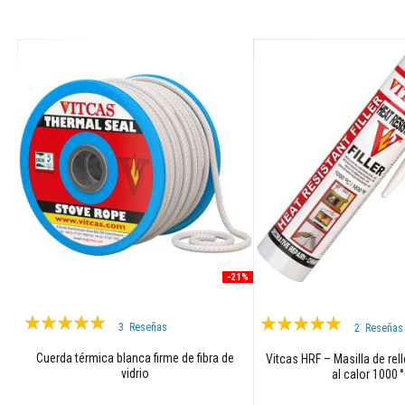
y
antácidos
Añadir al carrito
Textiles
resistentes
a
altas
temperaturas
Cuerdas
térmicas
resistentes
al
fuego
Cintas
aislantes
térmicas
-21%
Chaquetas
Valoración:
Valoración:
de
3
Reseñas
2
Reseñas
aislamiento
100%
97%
Cuerda térmica blanca firme de fibra de
Vitcas HRF – Masilla de rel
Fundas
vidrio
al calor 1000 
térmicas
para