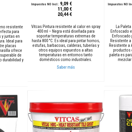
9,09 €
11,00 €
Precio
Precio
20,44 €
especial
especial
Vitcas Pintura resistente al calor en spray
La Paleta
leno resistente
400 ml – Negra está diseñada para
Enfoscado es
erfecta para
soportar temperaturas extremas de
Enfoscado 
 y juntas en
hasta 800 °C. Es ideal para pintar hornos,
Resistente a
ra. Ideal para
estufas, barbacoas, calderas, tuberías y
Resistente a 
tre placas
otros equipos expuestos a altas
productos 
masilla ofrece
temperaturas en entornos tanto
paleta es par
nsuperable de
domésticos como industriales.
mezclar 
o durabilidad y
Saber más
Añadir al carrito
Añadir al car