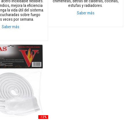
acero inoxidable flexibles.
chimeneas, detrás de calderas, cocinas,
ndios, mejora la eficiencia
estufas y radiadores.
onga la vida útil del sistema.
Saber más
 cucharadas sobre fuego
os veces por semana.
Añadir al carrito
Saber más
rito
-12%