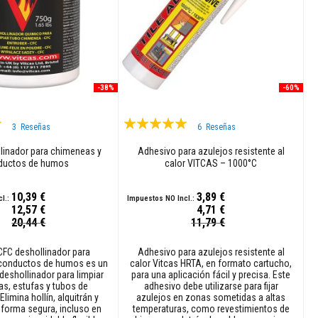
-38%
-60%
Valoración:
3
Reseñas
6
Reseñas
99%
llinador para chimeneas y
Adhesivo para azulejos resistente al
ductos de humos
calor VITCAS – 1000°C
10,39 €
3,89 €
12,57 €
4,71 €
Precio
20,44 €
11,79 €
especial
FC deshollinador para
Adhesivo para azulejos resistente al
conductos de humos es un
calor Vitcas HRTA, en formato cartucho,
deshollinador para limpiar
para una aplicación fácil y precisa. Este
s, estufas y tubos de
adhesivo debe utilizarse para fijar
Elimina hollín, alquitrán y
azulejos en zonas sometidas a altas
 forma segura, incluso en
temperaturas, como revestimientos de