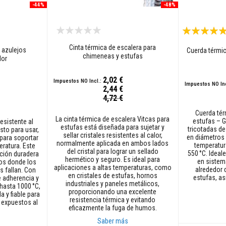
-44%
-48%
Valoración:
100%
Cinta térmica de escalera para
 azulejos
Cuerda térmic
chimeneas y estufas
lor
2,02 €
2,44 €
Precio
4,72 €
especial
Cuerda tér
La cinta térmica de escalera Vitcas para
estufas – 
esistente al
estufas está diseñada para sujetar y
tricotadas de 
isto para usar,
sellar cristales resistentes al calor,
en diámetros
para soportar
normalmente aplicada en ambos lados
temperatur
eratura. Este
del cristal para lograr un sellado
550 °C. Ideale
ación duradera
hermético y seguro. Es ideal para
en sistem
nos donde los
aplicaciones a altas temperaturas, como
alrededor 
 fallan. Con
en cristales de estufas, hornos
estufas, as
 adherencia y
industriales y paneles metálicos,
hasta 1000 °C,
proporcionando una excelente
a y fiable para
resistencia térmica y evitando
 expuestos al
eficazmente la fuga de humos.
Saber más
Añadir al car