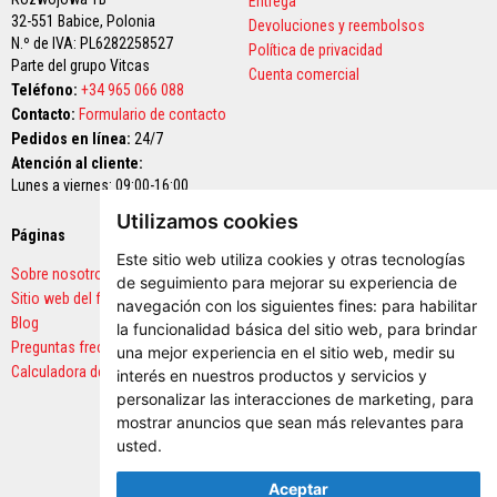
t
Entrega
u
32-551 Babice,
Polonia
Devoluciones y reembolsos
r
N.º de IVA: PL6282258527
Política de privacidad
a
Parte del grupo Vitcas
s
Cuenta comercial
r
Teléfono:
+34 965 066 088
e
Contacto:
Formulario de contacto
s
Pedidos en línea:
24/7
i
s
Atención al cliente:
t
Lunes a viernes: 09:00-16:00
e
n
Utilizamos cookies
t
Páginas
Pagos seguros
e
Este sitio web utiliza cookies y otras tecnologías
s
Sobre nosotros
de seguimiento para mejorar su experiencia de
a
Sitio web del fabricante
a
navegación con los siguientes fines:
para habilitar
l
Blog
la funcionalidad básica del sitio web
,
para brindar
t
Preguntas frecuentes
una mejor experiencia en el sitio web
,
medir su
a
Calculadora de cantidades
s
interés en nuestros productos y servicios y
t
personalizar las interacciones de marketing
,
para
e
mostrar anuncios que sean más relevantes para
m
p
usted
.
e
r
Aceptar