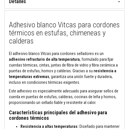
Detalles
M
o
r
Adhesivo blanco Vitcas para cordones
t
e
térmicos en estufas, chimeneas y
r
o
calderas
s
r
e
El adhesivo blanco Vitcas para cordones selladores es un
f
adhesivo refractario de alta temperatura
, formulado para fijar
r
a
cuerdas térmicas, cintas, juntas de fibra de vidrio y fibra cerámica a
c
puertas de estufas, hornos y calderas. Gracias a su
resistencia a
t
temperaturas extremas
, garantiza una unión fuerte y duradera,
a
incluso en condiciones térmicas exigentes.
r
i
Este adhesivo es especialmente adecuado para asegurar sellos de
o
cuerda en puertas de estufas, calderas, cocinas de leña y hornos,
s
y
proporcionando un sellado fiable y resistente al calor.
c
e
Características principales del adhesivo para
m
cordones térmicos
e
n
Resistencia a altas temperaturas:
Diseñado para mantener