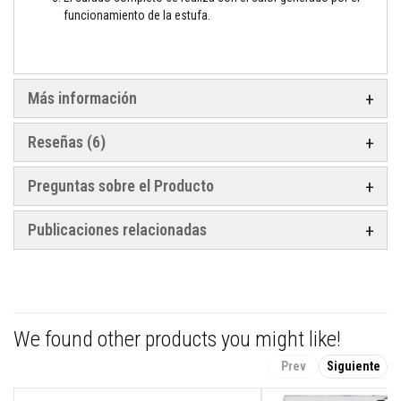
t
funcionamiento de la estufa.
a
s
t
e
m
p
Más información
e
r
a
Reseñas
6
t
u
r
Preguntas sobre el Producto
a
s
Publicaciones relacionadas
A
d
h
e
s
i
v
We found other products you might like!
o
s
p
Prev
Siguiente
a
r