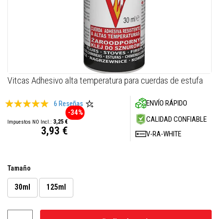
M
a
s
i
l
l
a
s
r
Skip
Vitcas Adhesivo alta temperatura para cuerdas de estufa
e
to
f
the
r
Valoración:
ENVÍO RÁPIDO
6
Reseñas
a
beginning
-34%
c
100
100
% of
of
CALIDAD CONFIABLE
t
3,25 €
the
3,93 €
a
V-RA-WHITE
images
r
i
gallery
a
s
Tamaño
S
i
30ml
125ml
s
t
e
m