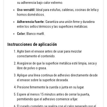
t
su adherencia bajo calor extremo.
o
s
Uso versátil:
Ideal para estufas, calderas, cocinas de leña y
hornos domésticos.
S
e
Adherencia fuerte:
Garantiza una unión firme y duradera
l
entre los sellos térmicos y las superficies metálicas.
l
a
Color:
Blanco marfil.
d
o
r
Instrucciones de aplicación
e
s
Agite bien el envase antes de usar para mezclar
r
correctamente el contenido.
e
s
Asegúrese de que la superficie metálica esté limpia, seca y
i
libre de polvo o grasa.
s
t
Aplique una línea continua de adhesivo directamente desde
e
el envase sobre la superficie deseada.
n
t
Presione firmemente la cuerda o junta en su lugar.
e
s
Espere al menos 15 minutos antes de cerrar la puerta,
a
permitiendo que el adhesivo comience a fijar.
a
l
El curado completo se realiza con el calor generado por el