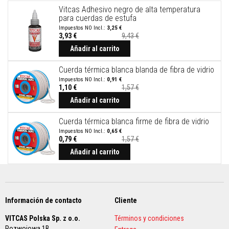
e
Vitcas Adhesivo negro de alta temperatura
s
para cuerdas de estufa
p
3,25 €
a
3,93 €
9,43 €
r
a
Añadir al carrito
e
s
Cuerda térmica blanca blanda de fibra de vidrio
t
0,91 €
u
1,10 €
1,57 €
f
a
Añadir al carrito
s
y
Cuerda térmica blanca firme de fibra de vidrio
c
h
0,65 €
i
0,79 €
1,57 €
m
Añadir al carrito
e
n
e
a
s
Información de contacto
Cliente
P
i
VITCAS Polska Sp. z o.o.
Términos y condiciones
n
Rozwojowa 1B