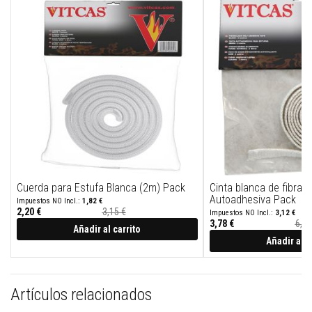
a
a
z
u
l
e
j
o
s
y
l
e
c
h
a
d
a
Cuerda para Estufa Blanca (2m) Pack
Cinta blanca de fibra de
s
Autoadhesiva Pack
1,82 €
2,20 €
3,15 €
3,12 €
L
3,78 €
6,29
Añadir al carrito
i
Añadir al c
m
p
i
a
d
Artículos relacionados
o
r