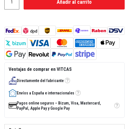
Añadir al carrito
a
d
e
e
n
l
u
c
i
d
o
r
e
s
i
Ventajas de comprar en VITCAS
s
t
Directamente del fabricante
e
Tooltip
n
t
Envíos a España e internacionales
Tooltip
e
a
Pagos online seguros – Bizum, Visa, Mastercard,
l
Tooltip
PayPal, Apple Pay y Google Pay
c
a
l
o
r