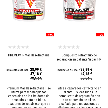
M
o
r
t
e
r
o
s
-40%
-40%
r
e
f
r
a
PREMIUM T- Masilla refractaria
Compuesto refractario de
c
reparación en caliente Silcas HP
t
a
38,99 €
38,99 €
r
i
47,18 €
47,18 €
Precio
o
Precio
78,64 €
78,64 €
especial
especial
s
y
Premium Masilla refractaria T se
Vitcas Reparador Refractario en
c
utiliza para reparar piezas
Caliente – Silcas HP es un
e
especiales en las freidoras de
compuesto de reparación con
m
pescado y patatas fritas,
alto contenido de sílice,
e
asadores de kebab, etc. que se
diseñado para reparaciones a
n
encuentran en lugares de
alta temperatura. Este producto