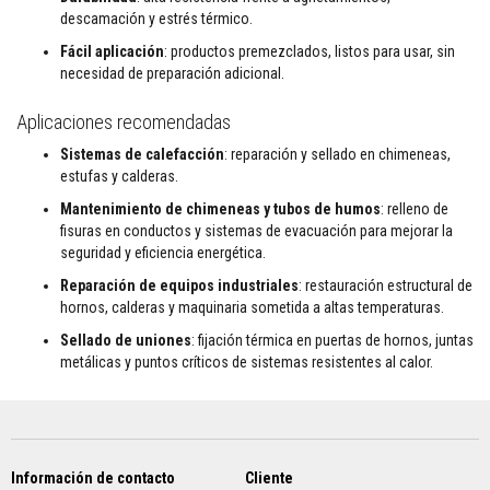
t
descamación y estrés térmico.
a
s
Fácil aplicación
: productos premezclados, listos para usar, sin
t
necesidad de preparación adicional.
e
m
p
Aplicaciones recomendadas
e
r
Sistemas de calefacción
: reparación y sellado en chimeneas,
a
estufas y calderas.
t
u
Mantenimiento de chimeneas y tubos de humos
: relleno de
r
fisuras en conductos y sistemas de evacuación para mejorar la
a
s
seguridad y eficiencia energética.
Reparación de equipos industriales
: restauración estructural de
A
d
hornos, calderas y maquinaria sometida a altas temperaturas.
h
Sellado de uniones
: fijación térmica en puertas de hornos, juntas
e
s
metálicas y puntos críticos de sistemas resistentes al calor.
i
v
o
s
p
a
Información de contacto
Cliente
r