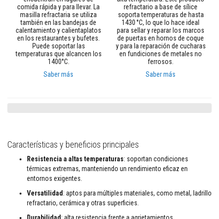
t
comida rápida y para llevar. La
refractario a base de sílice
o
masilla refractaria se utiliza
soporta temperaturas de hasta
s
también en las bandejas de
1430 °C, lo que lo hace ideal
calentamiento y calientaplatos
para sellar y reparar los marcos
S
en los restaurantes y bufetes.
de puertas en hornos de coque
e
Puede soportar las
y para la reparación de cucharas
l
temperaturas que alcancen los
en fundiciones de metales no
l
1400°C.
ferrosos.
a
d
Saber más
Saber más
o
r
e
s
r
e
s
i
Características y beneficios principales
s
t
e
Resistencia a altas temperaturas
: soportan condiciones
n
térmicas extremas, manteniendo un rendimiento eficaz en
t
entornos exigentes.
e
s
Versatilidad
: aptos para múltiples materiales, como metal, ladrillo
a
refractario, cerámica y otras superficies.
a
l
Durabilidad
: alta resistencia frente a agrietamientos,