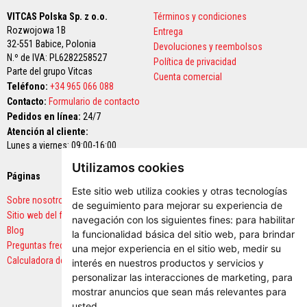
a
VITCAS Polska Sp. z o.o.
Términos y condiciones
a
z
Rozwojowa 1B
Entrega
u
32-551 Babice,
Polonia
Devoluciones y reembolsos
l
N.º de IVA: PL6282258527
e
Política de privacidad
Parte del grupo Vitcas
j
Cuenta comercial
o
Teléfono:
+34 965 066 088
s
Contacto:
Formulario de contacto
y
l
Pedidos en línea:
24/7
e
Atención al cliente:
c
Lunes a viernes: 09:00-16:00
h
a
Utilizamos cookies
d
Páginas
Pagos seguros
a
Este sitio web utiliza cookies y otras tecnologías
s
Sobre nosotros
de seguimiento para mejorar su experiencia de
Sitio web del fabricante
L
navegación con los siguientes fines:
para habilitar
i
Blog
la funcionalidad básica del sitio web
,
para brindar
m
Preguntas frecuentes
una mejor experiencia en el sitio web
,
medir su
p
Calculadora de cantidades
i
interés en nuestros productos y servicios y
a
personalizar las interacciones de marketing
,
para
d
mostrar anuncios que sean más relevantes para
o
r
usted
.