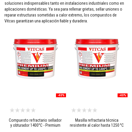
soluciones indispensables tanto en instalaciones industriales como en
M
aplicaciones domésticas. Ya sea para rellenar grietas, sellar uniones o
a
reparar estructuras sometidas a calor extremo, los compuestos de
s
Vitcas garantizan una aplicación fiable y duradera.
i
l
l
a
s
r
e
f
r
a
c
t
a
r
i
a
-40%
-40%
s
S
i
s
Compuesto refractario sellador
Masilla refractaria técnica
t
y obturador 1400°C - Premium
resistente al calor hasta 1250 °C
e
1P
m