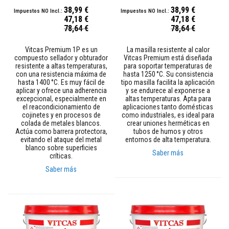
a
38,99 €
38,99 €
d
47,18 €
47,18 €
e
Precio
Precio
78,64 €
78,64 €
e
especial
especial
n
l
Vitcas Premium 1P es un
La masilla resistente al calor
u
compuesto sellador y obturador
Vitcas Premium está diseñada
c
resistente a altas temperaturas,
para soportar temperaturas de
i
con una resistencia máxima de
hasta 1250 °C. Su consistencia
d
hasta 1400 °C. Es muy fácil de
tipo masilla facilita la aplicación
o
aplicar y ofrece una adherencia
y se endurece al exponerse a
r
excepcional, especialmente en
altas temperaturas. Apta para
e
el reacondicionamiento de
aplicaciones tanto domésticas
s
cojinetes y en procesos de
como industriales, es ideal para
i
colada de metales blancos.
crear uniones herméticas en
s
Actúa como barrera protectora,
tubos de humos y otros
t
evitando el ataque del metal
entornos de alta temperatura.
e
blanco sobre superficies
Saber más
n
críticas.
t
Saber más
e
a
l
c
a
l
o
r