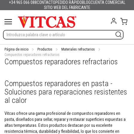
+34 965 066 088
CONTACTO
PEDIDO RÁPIDO
BLOG
CUENTA COMERCIAL
Productos
Español
English (UK)
France
Deutschland
Italia
Portugal
Nederland
Sverige
Danmark
Norge
Suomi
Lietuva
Latvija
Eesti
Česko
Slovensko
Magyarország
România
България
Ελλάδα
Ir
SITIO WEB DEL FABRICANTE
Slovenija
Hrvatska
Polska
English (US)
al
M
contenido
Mi c
a
t
e
r
i
a
Página de inicio
Productos
Materiales refractarios
l
Compuestos reparadores refractarios
Compuestos reparadores refractarios
e
s
r
e
Compuestos reparadores en pasta -
f
r
Soluciones para reparaciones resistentes
a
c
al calor
t
a
Vitcas ofrece una gama profesional de compuestos reparadores en
r
pasta, diseñados para sellar, reparar y restaurar superficies expuestas a
i
o
altas temperaturas. Estos productos destacan por su excelente
s
resistencia térmica, durabilidad y flexibilidad, lo que los convierte en