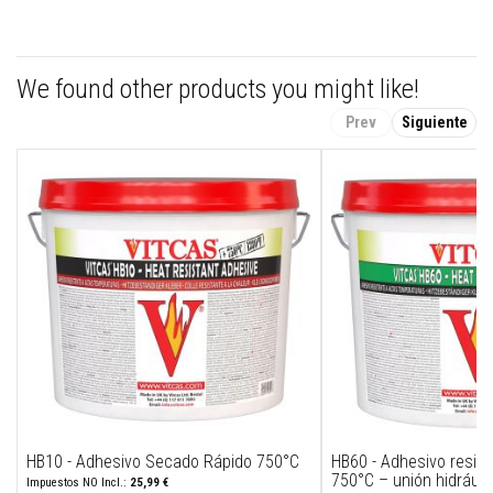
e
s
p
a
We found other products you might like!
r
a
e
Prev
Siguiente
s
t
u
f
a
s
y
c
h
i
m
e
n
e
a
s
P
i
HB10 - Adhesivo Secado Rápido 750°C
HB60 - Adhesivo resist
n
750°C – unión hidráuli
25,99 €