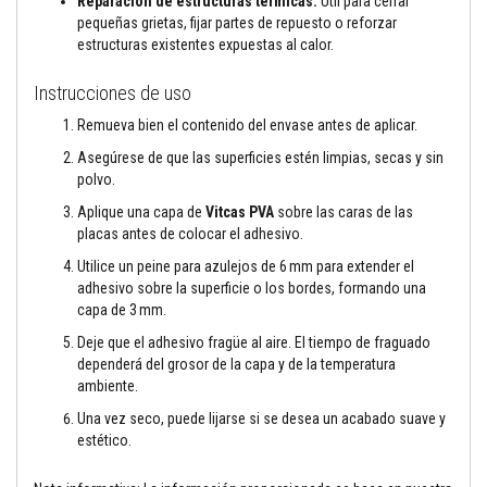
Reparación de estructuras térmicas:
Útil para cerrar
t
a
pequeñas grietas, fijar partes de repuesto o reforzar
s
estructuras existentes expuestas al calor.
t
e
Instrucciones de uso
m
p
Remueva bien el contenido del envase antes de aplicar.
e
r
Asegúrese de que las superficies estén limpias, secas y sin
a
t
polvo.
u
Aplique una capa de
Vitcas PVA
sobre las caras de las
r
a
placas antes de colocar el adhesivo.
s
Utilice un peine para azulejos de 6 mm para extender el
A
adhesivo sobre la superficie o los bordes, formando una
d
capa de 3 mm.
h
e
Deje que el adhesivo fragüe al aire. El tiempo de fraguado
s
dependerá del grosor de la capa y de la temperatura
i
ambiente.
v
o
Una vez seco, puede lijarse si se desea un acabado suave y
s
estético.
p
a
r