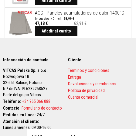
Añadir al carrito
a
t
u
ACC - Paneles acumuladores de calor 1400°C
r
38,99 €
a
47,18 €
62,91 €
s
Añadir al carrito
M
a
t
e
r
i
Información de contacto
Cliente
a
l
VITCAS Polska Sp. z o.o.
Términos y condiciones
e
Rozwojowa 1B
Entrega
s
32-551 Babice,
Polonia
Devoluciones y reembolsos
d
N.º de IVA: PL6282258527
e
Política de privacidad
a
Parte del grupo Vitcas
Cuenta comercial
c
Teléfono:
+34 965 066 088
u
Contacto:
Formulario de contacto
m
u
Pedidos en línea:
24/7
l
Atención al cliente:
a
Lunes a viernes: 09:00-16:00
c
i