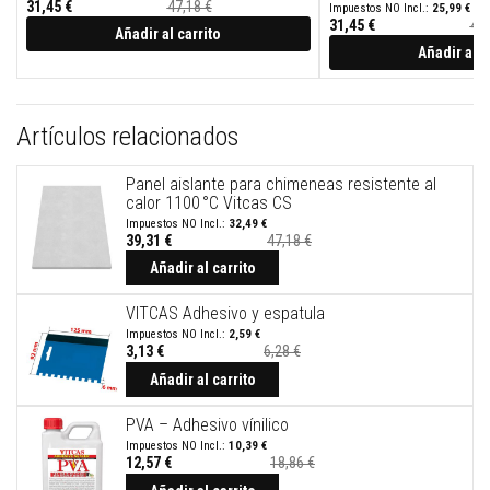
t
31,45 €
47,18 €
25,99 €
u
31,45 €
47,
Añadir al carrito
r
Añadir al c
a
s
r
e
s
Artículos relacionados
i
s
t
Panel aislante para chimeneas resistente al
e
calor 1100 °C Vitcas CS
n
32,49 €
t
39,31 €
47,18 €
e
s
Añadir al carrito
a
a
VITCAS Adhesivo y espatula
l
t
2,59 €
3,13 €
6,28 €
a
Precio
s
especial
Añadir al carrito
t
e
m
PVA – Adhesivo vínilico
p
10,39 €
e
12,57 €
18,86 €
r
Precio
especial