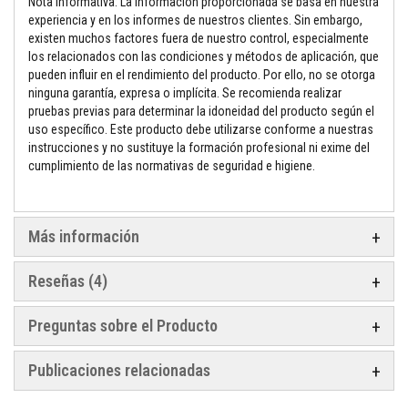
Nota informativa: La información proporcionada se basa en nuestra
a
experiencia y en los informes de nuestros clientes. Sin embargo,
a
z
existen muchos factores fuera de nuestro control, especialmente
u
los relacionados con las condiciones y métodos de aplicación, que
l
pueden influir en el rendimiento del producto. Por ello, no se otorga
e
ninguna garantía, expresa o implícita. Se recomienda realizar
j
o
pruebas previas para determinar la idoneidad del producto según el
s
uso específico. Este producto debe utilizarse conforme a nuestras
y
instrucciones y no sustituye la formación profesional ni exime del
l
cumplimiento de las normativas de seguridad e higiene.
e
c
h
a
d
Más información
a
s
Reseñas
4
L
i
m
Preguntas sobre el Producto
p
i
a
Publicaciones relacionadas
d
o
r