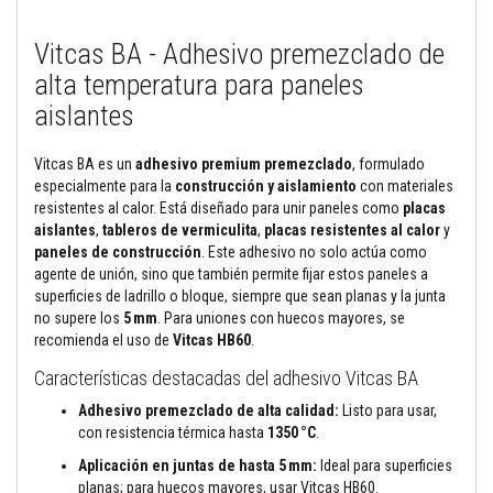
M
Vitcas BA - Adhesivo premezclado de
o
r
alta temperatura para paneles
t
e
aislantes
r
o
s
Vitcas BA es un
adhesivo premium premezclado
, formulado
r
especialmente para la
construcción y aislamiento
con materiales
e
resistentes al calor. Está diseñado para unir paneles como
placas
f
r
aislantes
,
tableros de vermiculita
,
placas resistentes al calor
y
a
paneles de construcción
. Este adhesivo no solo actúa como
c
agente de unión, sino que también permite fijar estos paneles a
t
superficies de ladrillo o bloque, siempre que sean planas y la junta
a
r
no supere los
5 mm
. Para uniones con huecos mayores, se
i
recomienda el uso de
Vitcas HB60
.
o
s
Características destacadas del adhesivo Vitcas BA
y
c
Adhesivo premezclado de alta calidad:
Listo para usar,
e
con resistencia térmica hasta
1350 °C
.
m
e
Aplicación en juntas de hasta 5 mm:
Ideal para superficies
n
planas; para huecos mayores, usar Vitcas HB60.