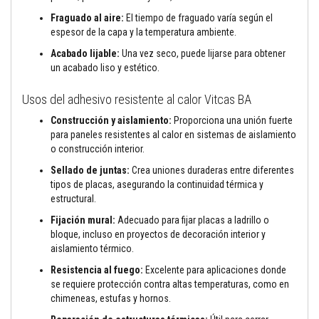
t
o
Fraguado al aire:
El tiempo de fraguado varía según el
s
espesor de la capa y la temperatura ambiente.
S
Acabado lijable:
Una vez seco, puede lijarse para obtener
e
un acabado liso y estético.
l
l
a
Usos del adhesivo resistente al calor Vitcas BA
d
o
Construcción y aislamiento:
Proporciona una unión fuerte
r
para paneles resistentes al calor en sistemas de aislamiento
e
o construcción interior.
s
r
Sellado de juntas:
Crea uniones duraderas entre diferentes
e
tipos de placas, asegurando la continuidad térmica y
s
i
estructural.
s
t
Fijación mural:
Adecuado para fijar placas a ladrillo o
e
bloque, incluso en proyectos de decoración interior y
n
aislamiento térmico.
t
e
Resistencia al fuego:
Excelente para aplicaciones donde
s
se requiere protección contra altas temperaturas, como en
a
chimeneas, estufas y hornos.
a
l