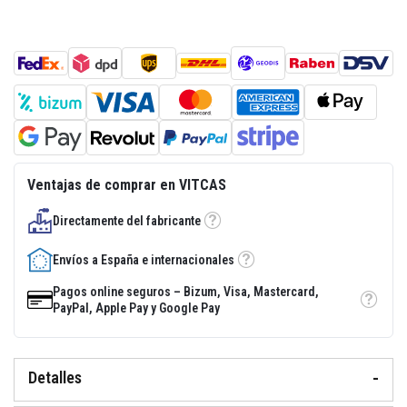
a
d
e
e
n
l
u
c
i
d
o
r
Ventajas de comprar en VITCAS
e
s
i
Directamente del fabricante
Tooltip
s
t
e
Envíos a España e internacionales
Tooltip
n
t
Pagos online seguros – Bizum, Visa, Mastercard,
e
Tooltip
PayPal, Apple Pay y Google Pay
a
l
c
a
l
Detalles
o
r