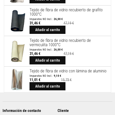
e
s
Tejido de fibra de vidrio recubierto de grafito
p
1000°C
a
26,00 €
r
31,46 €
47,19 €
a
Precio
e
especial
Añadir al carrito
s
t
Tejido de fibra de vidrio recubierto de
u
vermiculita 1000°C
f
a
26,00 €
s
31,46 €
47,19 €
y
Precio
especial
Añadir al carrito
c
h
i
Tejido de fibra de vidrio con lámina de aluminio
m
9,10 €
e
11,01 €
15,73 €
n
e
Añadir al carrito
a
s
P
i
Información de contacto
Cliente
n