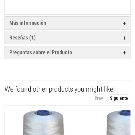
t
a
s
t
e
Más información
m
p
e
Reseñas
1
r
a
t
Preguntas sobre el Producto
u
r
a
s
A
d
We found other products you might like!
h
e
Prev
Siguiente
s
i
v
o
s
p
a
r