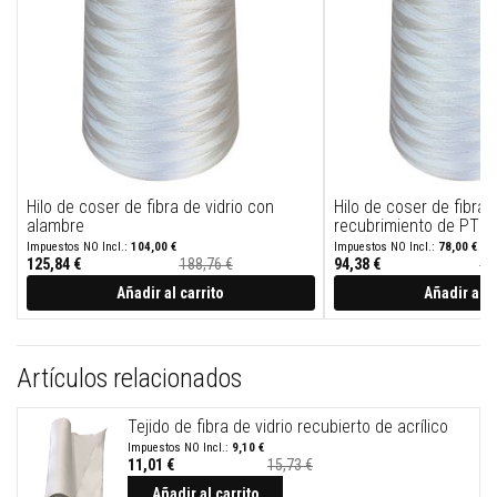
a
a
z
u
l
e
j
o
s
y
l
Hilo de coser de fibra de vidrio con
Hilo de coser de fibra 
e
c
alambre
recubrimiento de PTFE
h
104,00 €
78,00 €
a
125,84 €
188,76 €
94,38 €
15
d
Precio
Precio
especial
especial
Añadir al carrito
Añadir al c
a
s
L
i
Artículos relacionados
m
p
i
Tejido de fibra de vidrio recubierto de acrílico
a
9,10 €
d
11,01 €
15,73 €
o
Precio
especial
Añadir al carrito
r