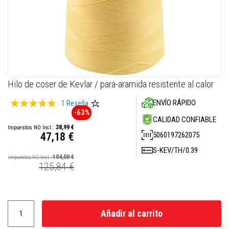
M
a
s
i
l
l
a
s
r
Skip
Hilo de coser de Kevlar / para-aramida resistente al calor
e
to
f
Valoración:
ENVÍO RÁPIDO
the
r
1
Reseña
a
-63%
beginning
100
100
% of
CALIDAD CONFIABLE
c
of
t
38,99 €
the
5060197262075
47,18 €
a
images
r
Precio
S-KEV/TH/0.39
i
gallery
especial
104,00 €
a
125,84 €
s
S
i
s
t
Añadir al carrito
e
m