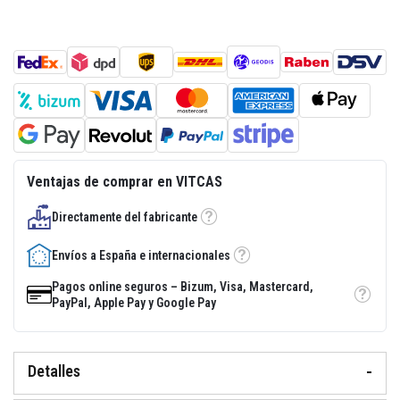
a
d
e
e
n
l
u
c
i
d
o
r
Ventajas de comprar en VITCAS
e
s
i
Directamente del fabricante
Tooltip
s
t
e
Envíos a España e internacionales
Tooltip
n
t
Pagos online seguros – Bizum, Visa, Mastercard,
e
Tooltip
PayPal, Apple Pay y Google Pay
a
l
c
a
l
Detalles
o
r