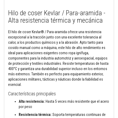
M
Hilo de coser Kevlar / Para-aramida -
o
r
Alta resistencia térmica y mecánica
t
e
r
El hilo de coser Kevlar® / Para-aramida ofrece una resistencia
o
excepcional a la tracción junto con una excelente tolerancia al
s
r
calor, a los productos químicos y a la abrasión. Apto tanto para
e
cosido manual como a máquina, este hilo de alto rendimiento es
f
ideal para aplicaciones exigentes como ropa ignífuga,
r
componentes para la industria automotriz y aeroespacial, equipos
a
c
de protección y textiles industriales. Resiste temperaturas de hasta
t
400°C y garantiza una durabilidad superior incluso en los entornos
a
más extremos. También es perfecto para equipamiento exterior,
r
aplicaciones militares, tácticas y náuticas donde la fiabilidad es
i
o
esencial.
s
y
Características principales
c
e
Alta resistencia:
Hasta 5 veces más resistente que el acero
m
por peso
e
n
Resistencia térmica:
Soporta temperaturas continuas de