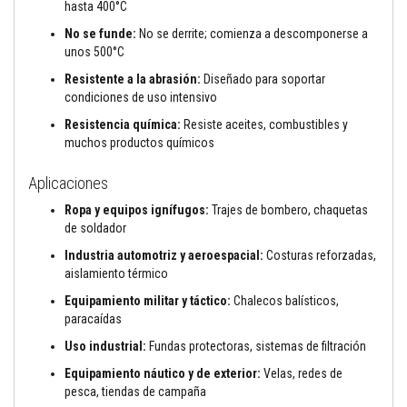
t
hasta 400°C
o
s
No se funde:
No se derrite; comienza a descomponerse a
unos 500°C
S
e
Resistente a la abrasión:
Diseñado para soportar
l
condiciones de uso intensivo
l
a
Resistencia química:
Resiste aceites, combustibles y
d
muchos productos químicos
o
r
e
Aplicaciones
s
r
Ropa y equipos ignífugos:
Trajes de bombero, chaquetas
e
de soldador
s
i
Industria automotriz y aeroespacial:
Costuras reforzadas,
s
aislamiento térmico
t
e
Equipamiento militar y táctico:
Chalecos balísticos,
n
paracaídas
t
e
Uso industrial:
Fundas protectoras, sistemas de filtración
s
a
Equipamiento náutico y de exterior:
Velas, redes de
a
pesca, tiendas de campaña
l