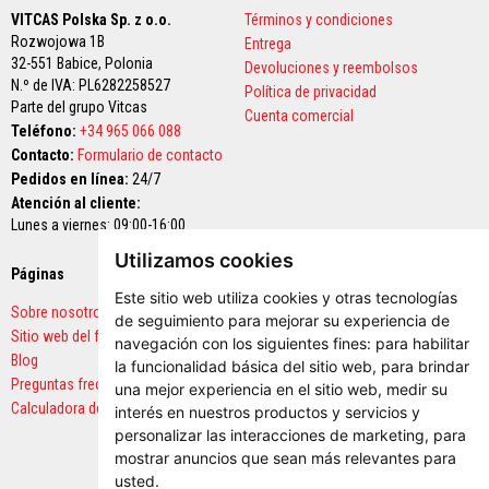
t
u
VITCAS Polska Sp. z o.o.
Términos y condiciones
r
Rozwojowa 1B
Entrega
a
32-551 Babice,
Polonia
Devoluciones y reembolsos
s
N.º de IVA: PL6282258527
r
Política de privacidad
e
Parte del grupo Vitcas
Cuenta comercial
s
Teléfono:
+34 965 066 088
i
Contacto:
Formulario de contacto
s
t
Pedidos en línea:
24/7
e
Atención al cliente:
n
Lunes a viernes: 09:00-16:00
t
e
Utilizamos cookies
s
Páginas
Pagos seguros
a
Este sitio web utiliza cookies y otras tecnologías
a
Sobre nosotros
l
de seguimiento para mejorar su experiencia de
t
Sitio web del fabricante
navegación con los siguientes fines:
para habilitar
a
Blog
la funcionalidad básica del sitio web
,
para brindar
s
Preguntas frecuentes
t
una mejor experiencia en el sitio web
,
medir su
e
Calculadora de cantidades
interés en nuestros productos y servicios y
m
personalizar las interacciones de marketing
,
para
p
e
mostrar anuncios que sean más relevantes para
r
usted
.