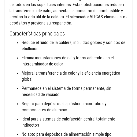
t
de lodos en las superficies internas. Estas obstrucciones reducen
o
s
la transferencia de calor, aumentan el consumo de combustible y
acortan la vida útil de la caldera. El silenciador VITCAS elimina estos
S
depósitos y previene su reaparición.
e
l
Características principales
l
a
Reduce el ruido de la caldera, incluidos golpes y sonidos de
d
ebullición
o
r
Elimina incrustaciones de cal y lodos adheridos en el
e
intercambiador de calor
s
r
Mejora la transferencia de calor y la eficiencia energética
e
global
s
i
Permanece en el sistema de forma permanente, sin
s
t
necesidad de vaciado
e
Seguro para depósitos de plástico, microtubos y
n
t
componentes de aluminio
e
s
Ideal para sistemas de calefacción central totalmente
a
indirectos
a
l
No apto para depósitos de alimentación simple tipo