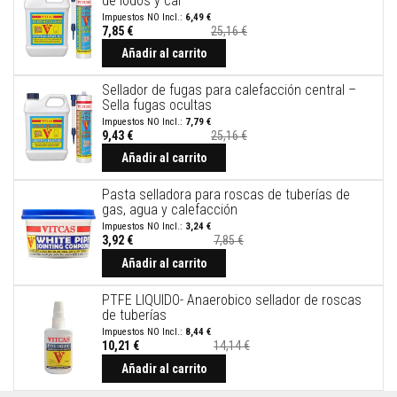
de lodos y cal
t
u
6,49 €
r
7,85 €
25,16 €
a
Añadir al carrito
s
r
e
Sellador de fugas para calefacción central –
s
Sella fugas ocultas
i
7,79 €
s
9,43 €
25,16 €
t
e
Añadir al carrito
n
t
Pasta selladora para roscas de tuberías de
e
gas, agua y calefacción
s
a
3,24 €
3,92 €
7,85 €
a
Precio
l
especial
Añadir al carrito
t
a
s
PTFE LIQUIDO- Anaerobico sellador de roscas
t
de tuberías
e
8,44 €
m
10,21 €
14,14 €
p
Precio
especial
Añadir al carrito
e
r