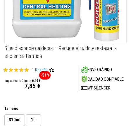
M
a
s
i
l
l
a
s
r
Skip
Silenciador de calderas – Reduce el ruido y restaura la
e
to
f
eficiencia térmica
the
r
a
beginning
c
Valoración:
ENVÍO RÁPIDO
1
Reseña
of
t
-51%
the
100
100
% of
a
CALIDAD CONFIABLE
6,49 €
images
r
7,85 €
i
WT-SILENCER
gallery
a
s
S
Tamaño
i
s
310ml
1L
t
e
m