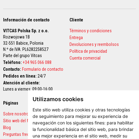
a
t
u
r
Información de contacto
Cliente
a
s
VITCAS Polska Sp. z o.o.
Términos y condiciones
M
Rozwojowa 1B
Entrega
a
32-551 Babice,
Polonia
Devoluciones y reembolsos
t
N.º de IVA: PL6282258527
e
Política de privacidad
Parte del grupo Vitcas
r
Cuenta comercial
i
Teléfono:
+34 965 066 088
a
Contacto:
Formulario de contacto
l
Pedidos en línea:
e
24/7
s
Atención al cliente:
d
Lunes a viernes: 09:00-16:00
e
a
Utilizamos cookies
c
Páginas
Pagos seguros
u
Este sitio web utiliza cookies y otras tecnologías
m
Sobre nosotros
u
de seguimiento para mejorar su experiencia de
Sitio web del fabricante
l
navegación con los siguientes fines:
para habilitar
a
Blog
la funcionalidad básica del sitio web
,
para brindar
c
Preguntas frecuentes
i
una mejor experiencia en el sitio web
,
medir su