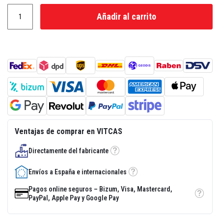
a
d
Añadir al carrito
e
e
n
l
u
c
i
d
o
r
e
s
i
s
Ventajas de comprar en VITCAS
t
e
n
Directamente del fabricante
Tooltip
t
e
a
Envíos a España e internacionales
Tooltip
l
c
Pagos online seguros – Bizum, Visa, Mastercard,
a
Tooltip
PayPal, Apple Pay y Google Pay
l
o
r