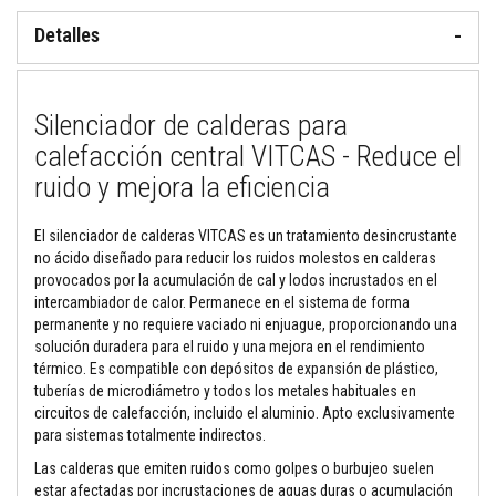
Detalles
M
o
r
t
e
Silenciador de calderas para
r
o
calefacción central VITCAS - Reduce el
s
r
ruido y mejora la eficiencia
e
f
r
El silenciador de calderas VITCAS es un tratamiento desincrustante
a
no ácido diseñado para reducir los ruidos molestos en calderas
c
provocados por la acumulación de cal y lodos incrustados en el
t
a
intercambiador de calor. Permanece en el sistema de forma
r
permanente y no requiere vaciado ni enjuague, proporcionando una
i
solución duradera para el ruido y una mejora en el rendimiento
o
térmico. Es compatible con depósitos de expansión de plástico,
s
y
tuberías de microdiámetro y todos los metales habituales en
c
circuitos de calefacción, incluido el aluminio. Apto exclusivamente
e
para sistemas totalmente indirectos.
m
e
Las calderas que emiten ruidos como golpes o burbujeo suelen
n
estar afectadas por incrustaciones de aguas duras o acumulación