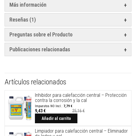
e
Más información
s
p
a
Reseñas
1
r
a
e
Preguntas sobre el Producto
s
t
u
Publicaciones relacionadas
f
a
s
y
c
h
Artículos relacionados
i
m
e
Inhibidor para calefacción central – Protección
n
contra la corrosión y la cal
e
a
7,79 €
s
9,43 €
25,16 €
Añadir al carrito
P
i
Limpiador para calefacción central – Eliminador
n