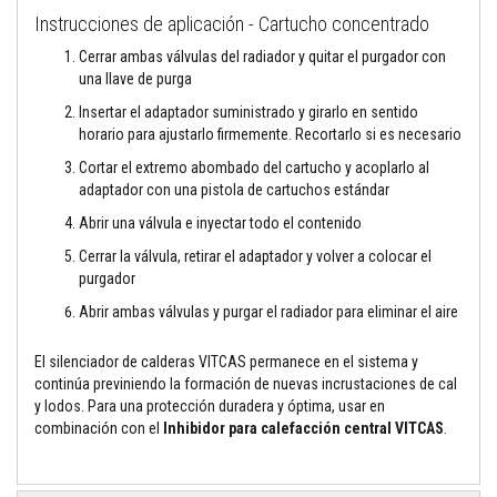
a
Instrucciones de aplicación - Cartucho concentrado
a
z
Cerrar ambas válvulas del radiador y quitar el purgador con
u
una llave de purga
l
e
Insertar el adaptador suministrado y girarlo en sentido
j
o
horario para ajustarlo firmemente. Recortarlo si es necesario
s
Cortar el extremo abombado del cartucho y acoplarlo al
y
l
adaptador con una pistola de cartuchos estándar
e
c
Abrir una válvula e inyectar todo el contenido
h
Cerrar la válvula, retirar el adaptador y volver a colocar el
a
d
purgador
a
s
Abrir ambas válvulas y purgar el radiador para eliminar el aire
L
El silenciador de calderas VITCAS permanece en el sistema y
i
continúa previniendo la formación de nuevas incrustaciones de cal
m
p
y lodos. Para una protección duradera y óptima, usar en
i
combinación con el
Inhibidor para calefacción central VITCAS
.
a
d
o
r