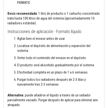
t
PRIMATIC
a
s
t
Dosis recomendada
: 1 litro de producto o 1 cartucho concentrado
e
trata hasta 100 litros de agua del sistema (aproximadamente 10
m
radiadores estándar)
p
e
Instrucciones de aplicación - Formato líquido
r
a
Agitar bien el envase antes de usar
t
u
Localizar el depósito de alimentación y expansión del
r
sistema
a
s
Verter todo el contenido del envase en el depósito
A
El producto será absorbido gradualmente por el sistema
d
h
Efectividad completa en un plazo de 1 a 6 semanas
e
s
Purgar todos los radiadores después de 2-3 días y
i
nuevamente tras 2-3 semanas
v
o
s
Alternativa
: puede añadirse el líquido a través de un radiador
p
parcialmente vaciado. Purgar después de aplicar para eliminar aire
a
atrapado.
r