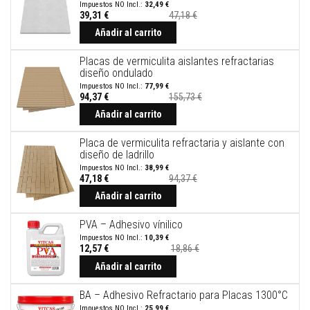
t
32,49 €
a
39,31 €
47,18 €
s
Añadir al carrito
t
e
m
Placas de vermiculita aislantes refractarias
p
diseño ondulado
e
77,99 €
r
94,37 €
155,73 €
a
t
Añadir al carrito
u
r
Placa de vermiculita refractaria y aislante con
a
diseño de ladrillo
s
38,99 €
47,18 €
94,37 €
A
d
Añadir al carrito
h
e
PVA – Adhesivo vínilico
s
i
10,39 €
12,57 €
18,86 €
v
Precio
o
especial
Añadir al carrito
s
p
a
BA – Adhesivo Refractario para Placas 1300°C
r
25,99 €