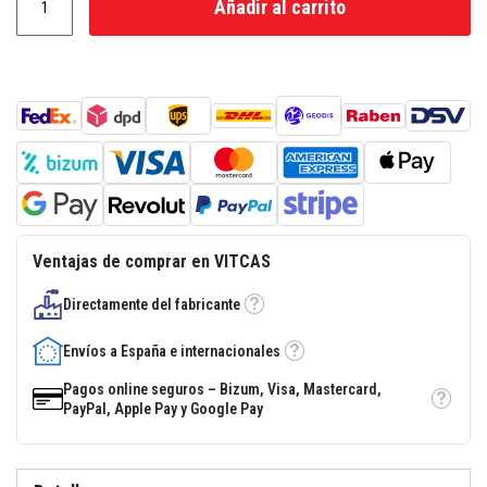
Añadir al carrito
a
d
e
e
n
l
u
c
i
d
o
r
e
s
i
Ventajas de comprar en VITCAS
s
t
Directamente del fabricante
e
Tooltip
n
t
Envíos a España e internacionales
Tooltip
e
a
Pagos online seguros – Bizum, Visa, Mastercard,
l
Tooltip
PayPal, Apple Pay y Google Pay
c
a
l
o
r