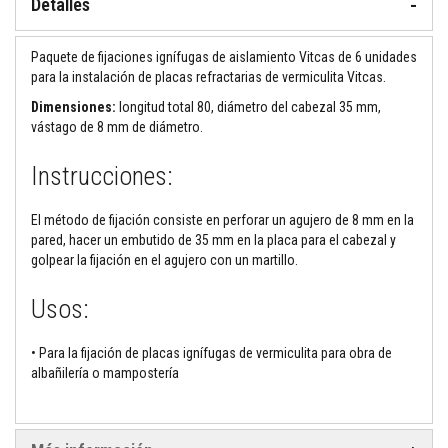
Detalles
M
o
Paquete de fijaciones ignífugas de aislamiento Vitcas de 6 unidades
r
para la instalación de placas refractarias de vermiculita Vitcas.
t
e
Dimensiones:
longitud total 80, diámetro del cabezal 35 mm,
r
vástago de 8 mm de diámetro.
o
s
r
Instrucciones:
e
f
r
El método de fijación consiste en perforar un agujero de 8 mm en la
a
pared, hacer un embutido de 35 mm en la placa para el cabezal y
c
t
golpear la fijación en el agujero con un martillo.
a
r
Usos:
i
o
s
y
• Para la fijación de placas ignífugas de vermiculita para obra de
c
albañilería o mampostería
e
m
e
n