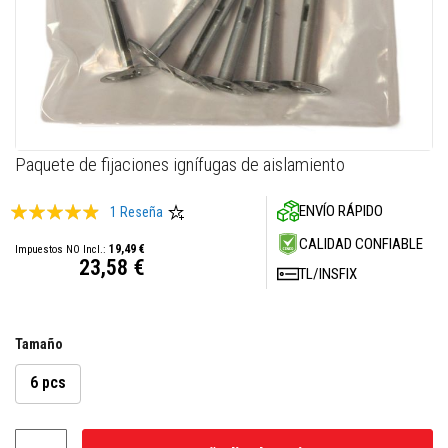
M
a
s
i
l
l
a
s
r
Skip
Paquete de fijaciones ignífugas de aislamiento
e
to
f
the
r
Valoración:
ENVÍO RÁPIDO
1
Reseña
a
beginning
c
93
100
% of
of
CALIDAD CONFIABLE
t
19,49 €
the
23,58 €
a
TL/INSFIX
images
r
i
gallery
a
s
Tamaño
S
i
6 pcs
s
t
e
m