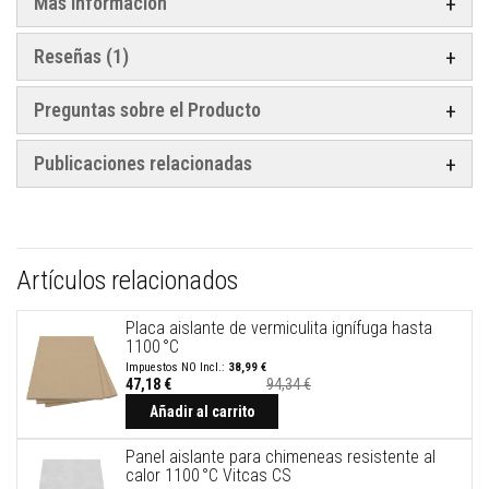
Más información
t
o
s
Reseñas
1
S
e
Preguntas sobre el Producto
l
l
a
Publicaciones relacionadas
d
o
r
e
s
r
e
Artículos relacionados
s
i
s
Placa aislante de vermiculita ignífuga hasta
t
1100 °C
e
38,99 €
n
47,18 €
94,34 €
t
e
Añadir al carrito
s
a
Panel aislante para chimeneas resistente al
a
calor 1100 °C Vitcas CS
l