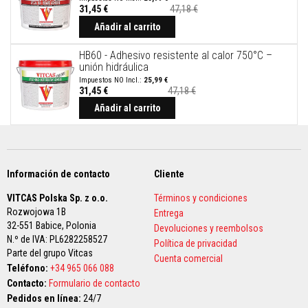
a
31,45 €
47,18 €
a
Precio
especial
Añadir al carrito
z
u
l
HB60 - Adhesivo resistente al calor 750°C –
e
unión hidráulica
j
25,99 €
o
31,45 €
47,18 €
s
y
Añadir al carrito
l
e
c
h
a
d
Información de contacto
Cliente
a
s
VITCAS Polska Sp. z o.o.
Términos y condiciones
Rozwojowa 1B
Entrega
L
32-551 Babice,
Polonia
Devoluciones y reembolsos
i
N.º de IVA: PL6282258527
m
Política de privacidad
p
Parte del grupo Vitcas
Cuenta comercial
i
Teléfono:
+34 965 066 088
a
Contacto:
Formulario de contacto
d
o
Pedidos en línea:
24/7
r