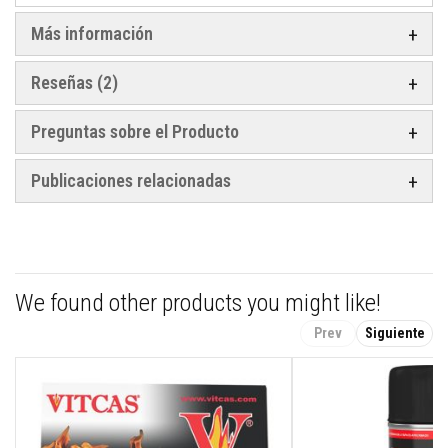
e
s
Más información
p
a
r
Reseñas
2
a
e
s
Preguntas sobre el Producto
t
u
f
Publicaciones relacionadas
a
s
y
c
h
i
m
We found other products you might like!
e
n
e
Prev
Siguiente
a
s
P
i
n