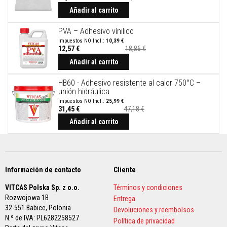
a
t
Añadir al carrito
u
r
PVA – Adhesivo vínilico
a
s
10,39 €
12,57 €
18,86 €
Precio
M
especial
Añadir al carrito
a
t
HB60 - Adhesivo resistente al calor 750°C –
e
unión hidráulica
r
i
25,99 €
a
31,45 €
47,18 €
l
Añadir al carrito
e
s
d
e
a
c
Información de contacto
Cliente
u
m
VITCAS Polska Sp. z o.o.
Términos y condiciones
u
l
Rozwojowa 1B
Entrega
a
32-551 Babice,
Polonia
Devoluciones y reembolsos
c
N.º de IVA: PL6282258527
Política de privacidad
i