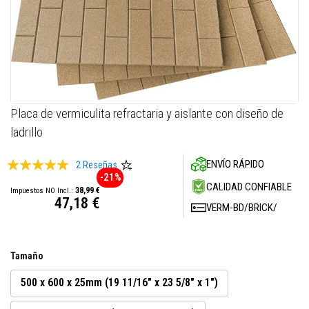
M
a
s
i
l
l
a
s
r
Skip
Placa de vermiculita refractaria y aislante con diseño de
e
to
f
ladrillo
the
r
a
beginning
c
Valoración:
ENVÍO RÁPIDO
2
Reseñas
of
t
-21%
the
100
100
% of
a
CALIDAD CONFIABLE
38,99 €
images
r
47,18 €
i
VERM-BD/BRICK/
gallery
a
s
S
Tamaño
i
s
500 x 600 x 25mm (19 11/16" x 23 5/8" x 1")
t
e
m