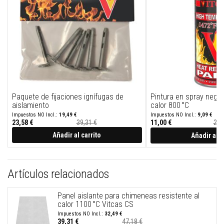
t
u
r
a
s
r
e
s
i
s
t
e
Paquete de fijaciones ignífugas de
Pintura en spray negra
n
aislamiento
calor 800 °C
t
e
19,49 €
9,09 €
s
23,58 €
39,31 €
11,00 €
20,
a
Precio
especial
Añadir al carrito
Añadir al c
a
l
t
a
s
Artículos relacionados
t
e
m
Panel aislante para chimeneas resistente al
p
calor 1100 °C Vitcas CS
e
32,49 €
r
39,31 €
47,18 €