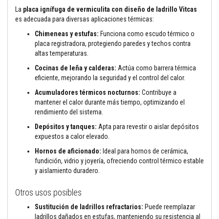
t
La
placa ignífuga de vermiculita con diseño de ladrillo Vitcas
a
s
es adecuada para diversas aplicaciones térmicas:
t
e
Chimeneas y estufas:
Funciona como escudo térmico o
m
placa registradora, protegiendo paredes y techos contra
p
altas temperaturas.
e
r
Cocinas de leña y calderas:
Actúa como barrera térmica
a
eficiente, mejorando la seguridad y el control del calor.
t
u
Acumuladores térmicos nocturnos:
Contribuye a
r
mantener el calor durante más tiempo, optimizando el
a
s
rendimiento del sistema.
Depósitos y tanques:
Apta para revestir o aislar depósitos
A
expuestos a calor elevado.
d
h
Hornos de aficionado:
Ideal para hornos de cerámica,
e
s
fundición, vidrio y joyería, ofreciendo control térmico estable
i
y aislamiento duradero.
v
o
Otros usos posibles
s
p
Sustitución de ladrillos refractarios:
Puede reemplazar
a
r
ladrillos dañados en estufas, manteniendo su resistencia al