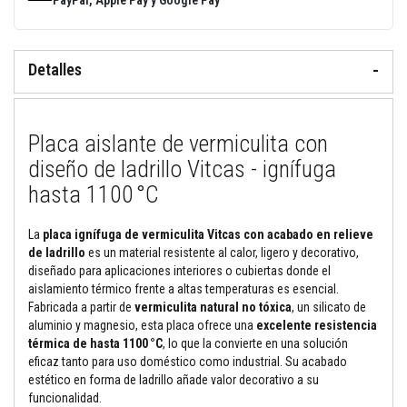
PayPal, Apple Pay y Google Pay
M
o
r
Detalles
t
e
r
o
s
Placa aislante de vermiculita con
r
e
diseño de ladrillo Vitcas - ignífuga
f
hasta 1100 °C
r
a
c
t
La
placa ignífuga de vermiculita Vitcas con acabado en relieve
a
de ladrillo
es un material resistente al calor, ligero y decorativo,
r
diseñado para aplicaciones interiores o cubiertas donde el
i
aislamiento térmico frente a altas temperaturas es esencial.
o
s
Fabricada a partir de
vermiculita natural no tóxica
, un silicato de
y
aluminio y magnesio, esta placa ofrece una
excelente resistencia
c
térmica de hasta 1100 °C
, lo que la convierte en una solución
e
eficaz tanto para uso doméstico como industrial. Su acabado
m
e
estético en forma de ladrillo añade valor decorativo a su
n
funcionalidad.