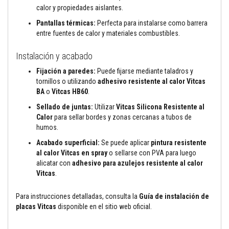
a
calor y propiedades aislantes.
a
z
Pantallas térmicas:
Perfecta para instalarse como barrera
u
entre fuentes de calor y materiales combustibles.
l
e
j
Instalación y acabado
o
s
Fijación a paredes:
Puede fijarse mediante taladros y
y
tornillos o utilizando
adhesivo resistente al calor Vitcas
l
BA
o
Vitcas HB60
.
e
c
Sellado de juntas:
Utilizar
Vitcas Silicona Resistente al
h
Calor
para sellar bordes y zonas cercanas a tubos de
a
d
humos.
a
Acabado superficial:
Se puede aplicar
pintura resistente
s
al calor Vitcas en spray
o sellarse con PVA para luego
L
alicatar con
adhesivo para azulejos resistente al calor
i
Vitcas
.
m
p
i
Para instrucciones detalladas, consulta la
Guía de instalación de
a
placas Vitcas
disponible en el sitio web oficial.
d
o
r