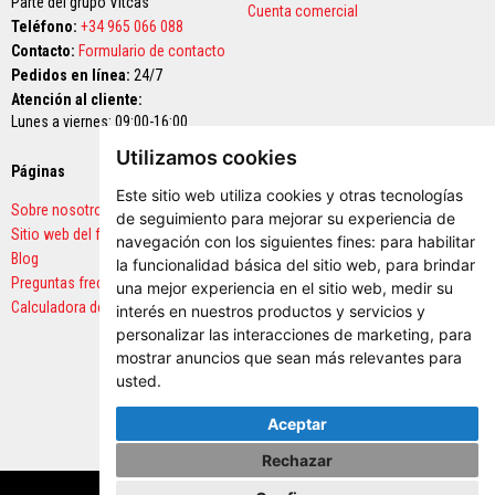
Parte del grupo Vitcas
ó
Cuenta comercial
n
Teléfono:
+34 965 066 088
d
Contacto:
Formulario de contacto
e
Pedidos en línea:
24/7
c
a
Atención al cliente:
l
Lunes a viernes: 09:00-16:00
o
r
Utilizamos cookies
Páginas
Pagos seguros
H
Este sitio web utiliza cookies y otras tecnologías
o
Sobre nosotros
de seguimiento para mejorar su experiencia de
g
Sitio web del fabricante
a
navegación con los siguientes fines:
para habilitar
r
Blog
la funcionalidad básica del sitio web
,
para brindar
e
Preguntas frecuentes
una mejor experiencia en el sitio web
,
medir su
s
Calculadora de cantidades
y
interés en nuestros productos y servicios y
d
personalizar las interacciones de marketing
,
para
i
mostrar anuncios que sean más relevantes para
n
usted
.
t
e
l
Aceptar
e
s
Rechazar
Copyright © 2026 Vitcas. Todos los derechos reservados.
A