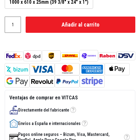
1000 x 610 x 25mm (39 3/8" x 24" x 1")
a
d
e
e
Añadir al carrito
n
l
u
c
i
d
o
r
e
s
i
s
t
e
n
Ventajas de comprar en VITCAS
t
e
a
Directamente del fabricante
Tooltip
l
c
Envíos a España e internacionales
a
Tooltip
l
o
Pagos online seguros – Bizum, Visa, Mastercard,
r
Tooltip