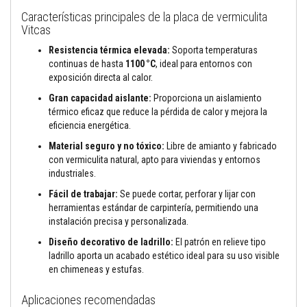
t
o
Características principales de la placa de vermiculita
s
Vitcas
S
Resistencia térmica elevada:
Soporta temperaturas
e
continuas de hasta
1100 °C
, ideal para entornos con
l
exposición directa al calor.
l
a
Gran capacidad aislante:
Proporciona un aislamiento
d
térmico eficaz que reduce la pérdida de calor y mejora la
o
r
eficiencia energética.
e
s
Material seguro y no tóxico:
Libre de amianto y fabricado
r
con vermiculita natural, apto para viviendas y entornos
e
industriales.
s
i
Fácil de trabajar:
Se puede cortar, perforar y lijar con
s
herramientas estándar de carpintería, permitiendo una
t
instalación precisa y personalizada.
e
n
Diseño decorativo de ladrillo:
El patrón en relieve tipo
t
e
ladrillo aporta un acabado estético ideal para su uso visible
s
en chimeneas y estufas.
a
a
Aplicaciones recomendadas
l